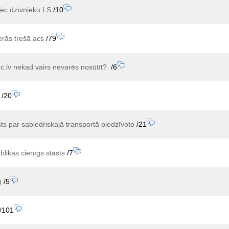
pēc dzīvnieku LS
/10
erās trešā acs
/79
c.lv nekad vairs nevarēs nosūtīt?
/6
/20
sts par sabiedriskajā transportā piedzīvoto
/21
likas cienīgs stāsts
/7
)
/5
/101