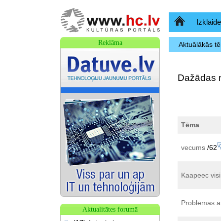
Sākumlapa
Izklaide
Reklāma
Aktuālākās t
Dažādas 
Tēma
vecums
/62
Kaapeec visi
Problēmas a
Aktualitātes forumā