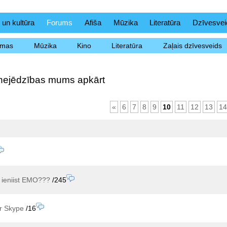
 un kultūra
Forums
Afiša
Mūzika
Literatūra
Dzīvesvei
ēmas
Mūzika
Kino
Literatūra
Zaļais dzīvesveids
nejēdzības mums apkārt
«
6
7
8
9
10
11
12
13
14
 ieniist EMO???
/245
r Skype
/16