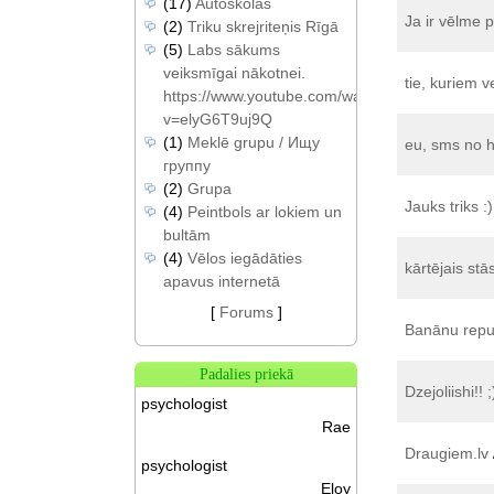
(17)
Autoskolas
Ja ir vēlme 
(2)
Triku skrejriteņis Rīgā
(5)
Labs sākums
veiksmīgai nākotnei.
tie, kuriem v
https://www.youtube.com/watch?
v=elyG6T9uj9Q
(1)
Meklē grupu / Ищу
eu, sms no h
группу
(2)
Grupa
Jauks triks :)
(4)
Peintbols ar lokiem un
bultām
(4)
Vēlos iegādāties
kārtējais stā
apavus internetā
[
Forums
]
Banānu repub
Padalies priekā
Dzejoliishi!! ;
psychologist
Rae
Draugiem.lv
psychologist
Eloy