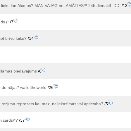
t lieku lamāšanos? MAN VAJAG neLAMĀTIES!!! 24h dienaktī :DD
/13
ds (:
/7
et brīvo laiku?
/14
eklāmas piedāvājums
/6
o domājat? walloftheworld
/26
 rezjīma represēts ka_maz_neliekas!mīts vai aptiesība?
/5
 vaards\"?
/37