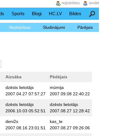
reģistrēties
ienākt
ds
Sports
Blogi
HC.LV
Bildes
Meklēšana
Nejēdzības
Sludinājumi
Pārējais
Aizsāka
Pēdējais
dzēsts lietotājs
mūmija
2007.04.27 07:57:27
2007.09.08 22:40:22
dzēsts lietotājs
dzēsts lietotājs
2006.10.03 05:52:51
2007.08.27 12:28:42
deni2s
kas_te
2007.08.16 23:01:51
2007.08.27 09:26:06