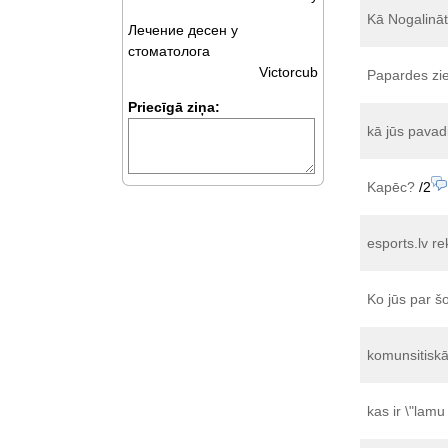
Kā Nogalinā
Лечение десен у
стоматолога
Victorcub
Papardes zie
Priecīgā ziņa:
kā jūs pavadi
Kapēc?
/2
esports.lv r
Ko jūs par š
komunsitiskā
kas ir \"lamu