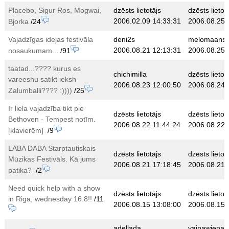
Placebo, Sigur Ros, Mogwai,
dzēsts lietotājs
dzēsts lietot
2006.02.09 14:33:31
2006.08.25 
Bjorka
/24
Vajadzīgas idejas festivāla
deni2s
melomaans
2006.08.21 12:13:31
2006.08.25 
nosaukumam...
/91
taatad...???? kurus es
chichimilla
dzēsts lietot
vareeshu satikt ieksh
2006.08.23 12:00:50
2006.08.24 
Zalumballi???? :))))
/25
Ir liela vajadzība tikt pie
dzēsts lietotājs
dzēsts lietot
Bethoven - Tempest notīm.
2006.08.22 11:44:24
2006.08.22 
[klavierēm]
/9
LABA DABA Starptautiskais
dzēsts lietotājs
dzēsts lietot
Mūzikas Festivāls. Kā jums
2006.08.21 17:18:45
2006.08.21 
patika?
/2
Need quick help with a show
dzēsts lietotājs
dzēsts lietot
in Riga, wednesday 16.8!!
/11
2006.08.15 13:08:00
2006.08.15 
adellada
vainawienal