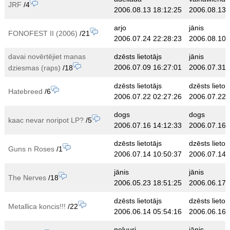
JRF
/4
2006.08.13 18:12:25
2006.08.13 
arjo
jānis
FONOFEST II (2006)
/21
2006.07.24 22:28:23
2006.08.10 
davai novērtējiet manas
dzēsts lietotājs
jānis
2006.07.09 16:27:01
2006.07.31 
dziesmas (raps)
/18
dzēsts lietotājs
dzēsts lietot
Hatebreed
/6
2006.07.22 02:27:26
2006.07.22 
dogs
dogs
kaac nevar noripot LP?
/5
2006.07.16 14:12:33
2006.07.16 
dzēsts lietotājs
dzēsts lietot
Guns n Roses
/1
2006.07.14 10:50:37
2006.07.14 
jānis
jānis
The Nerves
/18
2006.05.23 18:51:25
2006.06.17 
dzēsts lietotājs
dzēsts lietot
Metallica koncis!!!
/22
2006.06.14 05:54:16
2006.06.16 
neluuri
jānis