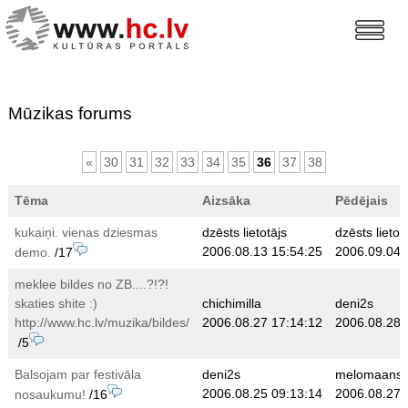
Mūzikas forums
«
30
31
32
33
34
35
36
37
38
Tēma
Aizsāka
Pēdējais
kukaiņi. vienas dziesmas
dzēsts lietotājs
dzēsts lietot
2006.08.13 15:54:25
2006.09.04 
demo.
/17
meklee bildes no ZB....?!?!
skaties shite :)
chichimilla
deni2s
http://www.hc.lv/muzika/bildes/
2006.08.27 17:14:12
2006.08.28 
/5
Balsojam par festivāla
deni2s
melomaans
2006.08.25 09:13:14
2006.08.27 
nosaukumu!
/16