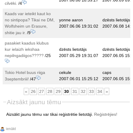
2007.06.08 18:59:27
2007.06.09 09:
cilvēki.
/4
Kaads var ieteikt kaut ko
no sintipopa? Tikai ne DM,
yonne aaron
dzēsts lietotājs
Wolfsheim un Erasure,
2007.06.06 19:31:02
2007.06.08 14:
shitie jau ir.
/9
pasakiet kaadus klubus
kur ielaizh iekshaa
dzēsts lietotājs
dzēsts lietotājs
nepilngadiigos?????
/25
2007.05.29 19:31:07
2007.06.05 15:
Tokio Hotel buus riiga
cekule
caps
2007.06.01 15:25:12
2007.06.05 15:
3septembriii!
/47
«
26
27
28
29
30
31
32
33
34
»
Aizsākt jaunu tēmu
Aizsākt jaunu tēmu var tikai reģistrētie lietotāji.
Reģistrējies!
ienākt