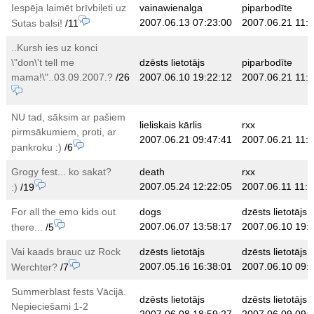
Iespēja laimēt brīvbiļeti uz
vainawienalga
piparbodīte
2007.06.13 07:23:00
2007.06.21 11:
Sutas balsi!
/11
..Kursh ies uz konci
\"don\'t tell me
dzēsts lietotājs
piparbodīte
mama!\"..03.09.2007.?
/26
2007.06.10 19:22:12
2007.06.21 11:
NU tad, sāksim ar pašiem
lieliskais kārlis
rxx
pirmsākumiem, proti, ar
2007.06.21 09:47:41
2007.06.21 11:
pankroku :)
/6
Grogy fest... ko sakat?
death
rxx
2007.05.24 12:22:05
2007.06.11 11:2
:)
/19
For all the emo kids out
dogs
dzēsts lietotājs
2007.06.07 13:58:17
2007.06.10 19:
there...
/5
Vai kaads brauc uz Rock
dzēsts lietotājs
dzēsts lietotājs
2007.05.16 16:38:01
2007.06.10 09:
Werchter?
/7
Summerblast fests Vācijā.
dzēsts lietotājs
dzēsts lietotājs
Nepieciešami 1-2