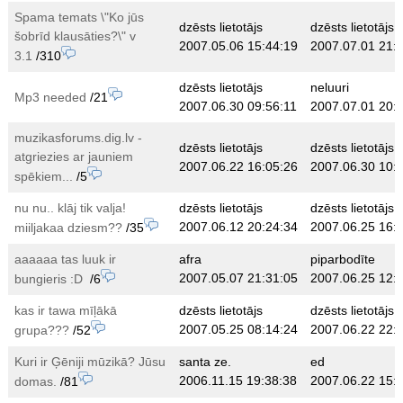
Spama temats \"Ko jūs
dzēsts lietotājs
dzēsts lietotājs
šobrīd klausāties?\" v
2007.05.06 15:44:19
2007.07.01 21:
3.1
/310
dzēsts lietotājs
neluuri
Mp3 needed
/21
2007.06.30 09:56:11
2007.07.01 20:
muzikasforums.dig.lv -
dzēsts lietotājs
dzēsts lietotājs
atgriezies ar jauniem
2007.06.22 16:05:26
2007.06.30 10:
spēkiem...
/5
nu nu.. klāj tik valja!
dzēsts lietotājs
dzēsts lietotājs
2007.06.12 20:24:34
2007.06.25 16:
miiljakaa dziesm??
/35
aaaaaa tas luuk ir
afra
piparbodīte
2007.05.07 21:31:05
2007.06.25 12:
bungieris :D
/6
kas ir tawa mīļākā
dzēsts lietotājs
dzēsts lietotājs
2007.05.25 08:14:24
2007.06.22 22:
grupa???
/52
Kuri ir Ģēniji mūzikā? Jūsu
santa ze.
ed
2006.11.15 19:38:38
2007.06.22 15:
domas.
/81