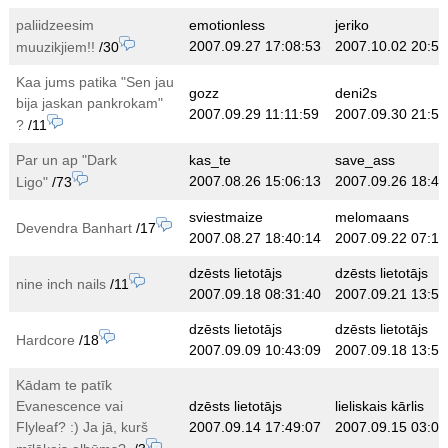
paliidzeesim
emotionless
jeriko
2007.09.27 17:08:53
2007.10.02 20:57
muuzikjiem!!
/30
Kaa jums patika "Sen jau
gozz
deni2s
bija jaskan pankrokam"
2007.09.29 11:11:59
2007.09.30 21:56
?
/11
Par un ap "Dark
kas_te
save_ass
2007.08.26 15:06:13
2007.09.26 18:45
Ligo"
/73
sviestmaize
melomaans
Devendra Banhart
/17
2007.08.27 18:40:14
2007.09.22 07:13
dzēsts lietotājs
dzēsts lietotājs
nine inch nails
/11
2007.09.18 08:31:40
2007.09.21 13:57
dzēsts lietotājs
dzēsts lietotājs
Hardcore
/18
2007.09.09 10:43:09
2007.09.18 13:56
Kādam te patīk
Evanescence vai
dzēsts lietotājs
lieliskais kārlis
Flyleaf? :) Ja jā, kurš
2007.09.14 17:49:07
2007.09.15 03:06