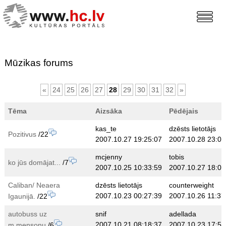
Mūzikas forums
«
24
25
26
27
28
29
30
31
32
»
Tēma
Aizsāka
Pēdējais
kas_te
dzēsts lietotājs
Pozitivus
/22
2007.10.27 19:25:07
2007.10.28 23:00
mcjenny
tobis
ko jūs domājat...
/7
2007.10.25 10:33:59
2007.10.27 18:09
Caliban/ Neaera
dzēsts lietotājs
counterweight
2007.10.23 00:27:39
2007.10.26 11:37
Igaunijā.
/22
autobuss uz
snif
adellada
2007.10.21 08:18:37
2007.10.23 17:50
m.mensonu
/6