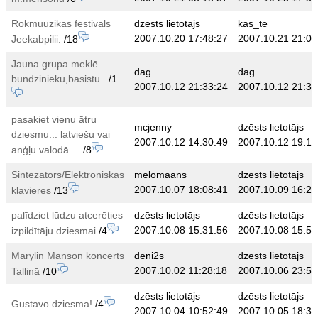
Rokmuuzikas festivals
dzēsts lietotājs
kas_te
2007.10.20 17:48:27
2007.10.21 21:02
Jeekabpilii.
/18
Jauna grupa meklē
dag
dag
bundzinieku,basistu.
/1
2007.10.12 21:33:24
2007.10.12 21:34
pasakiet vienu ātru
mcjenny
dzēsts lietotājs
dziesmu... latviešu vai
2007.10.12 14:30:49
2007.10.12 19:11
anģļu valodā...
/8
Sintezators/Elektroniskās
melomaans
dzēsts lietotājs
2007.10.07 18:08:41
2007.10.09 16:23
klavieres
/13
palīdziet lūdzu atcerēties
dzēsts lietotājs
dzēsts lietotājs
2007.10.08 15:31:56
2007.10.08 15:50
izpildītāju dziesmai
/4
Marylin Manson koncerts
deni2s
dzēsts lietotājs
2007.10.02 11:28:18
2007.10.06 23:54
Tallinā
/10
dzēsts lietotājs
dzēsts lietotājs
Gustavo dziesma!
/4
2007.10.04 10:52:49
2007.10.05 18:30