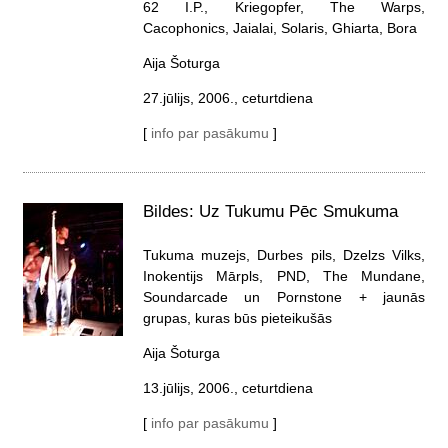
62 I.P., Kriegopfer, The Warps,
Cacophonics, Jaialai, Solaris, Ghiarta, Bora
Aija Šoturga
27.jūlijs, 2006., ceturtdiena
[
info par pasākumu
]
Bildes: Uz Tukumu Pēc Smukuma
Tukuma muzejs, Durbes pils, Dzelzs Vilks,
Inokentijs Mārpls, PND, The Mundane,
Soundarcade un Pornstone + jaunās
grupas, kuras būs pieteikušās
Aija Šoturga
13.jūlijs, 2006., ceturtdiena
[
info par pasākumu
]