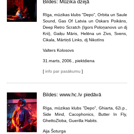
Bildes: Mūzika dzejā
Rīga, mūzikas klubs "Depo", Orbita un Saule
Sound, Gas Of Latvia un Oskars Poikāns,
Deep Retro Scratch (Igors Poloņanovs un dj
Krii), Gaiķu Māris, Helēna un Zivs, Svens,
Cikala, Mārtiņš Links, dj Nikotīns
Valters Kolosovs
31.marts, 2006., piektdiena
[
info par pasākumu
]
Bildes: www.hc.lv piedāvā
Rīga, mūzikas klubs "Depo", Ghiarta, 62i.p.,
Side Mind, Cacophonics, Butter In Fly,
GhettoZloba, Guerilla Habits.
Aija Šoturga