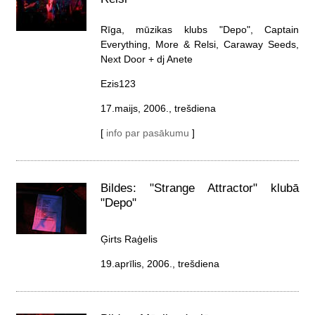
Rīga, mūzikas klubs "Depo", Captain
Everything, More & Relsi, Caraway Seeds,
Next Door + dj Anete
Ezis123
17.maijs, 2006., trešdiena
[
info par pasākumu
]
Bildes: "Strange Attractor" klubā
"Depo"
Ģirts Raģelis
19.aprīlis, 2006., trešdiena