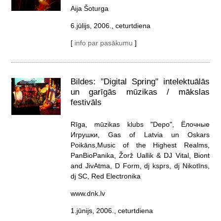
Aija Šoturga
6.jūlijs, 2006., ceturtdiena
[
info par pasākumu
]
Bildes: "Digital Spring" intelektuālās
un garīgās mūzikas / mākslas
festivāls
Rīga, mūzikas klubs "Depo", Ёлочные
Игрушки, Gas of Latvia un Oskars
Poikāns,Music of the Highest Realms,
PanBioPanika, Žorž Uallik & DJ Vital, Biont
and JivAtma, D Form, dj ksprs, dj Nikotīns,
dj SC, Red Electronika
www.dnk.lv
1.jūnijs, 2006., ceturtdiena