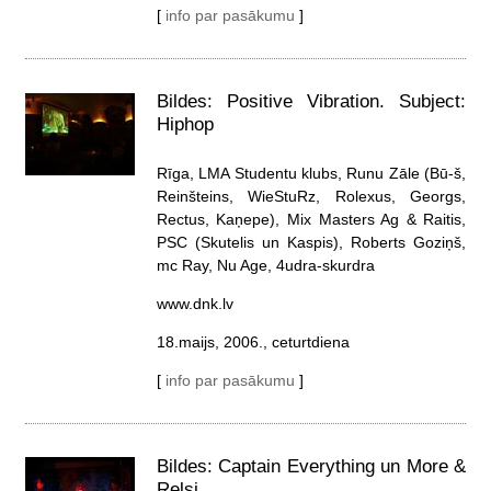
[
info par pasākumu
]
Bildes: Positive Vibration. Subject:
Hiphop
Rīga, LMA Studentu klubs, Runu Zāle (Bū-š,
Reinšteins, WieStuRz, Rolexus, Georgs,
Rectus, Kaņepe), Mix Masters Ag & Raitis,
PSC (Skutelis un Kaspis), Roberts Goziņš,
mc Ray, Nu Age, 4udra-skurdra
www.dnk.lv
18.maijs, 2006., ceturtdiena
[
info par pasākumu
]
Bildes: Captain Everything un More &
Relsi