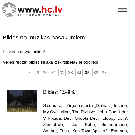
Bildes no mūzikas pasākumiem
Pievieno
savas bildes!
Vēlies redzēt bildes lielākā izšķirtspējā? Ielogojies!
«
29
30
31
32
33
34
35
36
37
Bildes: "Zvērā"
Saldus raj., Zirņu pagasta „Dzilnas", Insane,
My Own Mind, The Divisive, John Doe, Udar
V Nikuda, Devil Shoots Devil, Sloppy Livin',
Zimbabwe, Ictus, Kuba, Soundarcade,
Anpher, Tesa, Kas Tava Apzina?, Emanon,