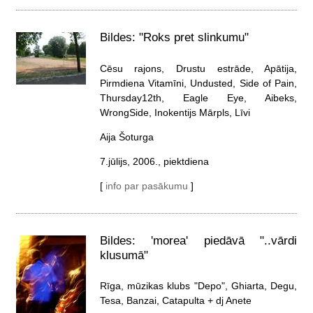
Bildes: "Roks pret slinkumu"
Cēsu rajons, Drustu estrāde, Apātija,
Pirmdiena Vitamīni, Undusted, Side of Pain,
Thursday12th, Eagle Eye, Aibeks,
WrongSide, Inokentijs Mārpls, Līvi
Aija Šoturga
7.jūlijs, 2006., piektdiena
[
info par pasākumu
]
Bildes: 'morea' piedāvā "..vārdi
klusumā"
Rīga, mūzikas klubs "Depo", Ghiarta, Degu,
Tesa, Banzai, Catapulta + dj Anete