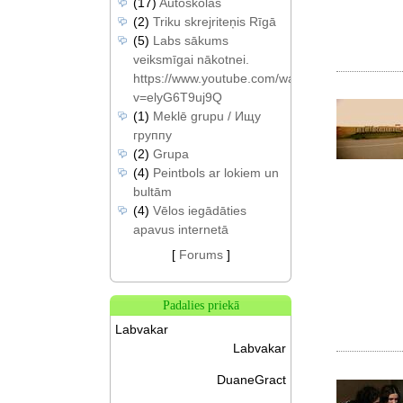
(17)
Autoskolas
(2)
Triku skrejriteņis Rīgā
(5)
Labs sākums
veiksmīgai nākotnei.
https://www.youtube.com/watch?
v=elyG6T9uj9Q
(1)
Meklē grupu / Ищу
группу
(2)
Grupa
(4)
Peintbols ar lokiem un
bultām
(4)
Vēlos iegādāties
apavus internetā
[
Forums
]
Padalies priekā
Labvakar
Labvakar
DuaneGract