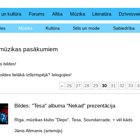
 un kultūra
Forums
Afiša
Mūzika
Literatūra
Dzīvesvei
des
Mūzika
Kultūra
Stils un mode
Sabiedrība
 mūzikas pasākumiem
 bildes!
ildes lielākā izšķirtspējā? Ielogojies!
«
26
27
28
29
30
31
32
33
3
Bildes: "Tesa" albuma "Nekad" prezentācija
Rīga, mūzikas klubs "Depo", Tesa, Soundarcade, + vēl kāds
Jānis Altmanis (artemijs)