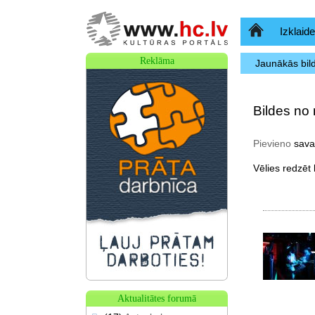
Sākumlapa
Izklaide
Reklāma
Jaunākās bil
Bildes no
Pievieno
savas
Vēlies redzēt b
Aktualitātes forumā