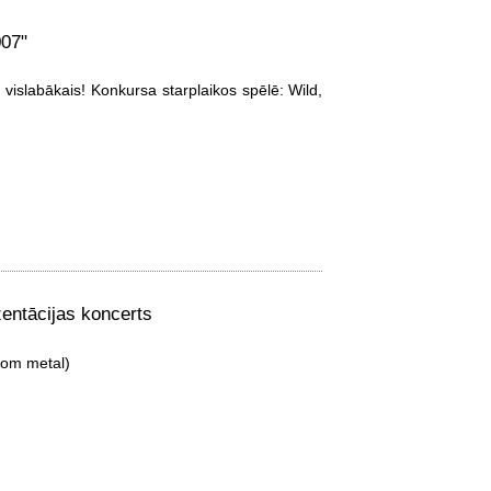
007"
r vislabākais! Konkursa starplaikos spēlē: Wild,
entācijas koncerts
oom metal)