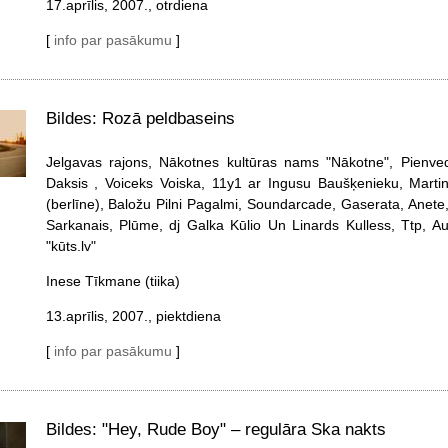
17.aprīlis, 2007., otrdiena
[
info par pasākumu
]
Bildes: Rozā peldbaseins
Jelgavas rajons, Nākotnes kultūras nams "Nākotne", Pienve
Daksis , Voiceks Voiska, 11y1 ar Ingusu Baušķenieku, Martin
(berlīne), Baložu Pilni Pagalmi, Soundarcade, Gaserata, Anet
Sarkanais, Plūme, dj Galka Kūlio Un Linards Kulless, Ttp, Au
"kūts.lv"
Inese Tīkmane (tiika)
13.aprīlis, 2007., piektdiena
[
info par pasākumu
]
Bildes: "Hey, Rude Boy" – regulāra Ska nakts