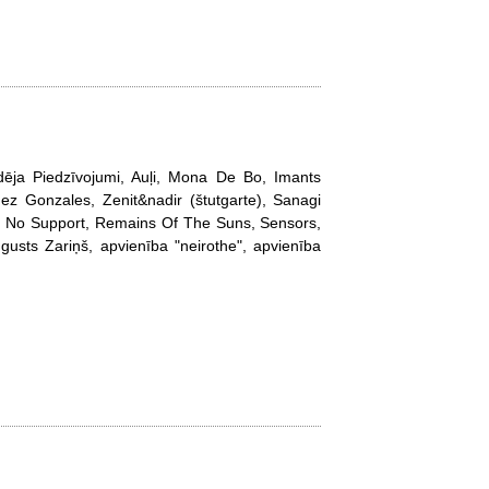
dēja Piedzīvojumi, Auļi, Mona De Bo, Imants
ez Gonzales, Zenit&nadir (štutgarte), Sanagi
e, No Support, Remains Of The Suns, Sensors,
gusts Zariņš, apvienība "neirothe", apvienība