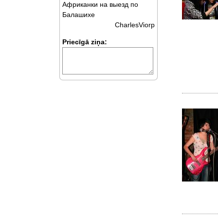
Африканки на выезд по
Балашихе
CharlesViorp
Priecīgā ziņa: