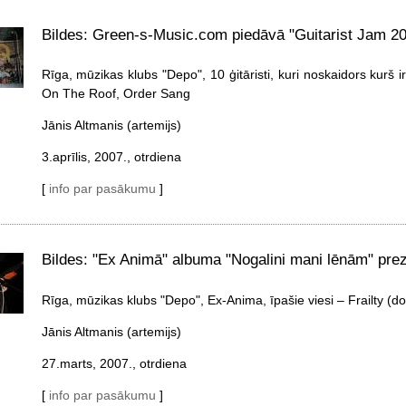
Bildes: Green-s-Music.com piedāvā "Guitarist Jam 2
Rīga, mūzikas klubs "Depo", 10 ģitāristi, kuri noskaidors kurš i
On The Roof, Order Sang
Jānis Altmanis (artemijs)
3.aprīlis, 2007., otrdiena
[
info par pasākumu
]
Bildes: "Ex Animā" albuma "Nogalini mani lēnām" prez
Rīga, mūzikas klubs "Depo", Ex-Anima, īpašie viesi – Frailty (d
Jānis Altmanis (artemijs)
27.marts, 2007., otrdiena
[
info par pasākumu
]