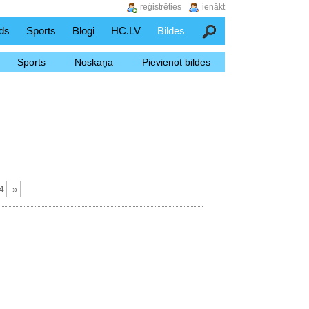
reģistrēties
ienākt
ds
Sports
Blogi
HC.LV
Bildes
Meklēšana
Sports
Noskaņa
Pievienot bildes
4
»