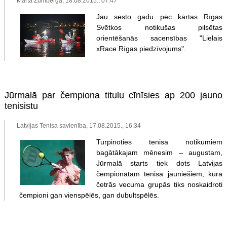
Marta Zumberga, 18.08.2015., 07:47
Jau sesto gadu pēc kārtas Rīgas
Svētkos notikušas pilsētas
orientēšanās sacensības "Lielais
xRace Rīgas piedzīvojums".
Jūrmalā par čempiona titulu cīnīsies ap 200 jauno
tenisistu
Latvijas Tenisa savienība, 17.08.2015., 16:34
Turpinoties tenisa notikumiem
bagātākajam mēnesim – augustam,
Jūrmalā starts tiek dots Latvijas
čempionātam tenisā jauniešiem, kurā
četrās vecuma grupās tiks noskaidroti
čempioni gan vienspēlēs, gan dubultspēlēs.