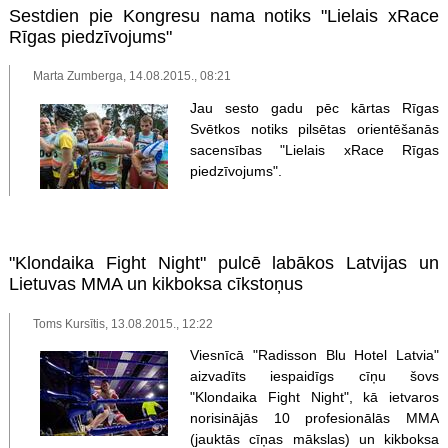
Sestdien pie Kongresu nama notiks "Lielais xRace
Rīgas piedzīvojums"
Marta Zumberga, 14.08.2015., 08:21
Jau sesto gadu pēc kārtas Rīgas
Svētkos notiks pilsētas orientēšanās
sacensības "Lielais xRace Rīgas
piedzīvojums".
"Klondaika Fight Night" pulcē labākos Latvijas un
Lietuvas MMA un kikboksa cīkstoņus
Toms Kursītis, 13.08.2015., 12:22
Viesnīcā "Radisson Blu Hotel Latvia"
aizvadīts iespaidīgs cīņu šovs
"Klondaika Fight Night", kā ietvaros
norisinājās 10 profesionālās MMA
(jauktās cīņas mākslas) un kikboksa