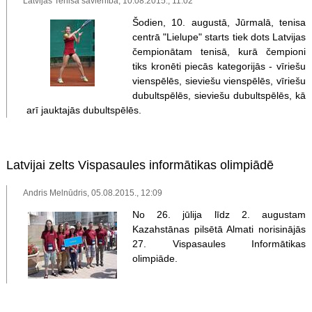
Latvijas Tenisa savienība, 10.08.2015., 11:02
Šodien, 10. augustā, Jūrmalā, tenisa
centrā "Lielupe" starts tiek dots Latvijas
čempionātam tenisā, kurā čempioni
tiks kronēti piecās kategorijās - vīriešu
vienspēlēs, sieviešu vienspēlēs, vīriešu
dubultspēlēs, sieviešu dubultspēlēs, kā
arī jauktajās dubultspēlēs.
Latvijai zelts Vispasaules informātikas olimpiādē
Andris Melnūdris, 05.08.2015., 12:09
No 26. jūlija līdz 2. augustam
Kazahstānas pilsētā Almati norisinājās
27. Vispasaules Informātikas
olimpiāde.