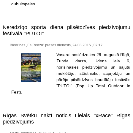
dubultspēlēs.
Neredzīgo sporta diena pilsētdzīves piedzīvojumu
festivālā "PUTOI"
Biedrības „Es Redzu” preses dienests, 24.08.2015., 07:17
Vasarai noslēdzoties 29. augustā Rīgā,
Zunda dārzā, Ūdens ielā 6,
norisināsies piedzīvojumu un sajūtu
meklētāju, stāstnieku, sapņotāju un
pārējo pilsētdzīves baudītāju festivāls
"PUTOI" (Pop Up Total Outdoor In
Fest).
Rīgas Svētku naktī noticis Lielais "xRace" Rīgas
piedzīvojums