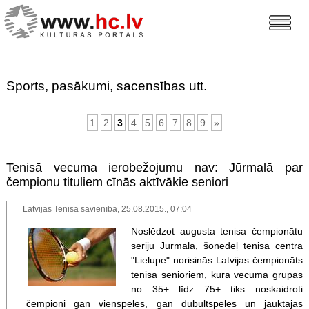
Sports, pasākumi, sacensības utt.
1
2
3
4
5
6
7
8
9
»
Tenisā vecuma ierobežojumu nav: Jūrmalā par
čempionu tituliem cīnās aktīvākie seniori
Latvijas Tenisa savienība, 25.08.2015., 07:04
Noslēdzot augusta tenisa čempionātu
sēriju Jūrmalā, šonedēļ tenisa centrā
"Lielupe" norisinās Latvijas čempionāts
tenisā senioriem, kurā vecuma grupās
no 35+ līdz 75+ tiks noskaidroti
čempioni gan vienspēlēs, gan dubultspēlēs un jauktajās