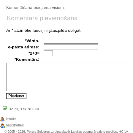
Komentēšana pieejama visiem.
Komentāra pievienošana
Ar * atzīmētie lauciņi ir jāaizpilda obligāti.
*Vārds:
e-pasta adrese:
*2+3=
*Komentārs:
uz ziņu sarakstu
ienākt
reģistrēties
© 2005 - 2026, Peters Solbergs turpina slavēt Latvijas posmu ārvalstu medijos, HC.LV.