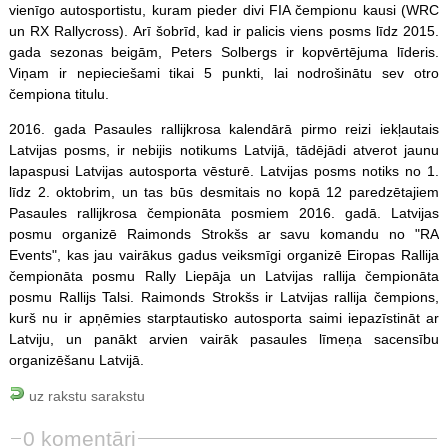
vienīgo autosportistu, kuram pieder divi FIA čempionu kausi (WRC
un RX Rallycross). Arī šobrīd, kad ir palicis viens posms līdz 2015.
gada sezonas beigām, Peters Solbergs ir kopvērtējuma līderis.
Viņam ir nepieciešami tikai 5 punkti, lai nodrošinātu sev otro
čempiona titulu.
2016. gada Pasaules rallijkrosa kalendārā pirmo reizi iekļautais
Latvijas posms, ir nebijis notikums Latvijā, tādējādi atverot jaunu
lapaspusi Latvijas autosporta vēsturē. Latvijas posms notiks no 1.
līdz 2. oktobrim, un tas būs desmitais no kopā 12 paredzētajiem
Pasaules rallijkrosa čempionāta posmiem 2016. gadā. Latvijas
posmu organizē Raimonds Strokšs ar savu komandu no "RA
Events", kas jau vairākus gadus veiksmīgi organizē Eiropas Rallija
čempionāta posmu Rally Liepāja un Latvijas rallija čempionāta
posmu Rallijs Talsi. Raimonds Strokšs ir Latvijas rallija čempions,
kurš nu ir apņēmies starptautisko autosporta saimi iepazīstināt ar
Latviju, un panākt arvien vairāk pasaules līmeņa sacensību
organizēšanu Latvijā.
uz rakstu sarakstu
0 komentāri