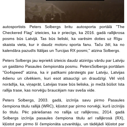
autosportists Peters Solbergs britu autosporta portālā "The
Checkered Flag" izteicies, ka ir priecīgs, ka 2016. gadā rallijkrosa
posms būs Latvijā. Tas būs lieliski, ka varēsim doties uz Rīgu 
skaista vieta, kur ir daudz motoru sporta fanu. Taču žēl, ka no
kalendāra pazudīs Itālijas un Turcijas RX posmi,'' atzina Solbergs.
Peters Solbergs jau iepriekš izteicis daudz atzinīgu vārdu par Latviju
un gaidāmo Pasaules čempionāta posmu. PetersSolbergs portālam
"Go4speed" atzina, ka ir patīkami pārsteigts par Latviju, Latvijas
ēdienu un cilvēkiem, kuri esot atsaucīgi un draudzīgi. Vēl viņš
norādīja, ka, viņaprāt, Latvijas trase būs lieliska, jo mežā būšot īsta
rallija trase, kas norvēģu braucējam nav sveša vide.
Peters Solbergs, 2003. gadā, izcīnīja savu pirmo Pasaules
čempiona titulu rallijā (WRC), kļūstot par pirmo norvēģi, kurš izcīnījis
šo titulu. Pēc pāriešanas no rallija uz rallijkrosu, 2014. gadā
Solbergs izcīnīja pasaules čempiona titulu arī rallijkrosā (RX),
kļūstot par pirmo šī čempionāta uzvarētāju, un tādējādi kļūstot par