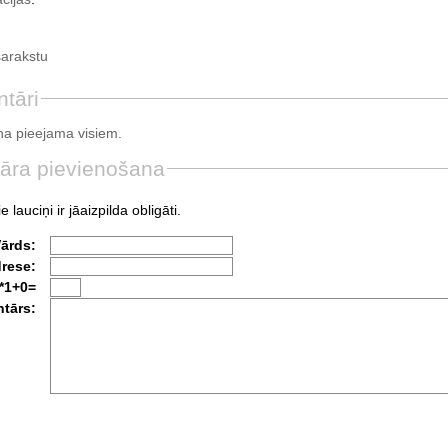
sarakstu
tāri
a pieejama visiem.
āra pievienošana
e lauciņi ir jāaizpilda obligāti.
Vārds:
drese:
*1+0=
tārs: