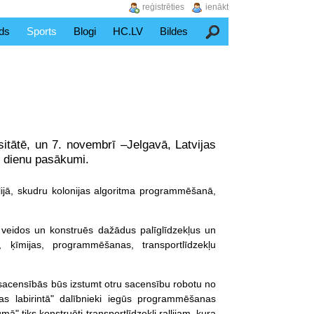
reģistrēties
ienākt
ds
Sports
Blogi
HC.LV
Bildes
Meklēšana
itātē, un 7. novembrī –Jelgavā, Latvijas
s dienu pasākumi.
lijā, skudru kolonijas algoritma programmēšanā,
 veidos un konstruēs dažādus palīglīdzekļus un
 ķīmijas, programmēšanas, transportlīdzekļu
sacensībās būs izstumt otru sacensību robotu no
as labirintā" dalībnieki iegūs programmēšanas
 tiks konstruēti transportlīdzekļi rallijam, kura