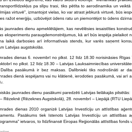
 transportlīdzekļus pa slīpu trasi, tiks pētīta to aerodinamika un veik
Ķīmijas virtuvē", izmantojot vielas, ko var atrast jebkurā virtuvē, būs ie
ies ražot enerģiju, uzbūvējot ūdens ratu un piemontējot to ūdens dzirn
s jaunrades dienu apmeklētājiem, kas nevēlēsies iesaistīties konstru
ijas eksperimentu paraugdemonstrējumus, kā arī būs iespēja pielaikot n
 laikā darbosies arī informatīvais stends, kur varēs saņemt konsul
ām Latvijas augstskolās.
nrades dienas 6. novembrī no plkst. 12 līdz 18.30 norisināsies Rīgas T
 oktobrī no plkst. 12 līdz 18.30 – Latvijas Lauksaimniecības universitātes
 Dalība pasākumā ir bez maksas. Dalībnieki tiks nodrošināti ar dar
nrades dienā iespējams vai nu klātienē, ierodoties pasākumā, vai arī a
lv
.
skās jaunrades dienu pasākumi paredzēti Latvijas lielākajās pilsētās
– Rēzeknē (Rēzeknes Augstskolā), 28. novembrī – Liepājā (RTU Liepājas
nrades dienas 2010 organizē Latvijas Investīciju un attīstības aģen
amentu. Pasākums tiek īstenots Latvijas Investīciju un attīstības 
rogramma" ietvaros, to līdzfinansē Eiropas Reģionālās attīstības fonds 
cijas
.