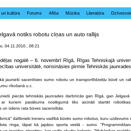
 un kultūra
Forums
Afiša
Mūzika
Literatūra
Dzīvesvei
lgavā notiks robotu cīņas un auto rallijs
ko, 04.11.2010., 08:21
dēļas nogalē – 6. novembrī Rīgā, Rīgas Tehniskajā univers
cības universitātē, norisināsies pirmie Tehniskās jaunrade
ā jaunieši sacentīsies sumo robotu un transportlīdzekļu būvē un ral
dumu rīkošanā u.c.
aunieši piecās tehniskās jaunrades darbnīcās gan Rīgā, gan Jelgavā
 ar kuriem pasākuma noslēgumā tiks aicināti startēt robotikas,
s un ūdens rata būves sacensībās.
bnīcā" dalībnieki treneru vadībā būvēs sumo robotus, kuru uzdevums 
eidota ringa, tāpat kā japāņu sporta veidā - sumo. "Programmēšan
n izveidos algoritmu, kas vadīs skudru koloniju. "Mehānikas praktikumā"