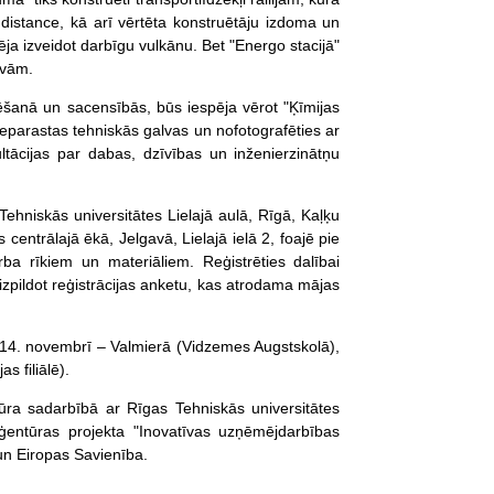
tā distance, kā arī vērtēta konstruētāju izdoma un
spēja izveidot darbīgu vulkānu. Bet "Energo stacijā"
avām.
ēšanā un sacensībās, būs iespēja vērot "Ķīmijas
eparastas tehniskās galvas un nofotografēties ar
tācijas par dabas, dzīvības un inženierzinātņu
ehniskās universitātes Lielajā aulā, Rīgā, Kaļķu
 centrālajā ēkā, Jelgavā, Lielajā ielā 2, foajē pie
ba rīkiem un materiāliem. Reģistrēties dalībai
izpildot reģistrācijas anketu, kas atrodama mājas
: 14. novembrī – Valmierā (Vidzemes Augstskolā),
 filiālē).
tūra sadarbībā ar Rīgas Tehniskās universitātes
aģentūras projekta "Inovatīvas uzņēmējdarbības
un Eiropas Savienība.