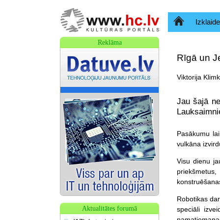
Sākumlapa
Izklaide
Reklāma
Rīgā un Je
Viktorija Klim
Jau šajā ne
Lauksaimnie
Pasākumu laik
vulkāna izvir
Visu dienu j
priekšmetus,
konstruēšana
Robotikas dar
Aktualitātes forumā
speciāli izv
pamatiemaņas u