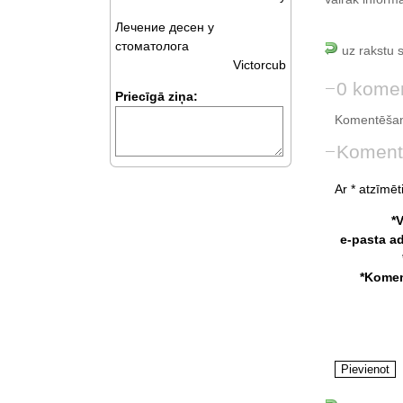
Лечение десен у
стоматолога
uz rakstu 
Victorcub
0 komen
Priecīgā ziņa:
Komentēšan
Koment
Ar * atzīmēti
*
e-pasta a
*Komen