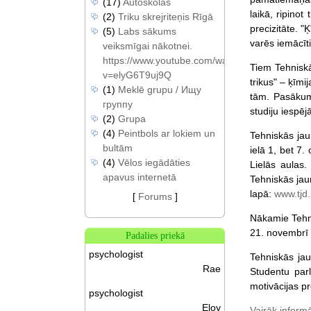
(17)
Autoskolas
laikā, ripinot
(2)
Triku skrejriteņis Rīgā
precizitāte. "
(5)
Labs sākums
varēs iemācīt
veiksmīgai nākotnei.
https://www.youtube.com/watch?
Tiem Tehniskā
v=elyG6T9uj9Q
trikus" – ķīm
(1)
Meklē grupu / Ищу
tām. Pasākuma
группу
studiju iespēj
(2)
Grupa
(4)
Peintbols ar lokiem un
Tehniskās jau
bultām
ielā 1, bet 7.
(4)
Vēlos iegādāties
Lielās aulas.
apavus internetā
Tehniskās jau
lapā:
www.tjd.
[
Forums
]
Nākamie Tehni
21. novembrī 
Padalies priekā
psychologist
Tehniskās jau
Rae
Studentu parl
motivācijas p
psychologist
Eloy
Vairāk informā