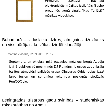
Pirmdien, 3.oktobrī, pašmāju
elektroniskās mūzikas izpildītājs Gacho
prezentēs jaunā singla "Kas Tu Esi?"
mūzikas videoklipu.
Bubamarā – viduslaiku dzīres, atmiņains džezfanks
un viss pārējais, ko vēlas dzirdēt klausītāji
Mārtiņš Zviedris, 22.09.2011., 20:12
Septembra un oktobra mijā pasaules mūzikas krogā Audēju
ielā 8 publikas vēlmes minēs DJ Ramūns, iejusties zobenbrāļu
ballītes atmosfērā palīdzēs grupa Obscurus Orbis, dejas jazz/
funk/ fusion un senatnīga rokenrola noskaņās piedāvās
FunCOOLio.
Leņingradas trīsarpus gadu svinībās – studentiskas
rokasprātības no ApmJ