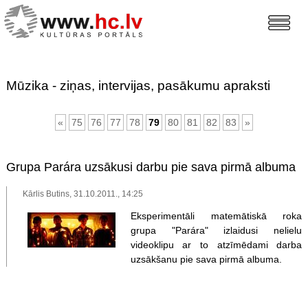
Mūzika - ziņas, intervijas, pasākumu apraksti
«
75
76
77
78
79
80
81
82
83
»
Grupa Parára uzsākusi darbu pie sava pirmā albuma
Kārlis Butins, 31.10.2011., 14:25
Eksperimentāli matemātiskā roka
grupa "Parára" izlaidusi nelielu
videoklipu ar to atzīmēdami darba
uzsākšanu pie sava pirmā albuma.