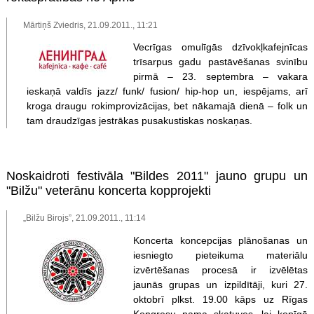
Mārtiņš Zviedris, 21.09.2011., 11:21
Vecrīgas omulīgās dzīvokļkafejnīcas
trīsarpus gadu pastāvēšanas svinību
pirmā – 23. septembra – vakara
ieskaņā valdīs jazz/ funk/ fusion/ hip-hop un, iespējams, arī
kroga draugu rokimprovizācijas, bet nākamajā dienā – folk un
tam draudzīgas jestrākas pusakustiskas noskaņas.
Noskaidroti festivāla "Bildes 2011" jauno grupu un
"Bilžu" veterānu koncerta kopprojekti
„Bilžu Birojs”, 21.09.2011., 11:14
Koncerta koncepcijas plānošanas un
iesniegto pieteikuma materiālu
izvērtēšanas procesā ir izvēlētas
jaunās grupas un izpildītāji, kuri 27.
oktobrī plkst. 19.00 kāps uz Rīgas