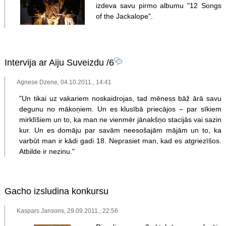
izdeva savu pirmo albumu "12 Songs
of the Jackalope".
Intervija ar Aiju Suveizdu
/6
Agnese Dzene, 04.10.2011., 14:41
"Un tikai uz vakariem noskaidrojas, tad mēness bāž ārā savu
degunu no mākoņiem. Un es klusībā priecājos – par sīkiem
mirklīšiem un to, ka man ne vienmēr jānakšņo stacijās vai sazin
kur. Un es domāju par savām neesošajām mājām un to, ka
varbūt man ir kādi gadi 18. Neprasiet man, kad es atgriezīšos.
Atbilde ir nezinu."
Gacho izsludina konkursu
Kaspars Jansons, 29.09.2011., 22:56