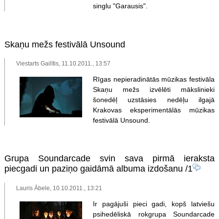
singlu "Garausis".
Skaņu mežs festivālā Unsound
Viestarts Gailītis, 11.10.2011., 13:57
Rīgas nepieradinātās mūzikas festivāla
Skaņu mežs izvēlēti mākslinieki
šonedēļ uzstāsies nedēļu ilgajā
Krakovas eksperimentālās mūzikas
festivālā Unsound.
Grupa Soundarcade svin sava pirmā ieraksta
piecgadi un paziņo gaidāmā albuma izdošanu
/1
Lauris Ābele, 10.10.2011., 13:21
Ir pagājuši pieci gadi, kopš latviešu
psihedēliskā rokgrupa Soundarcade