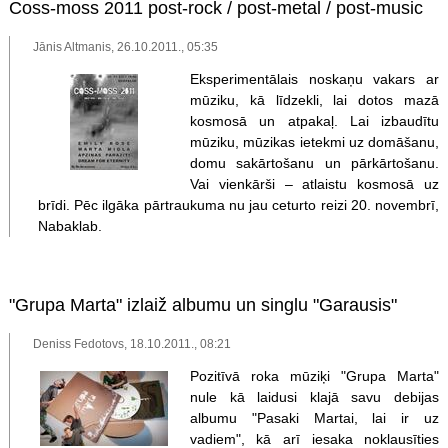
Coss-moss 2011 post-rock / post-metal / post-music
Jānis Altmanis, 26.10.2011., 05:35
Eksperimentālais noskaņu vakars ar
mūziku, kā līdzekli, lai dotos mazā
kosmosā un atpakaļ. Lai izbaudītu
mūziku, mūzikas ietekmi uz domāšanu,
domu sakārtošanu un pārkārtošanu.
Vai vienkārši – atlaistu kosmosā uz
brīdi. Pēc ilgāka pārtraukuma nu jau ceturto reizi 20. novembrī,
Nabaklab.
"Grupa Marta" izlaiž albumu un singlu "Garausis"
Deniss Fedotovs, 18.10.2011., 08:21
Pozitīvā roka mūziķi "Grupa Marta"
nule kā laidusi klajā savu debijas
albumu "Pasaki Martai, lai ir uz
vadiem", kā arī iesaka noklausīties