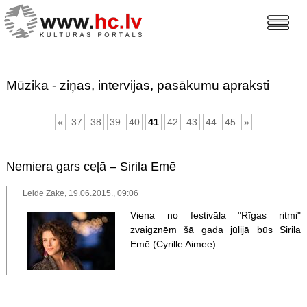
Mūzika - ziņas, intervijas, pasākumu apraksti
«
37
38
39
40
41
42
43
44
45
»
Nemiera gars ceļā – Sirila Emē
Lelde Zaķe, 19.06.2015., 09:06
Viena no festivāla "Rīgas ritmi"
zvaigznēm šā gada jūlijā būs Sirila
Emē (Cyrille Aimee).