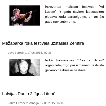
Introvertās mākslas festivāls "Ad
Lucem" ik gadu saviem klausītājiem
piedāvā kādu pārsteigumu, un arī šis
gads nav izņēmums.
Mežaparka roka festivālā uzstāsies Zemfira
Levs Berezins, 17.06.2015., 07:36
Roka konvencijas "Cojs ir dzīvs!"
organizētāji ziņo par izmaiņām festivāla
galveno dalībnieku sastāvā.
Latvijas Radio 2 līgos Litenē
Laura Elizabete Vanaga, 17.06.2015., 07:05