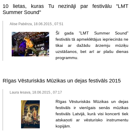
10 lietas, kuras Tu nezināji par festivālu "LMT
Summer Sound"
Alise Pabērza, 18.06.2015., 07:51
Šī gada "LMT Summer Sound"
festivāls tā apmeklētājus iepriecinās ne
tikai ar dažādu ārzemju mūziķu
uzstāšanos, bet arī ar plašu dienas
programmu.
Rīgas Vēsturiskās Mūzikas un dejas festivāls 2015
Laura Iesava, 18.06.2015., 07:17
Rīgas Vēsturiskās Mūzikas un dejas
festivāls ir vienīgais senās mūzikas
festivāls Latvijā, kurā visi koncerti tiek
atskaņoti ar vēsturisko instrumentu
kopijām.