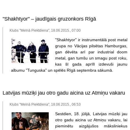
"Shakhtyor" – jaudīgais gruzonkors Rīgā
Klubs "Melnā Piektdiena", 18.06.2015., 07:00
"Shakhtyor" ir instrumentālā post metal
grupa no Vācijas pilsētas Hamburgas,
gan dēvēta arī par industrial doom
metal, gan tumšu un smagu post roku,
kas šī gada aprīlī izdevuši jaunu
albumu "Tunguska" un spēlēs Rīgā septembra sākumā.
Latvijas mūziķi jau otro gadu aicina uz Atmiņu vakaru
Klubs "Melnā Piektdiena", 18.06.2015., 06:53
Sestdien, 18. jūlijā, Latvijas mūziķi jau
otro gadu aicina uz Atmiņu vakaru, lai
pieminētu aizgājušos māksliniekus