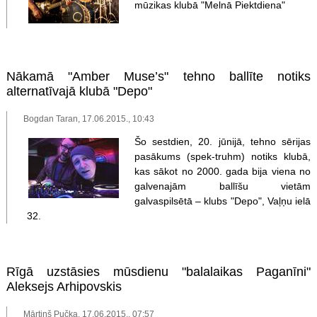
mūzikas klubā "Melnā Piektdiena"
Nākamā "Amber Muse’s" tehno ballīte notiks
alternatīvajā klubā "Depo"
Bogdan Taran, 17.06.2015., 10:43
Šo sestdien, 20. jūnijā, tehno sērijas
pasākums (spek-truhm) notiks klubā,
kas sākot no 2000. gada bija viena no
galvenajām ballīšu vietām
galvaspilsētā – klubs "Depo", Vaļņu ielā
32.
Rīgā uzstāsies mūsdienu "balalaikas Paganīni"
Aleksejs Arhipovskis
Mārtiņš Pučka, 17.06.2015., 07:57