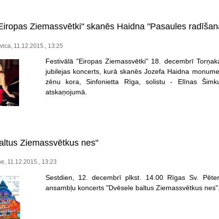
"Eiropas Ziemassvētki" skanēs Haidna "Pasaules radīšan
vica, 11.12.2015., 13:25
Festivālā "Eiropas Ziemassvētki" 18. decembrī Torņa
jubilejas koncerts, kurā skanēs Jozefa Haidna monume
zēnu kora, Sinfonietta Rīga, solistu - Elīnas Ši
atskaņojumā.
altus Ziemassvētkus nes"
, 11.12.2015., 13:23
Sestdien, 12. decembrī plkst. 14.00 Rīgas Sv. Pēte
ansambļu koncerts "Dvēsele baltus Ziemassvētkus nes"