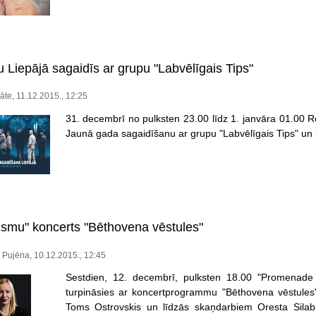
 Liepājā sagaidīs ar grupu "Labvēlīgais Tips"
āte, 11.12.2015., 12:25
31. decembrī no pulksten 23.00 līdz 1. janvāra 01.00 
Jaunā gada sagaidīšanu ar grupu "Labvēlīgais Tips" un
ismu" koncerts "Bēthovena vēstules"
Pujēna, 10.12.2015., 12:45
Sestdien, 12. decembrī, pulksten 18.00 "Promenade 
turpināsies ar koncertprogrammu "Bēthovena vēstules",
Toms Ostrovskis un līdzās skaņdarbiem Oresta Silabr