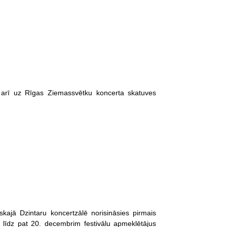
 arī uz Rīgas Ziemassvētku koncerta skatuves
kajā Dzintaru koncertzālē norisināsies pirmais
 līdz pat 20. decembrim festivālu apmeklētājus