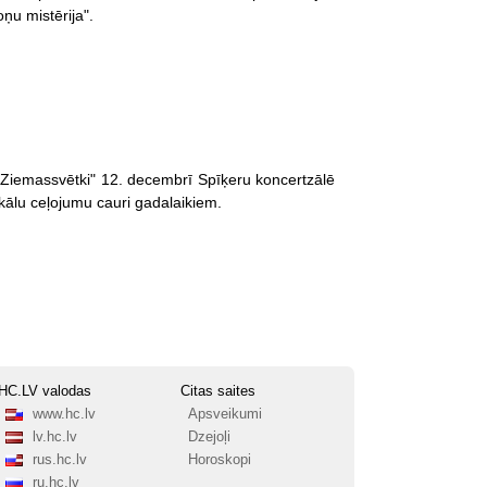
ņu mistērija".
s Ziemassvētki" 12. decembrī Spīķeru koncertzālē
ikālu ceļojumu cauri gadalaikiem.
HC.LV valodas
Citas saites
www.hc.lv
Apsveikumi
lv.hc.lv
Dzejoļi
rus.hc.lv
Horoskopi
ru.hc.lv