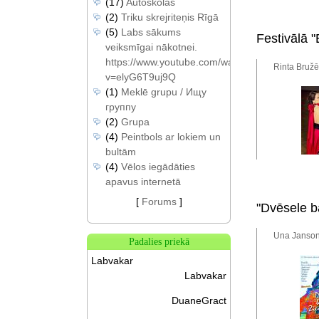
(17)
Autoskolas
(2)
Triku skrejriteņis Rīgā
(5)
Labs sākums
Festivālā 
veiksmīgai nākotnei.
https://www.youtube.com/watch?
Rinta Bružē
v=elyG6T9uj9Q
(1)
Meklē grupu / Ищу
группу
(2)
Grupa
(4)
Peintbols ar lokiem un
bultām
(4)
Vēlos iegādāties
apavus internetā
[
Forums
]
"Dvēsele b
Una Jansone
Padalies priekā
Labvakar
Labvakar
DuaneGract