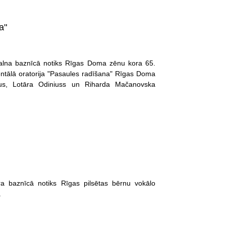
a"
kalna baznīcā notiks Rīgas Doma zēnu kora 65.
ntālā oratorija "Pasaules radīšana" Rīgas Doma
mkus, Lotāra Odiniuss un Riharda Mačanovska
ra baznīcā notiks Rīgas pilsētas bērnu vokālo
.