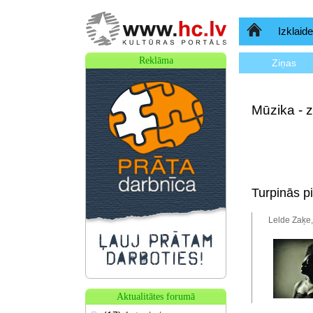
Sākumlapa
Izklaide
Reklāma
Ziņas
Mūzika - z
Turpinās p
Lelde Zaķe,
Aktualitātes forumā