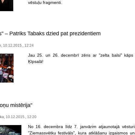
vēstuļu fragmenti.
s" – Patriks Tabaks dzied pat prezidentiem
e, 10.12.2015., 12:24
Jau 25. un 26. decembrī zēns ar "zelta balsi" kāps
Ķīpsalā!
oņu mistērija"
ka, 10.12.2015., 12:20
No 16. decembra līdz 7. janvārim atjaunotajā vēsturis
"Ziemassvētku festivāls", kura atklāšanu izgaismos un