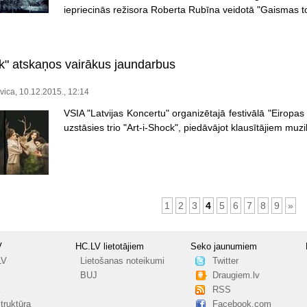
iepriecinās režisora Roberta Rubīna veidotā "Gaismas to
ck" atskaņos vairākus jaundarbus
vica, 10.12.2015., 12:14
VSIA "Latvijas Koncertu" organizētajā festivālā "Eiropa
uzstāsies trio "Art-i-Shock", piedāvājot klausītājiem muz
1
2
3
4
5
6
7
8
9
»
V
HC.LV lietotājiem
Seko jaunumiem
LV
Lietošanas noteikumi
Twitter
BUJ
Draugiem.lv
RSS
truktūra
Facebook.com