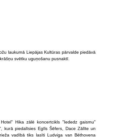
Rožu laukumā Liepājas Kultūras pārvalde piedāvā
 krāšņu svētku uguņošanu pusnaktī.
Hotel" Hika zālē koncertcikls "Iededz gaismu"
 kurā piedalīsies Egīls Šēfers, Dace Zālīte un
ieža vadībā tiks lasīti Ludviga van Bēthovena