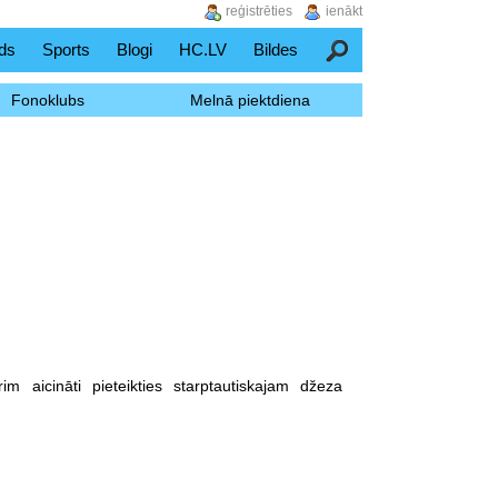
reģistrēties
ienākt
ds
Sports
Blogi
HC.LV
Bildes
Meklēšana
Fonoklubs
Melnā piektdiena
im aicināti pieteikties starptautiskajam džeza