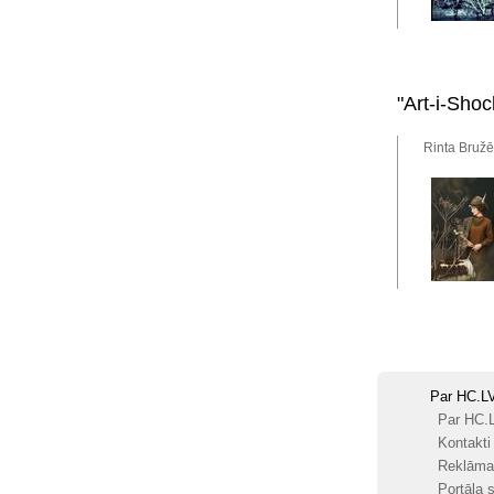
"Art-i-Sho
Rinta Bružē
Par HC.L
Par HC.
Kontakti
Reklāma
Portāla s