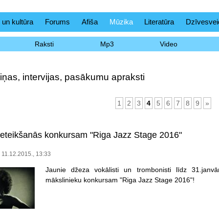
 un kultūra
Forums
Afiša
Mūzika
Literatūra
Dzīvesvei
Raksti
Mp3
Video
iņas, intervijas, pasākumu apraksti
1
2
3
4
5
6
7
8
9
»
ieteikšanās konkursam "Riga Jazz Stage 2016"
 11.12.2015., 13:33
Jaunie džeza vokālisti un trombonisti līdz 31.janvār
mākslinieku konkursam "Riga Jazz Stage 2016"!