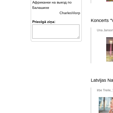
Африканки на выезд по
Балашихе
CharlesViorp
Koncerts "V
Priecīgā ziņa:
Una Jansone
Latvijas N
Irbe Treile,