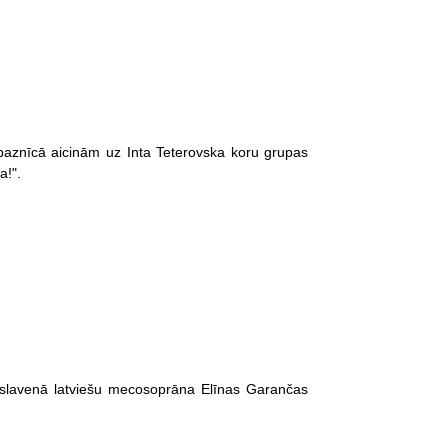
baznīcā aicinām uz Inta Teterovska koru grupas
a!".
ulslavenā latviešu mecosoprāna Elīnas Garančas