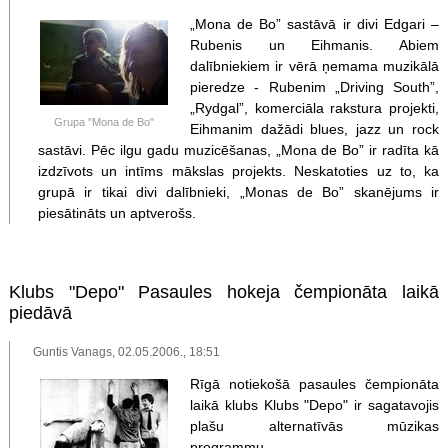
„Mona de Bo” sastāvā ir divi Edgari –
Rubenis un Eihmanis. Abiem
dalībniekiem ir vērā ņemama muzikālā
pieredze - Rubenim „Driving South”,
„Rydgal”, komerciāla rakstura projekti,
Grupa "Mona de Bo"
Eihmanim dažādi blues, jazz un rock
sastāvi. Pēc ilgu gadu muzicēšanas, „Mona de Bo” ir radīta kā
izdzīvots un intīms mākslas projekts. Neskatoties uz to, ka
grupā ir tikai divi dalībnieki, „Monas de Bo” skanējums ir
piesātināts un aptverošs.
Klubs "Depo" Pasaules hokeja čempionāta laikā
piedāvā
Guntis Vanags, 02.05.2006., 18:51
Rīgā notiekošā pasaules čempionāta
laikā klubs Klubs "Depo" ir sagatavojis
plašu alternatīvās mūzikas
programmu.