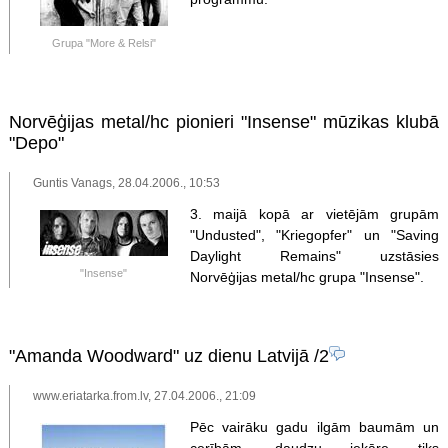
Grupa "More & Relsi"
Norvēģijas metal/hc pionieri "Insense" mūzikas klubā
"Depo"
Guntis Vanags, 28.04.2006., 10:53
3. maijā kopā ar vietējām grupām
"Undusted", "Kriegopfer" un "Saving
Daylight Remains" uzstāsies
"Insense"
Norvēģijas metal/hc grupa "Insense".
"Amanda Woodward" uz dienu Latvijā
/2
www.eriatarka.from.lv, 27.04.2006., 21:09
Pēc vairāku gadu ilgām baumām un