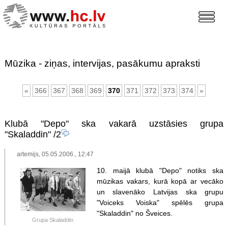
Mūzika - ziņas, intervijas, pasākumu apraksti
«
366
367
368
369
370
371
372
373
374
»
Klubā "Depo" ska vakarā uzstāsies grupa
"Skaladdin"
/2
artemijs, 05.05.2006., 12:47
10. maijā klubā "Depo" notiks ska
mūzikas vakars, kurā kopā ar vecāko
un slavenāko Latvijas ska grupu
"Voiceks Voiska" spēlēs grupa
"Skaladdin" no Šveices.
Grupa Skaladdin