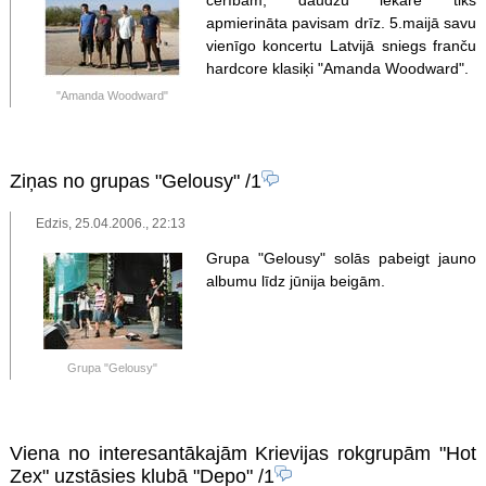
cerībām, daudzu iekāre tiks
apmierināta pavisam drīz. 5.maijā savu
vienīgo koncertu Latvijā sniegs franču
hardcore klasiķi "Amanda Woodward".
"Amanda Woodward"
Ziņas no grupas "Gelousy"
/1
Edzis, 25.04.2006., 22:13
Grupa "Gelousy" solās pabeigt jauno
albumu līdz jūnija beigām.
Grupa "Gelousy"
Viena no interesantākajām Krievijas rokgrupām "Hot
Zex" uzstāsies klubā "Depo"
/1