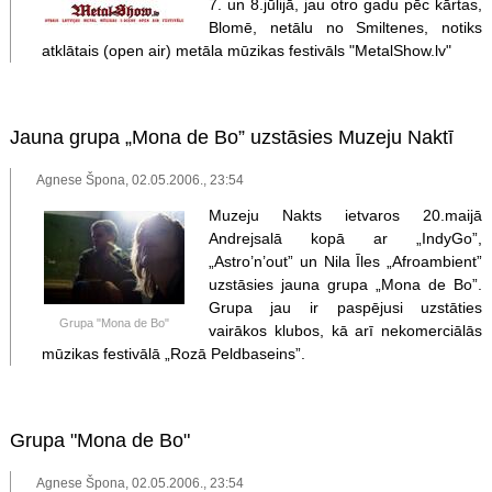
7. un 8.jūlijā, jau otro gadu pēc kārtas,
Blomē, netālu no Smiltenes, notiks
atklātais (open air) metāla mūzikas festivāls "MetalShow.lv"
Jauna grupa „Mona de Bo” uzstāsies Muzeju Naktī
Agnese Špona, 02.05.2006., 23:54
Muzeju Nakts ietvaros 20.maijā
Andrejsalā kopā ar „IndyGo”,
„Astro’n’out” un Nila Īles „Afroambient”
uzstāsies jauna grupa „Mona de Bo”.
Grupa jau ir paspējusi uzstāties
Grupa "Mona de Bo"
vairākos klubos, kā arī nekomerciālās
mūzikas festivālā „Rozā Peldbaseins”.
Grupa "Mona de Bo"
Agnese Špona, 02.05.2006., 23:54