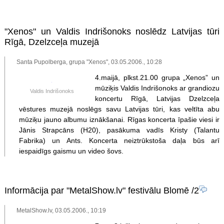
"Xenos" un Valdis Indrišonoks noslēdz Latvijas tūri
Rīgā, Dzelzceļa muzejā
Santa Pupolberga, grupa "Xenos", 03.05.2006., 10:28
4.maijā, plkst.21.00 grupa „Xenos” un
mūziķis Valdis Indrišonoks ar grandiozu
Valdis Indrišonoks
koncertu Rīgā, Latvijas Dzelzceļa
vēstures muzejā noslēgs savu Latvijas tūri, kas veltīta abu
mūziķu jauno albumu iznākšanai. Rīgas koncerta īpašie viesi ir
Jānis Strapcāns (H20), pasākuma vadīs Kristy (Talantu
Fabrika) un Ants. Koncerta neiztrūkstoša daļa būs arī
iespaidīgs gaismu un video šovs.
Informācija par "MetalShow.lv" festivālu Blomē
/2
MetalShow.lv, 03.05.2006., 10:19