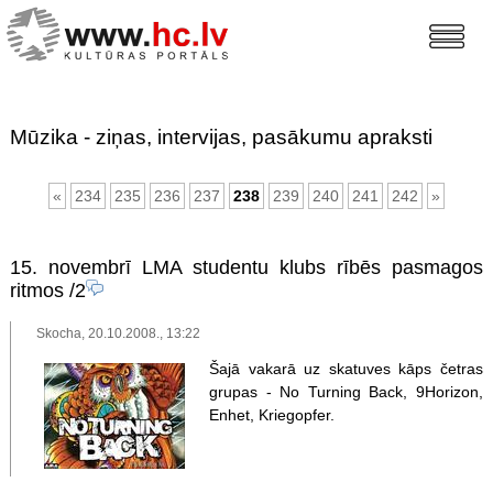
Mūzika - ziņas, intervijas, pasākumu apraksti
«
234
235
236
237
238
239
240
241
242
»
15. novembrī LMA studentu klubs rībēs pasmagos
ritmos
/2
Skocha, 20.10.2008., 13:22
Šajā vakarā uz skatuves kāps četras
grupas - No Turning Back, 9Horizon,
Enhet, Kriegopfer.