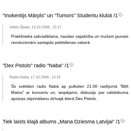
"Inokentijs Mārpls" un "Tumors" Studentu klubā
/1
Artūrs Špaks, 19.10.2008., 15:17
Priekšnieka sabradāšana, naudas vajadzība un mužam jaunais
revolucionārs sastapās piektdienas vakarā.
"Dex Pistols" radio "Naba"
/1
Radio Naba, 17.10.2008., 13:19
Šo svētdien radio Nabā ap pulksten 21:00 raidījumā "Bitīt
Matos" ar koncertu un, iespējams, diskusiju par valstiskuma
apziņas stiprināšanu dzīvajā ēterā Dex Pistols.
Tiek laists klajā albums „Mana Dziesma Latvijai”
/1