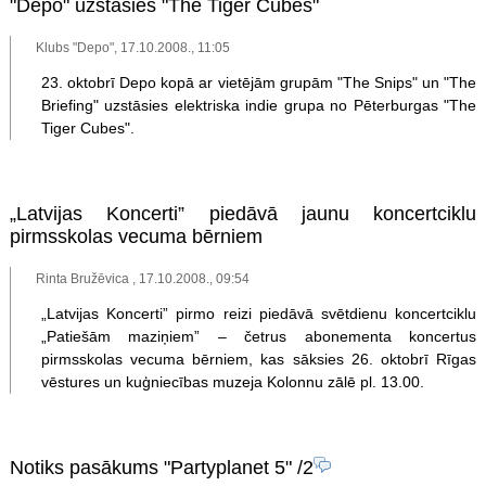
"Depo" uzstāsies "The Tiger Cubes"
Klubs "Depo", 17.10.2008., 11:05
23. oktobrī Depo kopā ar vietējām grupām "The Snips" un "The
Briefing" uzstāsies elektriska indie grupa no Pēterburgas "The
Tiger Cubes".
„Latvijas Koncerti” piedāvā jaunu koncertciklu
pirmsskolas vecuma bērniem
Rinta Bružēvica , 17.10.2008., 09:54
„Latvijas Koncerti” pirmo reizi piedāvā svētdienu koncertciklu
„Patiešām maziņiem” – četrus abonementa koncertus
pirmsskolas vecuma bērniem, kas sāksies 26. oktobrī Rīgas
vēstures un kuģniecības muzeja Kolonnu zālē pl. 13.00.
Notiks pasākums "Partyplanet 5"
/2