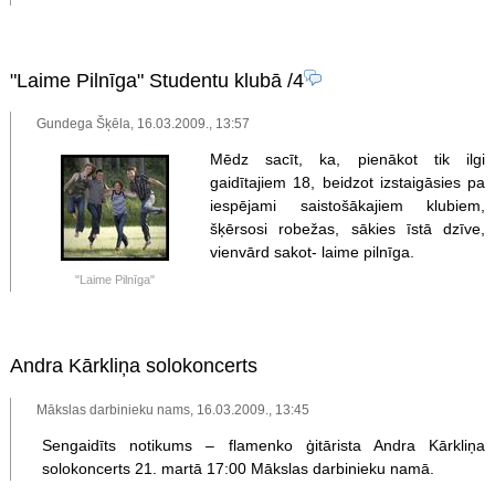
"Laime Pilnīga" Studentu klubā
/4
Gundega Šķēla, 16.03.2009., 13:57
Mēdz sacīt, ka, pienākot tik ilgi
gaidītajiem 18, beidzot izstaigāsies pa
iespējami saistošākajiem klubiem,
šķērsosi robežas, sākies īstā dzīve,
vienvārd sakot- laime pilnīga.
"Laime Pilnīga"
Andra Kārkliņa solokoncerts
Mākslas darbinieku nams, 16.03.2009., 13:45
Sengaidīts notikums – flamenko ģitārista Andra Kārkliņa
solokoncerts 21. martā 17:00 Mākslas darbinieku namā.