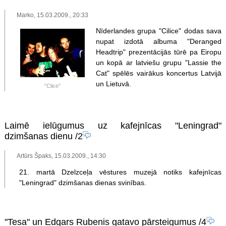
Marko, 15.03.2009., 20:33
Nīderlandes grupa "Cilice" dodas sava
nupat izdotā albuma "Deranged
Headtrip" prezentācijās tūrē pa Eiropu
un kopā ar latviešu grupu "Lassie the
Cat" spēlēs vairākus koncertus Latvijā
un Lietuvā.
"Clice"
Laimē ielūgumus uz kafejnīcas "Leningrad"
dzimšanas dienu
/2
Artūrs Špaks, 15.03.2009., 14:30
21. martā Dzelzceļa vēstures muzejā notiks kafejnīcas
"Leningrad" dzimšanas dienas svinības.
"Tesa" un Edgars Rubenis gatavo pārsteigumus
/4