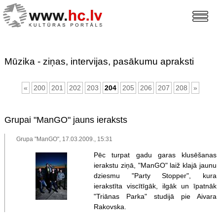
Mūzika - ziņas, intervijas, pasākumu apraksti
«
200
201
202
203
204
205
206
207
208
»
Grupai "ManGO" jauns ieraksts
Grupa "ManGO", 17.03.2009., 15:31
Pēc turpat gadu garas klusēšanas
ierakstu ziņā, "ManGO" laiž klajā jaunu
dziesmu "Party Stopper", kura
ierakstīta viscītīgāk, ilgāk un īpatnāk
"Triānas Parka" studijā pie Aivara
Rakovska.