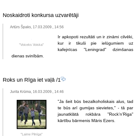
Noskaidroti konkursa uzvarētāji
Artūrs Špaks, 17.03.2009., 14:56
Ir apkopoti rezultāti un ir zināmi cilvēki,
kur ir tikuši pie ielūgumiem uz
"Voiceks Voiska"
kafejnīcas "Leningrad" dzimšanas
dienas svinībām.
Roks un Rīga iet vaļā
/1
Jurita Krūma, 16.03.2009., 14:46
"Ja šeit būs bezalkoholiskais alus, tad
te būs arī gumijas sievietes," - tā par
jaunatklātā rokbāra "Rock’n’Riga"
kārtību bārmenis Māris Ezers.
"Laime Pilnīga"