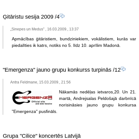
Ģitāristu sesija 2009
/4
„Sinepes un Medus” , 16.03.2009., 13:37
Apmācības ģitāristiem, bundziniekiem, vokālistiem, kurās var
piedalīties ik katrs, notiks no 5. līdz 10. aprīlim Madonā.
"Emergenza" jauno grupu konkurss turpinās
/12
Antra Feldmane, 15.03.2009., 21:56
Nākamās nedēļas ietvaros,20. Un 21.
martā, Andrejsalas Peldošajā darbnīcā
norisināsies jauno grupu konkursa
"Emergenza" pusfināls.
Grupa "Cilice" koncertēs Latvijā