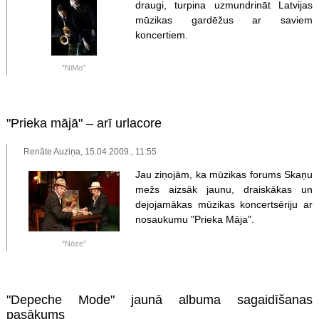
draugi, turpina uzmundrināt Latvijas
mūzikas gardēžus ar saviem
koncertiem.
"NiMo"
"Prieka mājā" – arī urlacore
Renāte Auziņa, 15.04.2009., 11:55
Jau ziņojām, ka mūzikas forums Skaņu
mežs aizsāk jaunu, draiskākas un
dejojamākas mūzikas koncertsēriju ar
nosaukumu "Prieka Māja".
"Nōze"
"Depeche Mode" jaunā albuma sagaidīšanas
pasākums