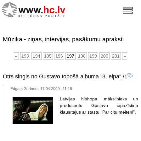
Mūzika - ziņas, intervijas, pasākumu apraksti
«
193
194
195
196
197
198
199
200
201
»
Otrs singls no Gustavo topošā albuma "3. elpa"
/1
Edgars Gertners, 17.04.2009., 11:18
Latvijas hiphopa mākslinieks un
producents Gustavo iepazīstina
klausītājus ar stāstu "Par citu meiteni".