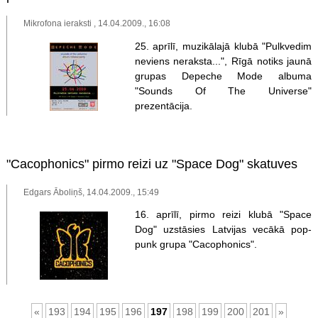
Mikrofona ieraksti , 14.04.2009., 16:08
25. aprīlī, muzikālajā klubā "Pulkvedim
neviens neraksta...", Rīgā notiks jaunā
grupas Depeche Mode albuma
"Sounds Of The Universe"
prezentācija.
"Cacophonics" pirmo reizi uz "Space Dog" skatuves
Edgars Āboliņš, 14.04.2009., 15:49
16. aprīlī, pirmo reizi klubā "Space
Dog" uzstāsies Latvijas vecākā pop-
punk grupa "Cacophonics".
«
193
194
195
196
197
198
199
200
201
»