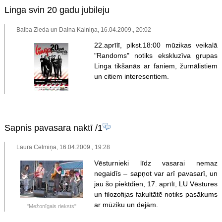
Linga svin 20 gadu jubileju
Baiba Zieda un Daina Kalniņa, 16.04.2009., 20:02
22.aprīlī, plkst.18:00 mūzikas veikalā
"Randoms" notiks ekskluzīva grupas
Linga tikšanās ar faniem, žurnālistiem
un citiem interesentiem.
Sapnis pavasara naktī
/1
Laura Celmiņa, 16.04.2009., 19:28
Vēsturnieki līdz vasarai nemaz
negaidīs – sapņot var arī pavasarī, un
jau šo piektdien, 17. aprīlī, LU Vēstures
un filozofijas fakultātē notiks pasākums
ar mūziku un dejām.
"Mežonīgais rieksts"