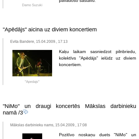
pavadošo sastāvu.
Damo Suzuki
"Apēdājs" aicina uz diviem koncertiem
Evita Bandere, 15.04.2009., 17:13
Kaķu laikam sasniedzot pilnbriedu,
kolektīvs "Apēdājs" ielūdz uz diviem
koncertiem.
"Apedajs"
"NiMo" un draugi koncertēs Mākslas darbinieku
namā
/3
Mākslas darbinieku nams, 15.04.2009., 17:08
Pozitīvo noskaņu duets "NiMo" un