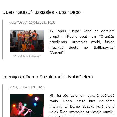
Duets "Gurzuf" uzstāsies klubā "Depo"
Klubs "Depo", 16.04.2009., 16:08
17. aprīlī "Depo" kopā ar vietējām
grupām "Kuchenbeat" un "Oranžās
brīvdienas" uzstāsies world, fusion
mūzikas duets no Baltkrievijas-
"Gurzuf".
"Oranžās brīvdienas"
Intervija ar Damo Suzuki radio "Naba" ēterā
SKYR, 16.04.2009., 16:02
Rīt, īsi pēc astoņiem vakarā tiešraidē
radio "Naba" ēterā būs klausāma
intervija ar Damo Suzuki, kurš dienu
vēlāk Rīgā uzstāsies ar vietējo mūziķu