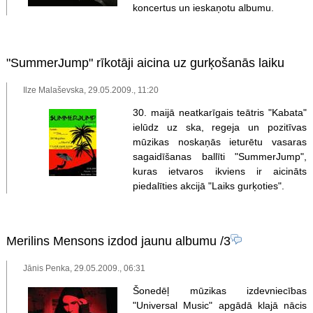
koncertus un ieskaņotu albumu.
"SummerJump" rīkotāji aicina uz gurķošanās laiku
Ilze Malaševska, 29.05.2009., 11:20
30. maijā neatkarīgais teātris "Kabata"
ielūdz uz ska, regeja un pozitīvas
mūzikas noskaņās ieturētu vasaras
sagaidīšanas ballīti "SummerJump",
kuras ietvaros ikviens ir aicināts
piedalīties akcijā "Laiks gurķoties".
Merilins Mensons izdod jaunu albumu
/3
Jānis Penka, 29.05.2009., 06:31
Šonedēļ mūzikas izdevniecības
"Universal Music" apgādā klajā nācis