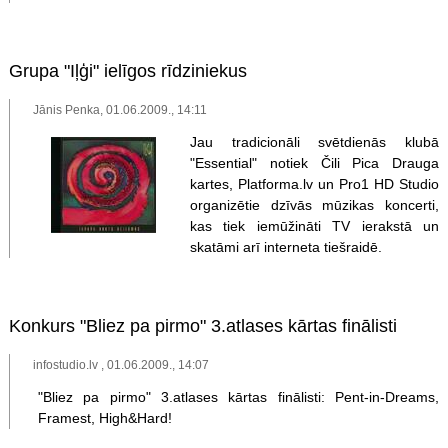
Grupa "Iļģi" ielīgos rīdziniekus
Jānis Penka, 01.06.2009., 14:11
Jau tradicionāli svētdienās klubā
"Essential" notiek Čili Pica Drauga
kartes, Platforma.lv un Pro1 HD Studio
organizētie dzīvās mūzikas koncerti,
kas tiek iemūžināti TV ierakstā un
skatāmi arī interneta tiešraidē.
Konkurs "Bliez pa pirmo" 3.atlases kārtas finālisti
infostudio.lv , 01.06.2009., 14:07
"Bliez pa pirmo" 3.atlases kārtas finālisti: Pent-in-Dreams,
Framest, High&Hard!