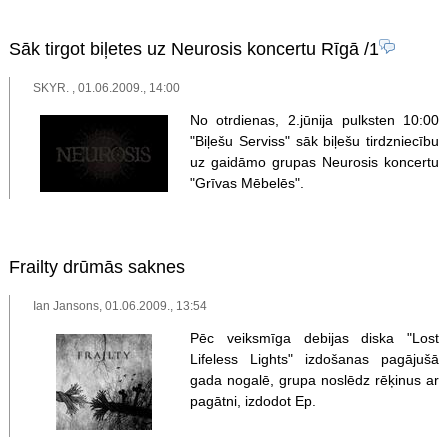
Sāk tirgot biļetes uz Neurosis koncertu Rīgā
/1
SKYR. , 01.06.2009., 14:00
No otrdienas, 2.jūnija pulksten 10:00
"Biļešu Serviss" sāk biļešu tirdzniecību
uz gaidāmo grupas Neurosis koncertu
"Grīvas Mēbelēs".
Frailty drūmās saknes
Ian Jansons, 01.06.2009., 13:54
Pēc veiksmīga debijas diska "Lost
Lifeless Lights" izdošanas pagājušā
gada nogalē, grupa noslēdz rēķinus ar
pagātni, izdodot Ep.