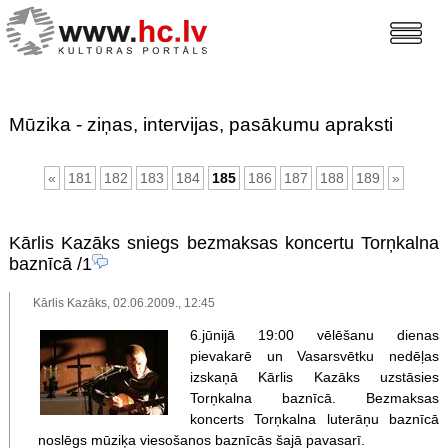
Mūzika - ziņas, intervijas, pasākumu apraksti
«
181
182
183
184
185
186
187
188
189
»
Kārlis Kazāks sniegs bezmaksas koncertu Torņkalna
baznīcā
/1
Kārlis Kazāks, 02.06.2009., 12:45
6.jūnijā 19:00 vēlēšanu dienas
pievakarē un Vasarsvētku nedēļas
izskaņā Kārlis Kazāks uzstāsies
Torņkalna baznīcā. Bezmaksas
koncerts Torņkalna luterāņu baznīcā
noslēgs mūziķa viesošanos baznīcās šajā pavasarī.