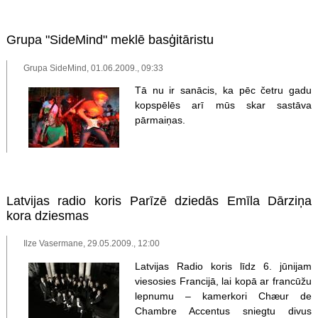
Grupa "SideMind" meklē basģitāristu
Grupa SideMind, 01.06.2009., 09:33
Tā nu ir sanācis, ka pēc četru gadu
kopspēlēs arī mūs skar sastāva
pārmaiņas.
Latvijas radio koris Parīzē dziedās Emīla Dārziņa
kora dziesmas
Ilze Vasermane, 29.05.2009., 12:00
Latvijas Radio koris līdz 6. jūnijam
viesosies Francijā, lai kopā ar francūžu
lepnumu – kamerkori Chæur de
Chambre Accentus sniegtu divus