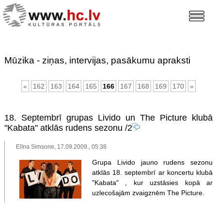
Mūzika - ziņas, intervijas, pasākumu apraksti
«
162
163
164
165
166
167
168
169
170
»
18. Septembrī grupas Livido un The Picture klubā
"Kabata" atklās rudens sezonu
/2
Elīna Simsone, 17.09.2009., 05:38
Grupa Livido jauno rudens sezonu
atklās 18. septembrī ar koncertu klubā
"Kabata" , kur uzstāsies kopā ar
uzlecošajām zvaigznēm The Picture.