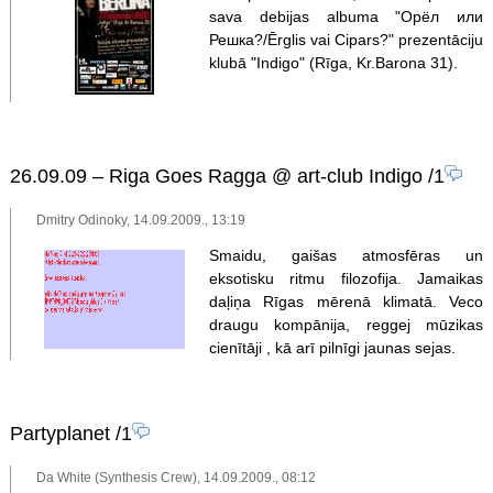
sava debijas albuma "Орёл или
Решка?/Ērglis vai Cipars?" prezentāciju
klubā "Indigo" (Rīga, Kr.Barona 31).
26.09.09 – Riga Goes Ragga @ art-club Indigo
/1
Dmitry Odinoky, 14.09.2009., 13:19
Smaidu, gaišas atmosfēras un
eksotisku ritmu filozofija. Jamaikas
daļiņa Rīgas mērenā klimatā. Veco
draugu kompānija, reggej mūzikas
cienītāji , kā arī pilnīgi jaunas sejas.
Partyplanet
/1
Da White (Synthesis Crew), 14.09.2009., 08:12