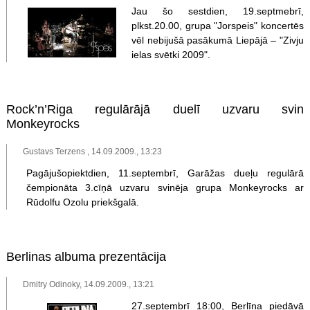
Jau šo sestdien, 19.septmebrī,
plkst.20.00, grupa "Jorspeis" koncertēs
vēl nebijušā pasākumā Liepājā – "Zivju
ielas svētki 2009".
Rock’n’Riga regulārājā duelī uzvaru svin
Monkeyrocks
Gustavs Terzens , 14.09.2009., 13:23
Pagājušopiektdien, 11.septembrī, Garāžas dueļu regulārā
čempionāta 3.cīņā uzvaru svinēja grupa Monkeyrocks ar
Rūdolfu Ozolu priekšgalā.
Berlinas albuma prezentācija
Dmitry Odinoky, 14.09.2009., 13:21
27.septembrī 18:00, Berlīna piedāvā