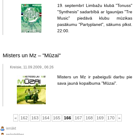
19. septembrī Limbažu klubā "Tonuss"
"Synthesis" sadarbībā ar Igaunijas "Tre
Music" piedāvā klubu mūzikas
pasākumu "Partyplanet", sākums plkst.
22:00.
Misters un Mz – "Mūzai"
Kreisie, 11.09.2009., 06:26
Misters un Mz ir pabeiguši darbu pie
sava jaunā kopalbuma "Mūzai".
«
162
163
164
165
166
167
168
169
170
»
ienākt
reģistrēties