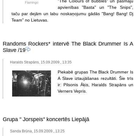
"The Colours of bubbles" un pašmāju
Flamingo
apvienības "Basta" un "The Snips",
taču par dejām un labu noskaņojumu gādās "Bang! Bang! Dj
Team" no Lietuvas.
Randoms Rockers* intervē The Black Drummer Is A
Slave
/19
Haralds Strapāns, 15.09.2009., 13:35
Piekabē grupas The Black Drummer Is
A Slave iztaujāšanas rezultāti. Šie trīs
ir: Pilsonis Āķis, Haralds Strapāns un
Verners Vepris.
Grupa " Jorspeis" koncertēs Liepājā
Sanda Brūna, 15.09.2009., 13:25