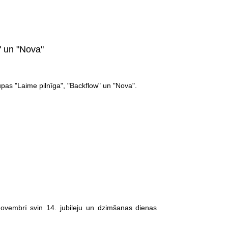
" un "Nova"
upas "Laime pilnīga", "Backflow" un "Nova".
ovembrī svin 14. jubileju un dzimšanas dienas