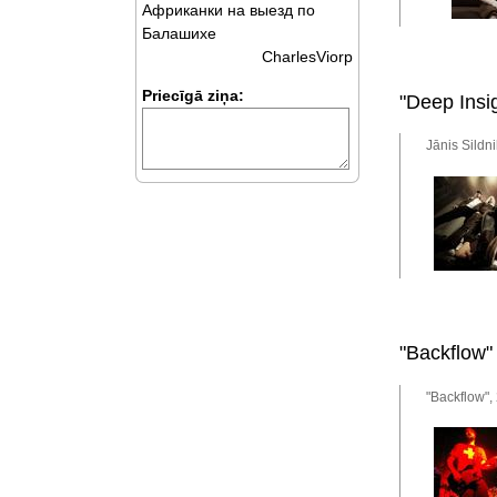
Африканки на выезд по
Балашихе
CharlesViorp
Priecīgā ziņa:
"Deep Insi
Jānis Sildn
"Backflow"
"Backflow",