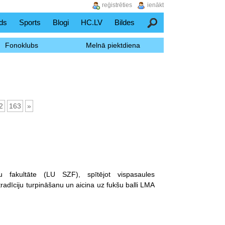
reģistrēties
ienākt
ds
Sports
Blogi
HC.LV
Bildes
Meklēšana
Fonoklubs
Melnā piektdiena
2
163
»
ņu fakultāte (LU SZF), spītējot vispasaules
adīciju turpināšanu un aicina uz fukšu balli LMA