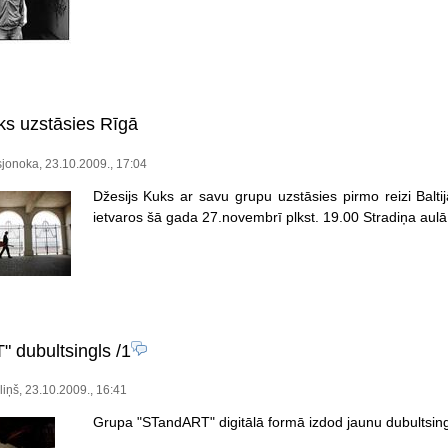
ks uzstāsies Rīgā
jonoka, 23.10.2009., 17:04
Džesijs Kuks ar savu grupu uzstāsies pirmo reizi Balti
ietvaros šā gada 27.novembrī plkst. 19.00 Stradiņa aulā
 dubultsingls
/1
iņš, 23.10.2009., 16:41
Grupa "STandART" digitālā formā izdod jaunu dubultsingl