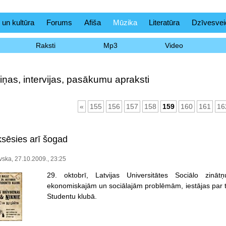
 un kultūra
Forums
Afiša
Mūzika
Literatūra
Dzīvesvei
Raksti
Mp3
Video
iņas, intervijas, pasākumu apraksti
«
155
156
157
158
159
160
161
16
sēsies arī šogad
vska, 27.10.2009., 23:25
29. oktobrī, Latvijas Universitātes Sociālo zināt
ekonomiskajām un sociālajām problēmām, iestājas par tr
Studentu klubā.