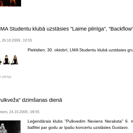
LMA Studentu klubā uzstāsies "Laime pilnīga", "Backflow
, 26.10.2009., 10:55
Piektdien, 30. oktobrī, LMA Studentu klubā uzstāsies gr
 pilnīga
ulkveža" dzimšanas dienā
ners, 24.10.2009., 09:55
Leģendārais klubs "Pulkvedim Neviens Neraksta" 6. n
ballītei par godu ar īpašu koncertu uzstāsies Gustavo.