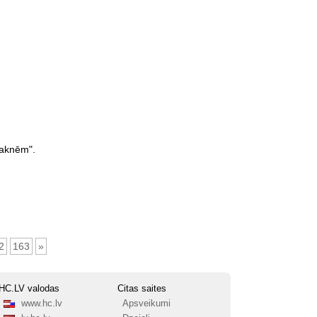
Saknēm".
2
163
»
HC.LV valodas
Citas saites
www.hc.lv
Apsveikumi