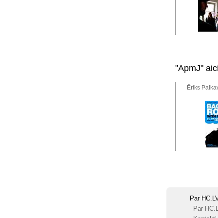
"ApmJ" aic
Ēriks Palka
Par HC.L
Par HC.