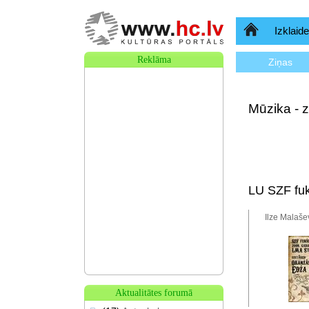
Sākumlapa
Izklaide
Reklāma
Ziņas
Mūzika - z
LU SZF fuk
Ilze Malaše
Aktualitātes forumā