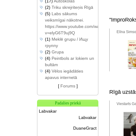
(17)
Autoskolas
(2)
Triku skrejriteņis Rīgā
(5)
Labs sākums
"ImproRok
veiksmīgai nākotnei.
https://www.youtube.com/watch?
Elīna Simso
v=elyG6T9uj9Q
(1)
Meklē grupu / Ищу
группу
(2)
Grupa
(4)
Peintbols ar lokiem un
bultām
(4)
Vēlos iegādāties
apavus internetā
[
Forums
]
Rīgā uzstā
Padalies priekā
Viestarts Ga
Labvakar
Labvakar
DuaneGract