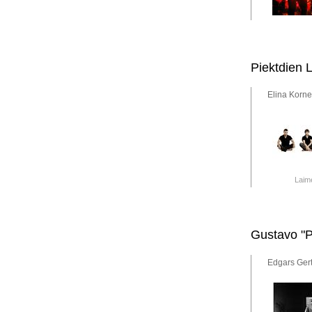
Piektdien 
Elina Korne
Laime
Gustavo "P
Edgars Gert