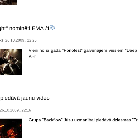
ght" nominēti EMA
/1
iks, 26.10.2009., 22:25
Vieni no šī gada "Fonofest" galvenajiem viesiem "Deep 
Act".
 piedāvā jaunu video
 26.10.2009., 22:16
Grupa "Backflow" Jūsu uzmanībai piedāvā dziesmas "Try"