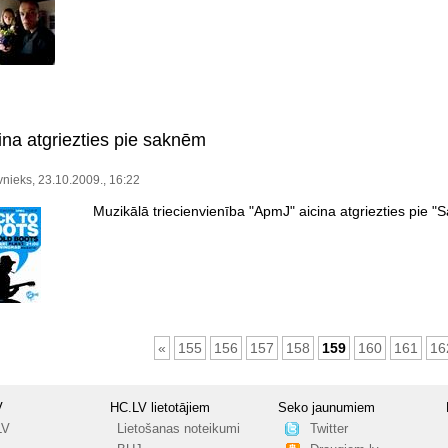
ina atgriezties pie saknēm
vnieks, 23.10.2009., 16:22
Muzikālā triecienvienība "ApmJ" aicina atgriezties pie "
«
155
156
157
158
159
160
161
16
V
HC.LV lietotājiem
Seko jaunumiem
LV
Lietošanas noteikumi
Twitter