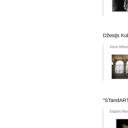
Džesijs Ku
Inese Mihas
"STandART"
Edgars Ābol