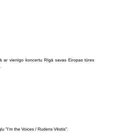
jā ar vienīgo koncertu Rīgā savas Eiropas tūres
.
u "I’m the Voices / Rudens Vēstis".