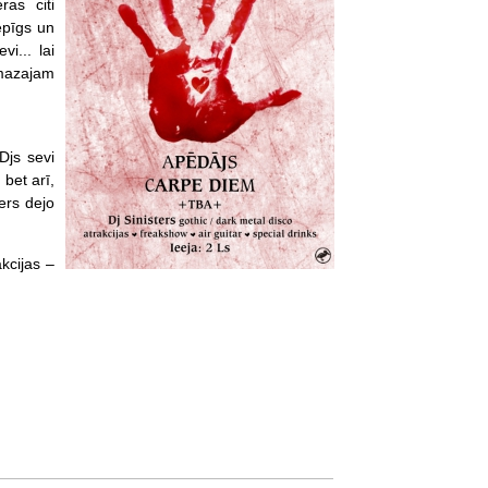
ras citi
iepīgs un
i... lai
 mazajam
Djs sevi
bet arī,
ers dejo
kcijas –