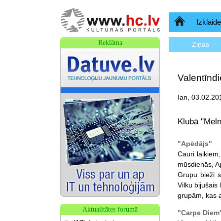
Sākumlapa
Izklaide
Reklāma
Ziņas
Valentīndi
Ian, 03.02.20
Klubā "Meln
"Apēdājs"
Cauri laikiem
mūsdienās, Ap
Grupu bieži s
Vilku bijušai
grupām, kas a
Aktualitātes forumā
"Carpe Diem