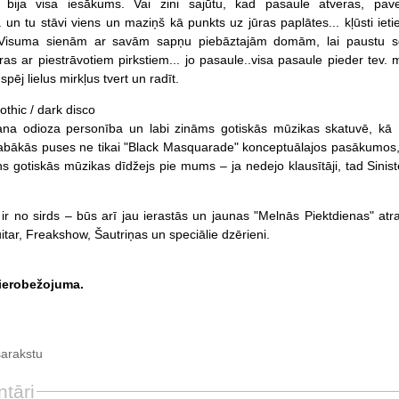
s bija visa iesākums. Vai zini sajūtu, kad pasaule atveras, pave
... un tu stāvi viens un maziņš kā punkts uz jūras paplātes... kļūsti iet
t Visuma sienām ar savām sapņu piebāztajām domām, lai paustu sev
ras ar piestrāvotiem pirkstiem... jo pasaule..visa pasaule pieder tev.
pēj lielus mirkļus tvert un radīt.
gothic / dark disco
gana odioza personība un labi zināms gotiskās mūzikas skatuvē, kā 
 labākās puses ne tikai "Black Masquarade" konceptuālajos pasākumos, 
s gotiskās mūzikas dīdžejs pie mums – ja nedejo klausītāji, tad Sinist
 ir no sirds – būs arī jau ierastās un jaunas "Melnās Piektdienas" atra
tar, Freakshow, Šautriņas un speciālie dzērieni.
ierobežojuma.
sarakstu
tāri