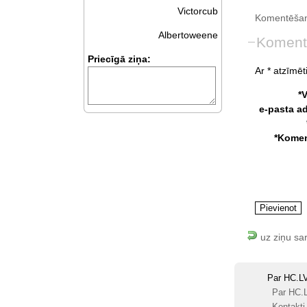
Victorcub
Komentēšan
Albertoweene
Koment
Priecīgā ziņa:
Ar * atzīmēti
*
e-pasta a
*Komen
uz ziņu sa
Par HC.L
Par HC.
Kontakti