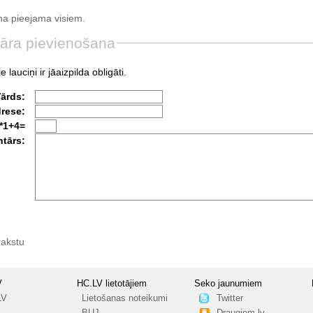
a pieejama visiem.
āra pievienošana
e lauciņi ir jāaizpilda obligāti.
Vārds:
drese:
*1+4=
tārs:
rakstu
V
HC.LV lietotājiem
Seko jaunumiem
LV
Lietošanas noteikumi
Twitter
BUJ
Draugiem.lv