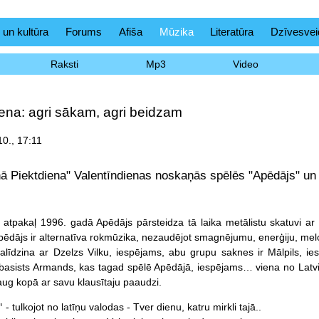
 un kultūra
Forums
Afiša
Mūzika
Literatūra
Dzīvesvei
Raksti
Mp3
Video
ena: agri sākam, agri beidzam
10., 17:11
ā Piektdiena" Valentīndienas noskaņās spēlēs "Apēdājs" un
, atpakaļ 1996. gadā Apēdājs pārsteidza tā laika metālistu skatuvi ar 
ēdājs ir alternatīva rokmūzika, nezaudējot smagnējumu, enerģiju, mel
alīdzina ar Dzelzs Vilku, iespējams, abu grupu saknes ir Mālpils, ie
s basists Armands, kas tagad spēlē Apēdājā, iespējams… viena no Latvi
ug kopā ar savu klausītaju paaudzi.
"
- tulkojot no latīņu valodas - Tver dienu, katru mirkli tajā..