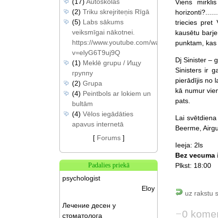
(17)
Autoskolas
Viens mirkli
(2)
Triku skrejriteņis Rīgā
horizonti?....
(5)
Labs sākums
triecies pre
veiksmīgai nākotnei.
kausētu barje
https://www.youtube.com/watch?
punktam, kas s
v=elyG6T9uj9Q
Dj Sinister – 
(1)
Meklē grupu / Ищу
Sinisters ir 
группу
pierādījis no
(2)
Grupa
kā numur vien
(4)
Peintbols ar lokiem un
pats.
bultām
(4)
Vēlos iegādāties
Lai svētdiena
apavus internetā
Beerme, Airgui
[
Forums
]
Ieeja: 2ls
Bez vecuma 
Plkst: 18:00
Padalies priekā
psychologist
Eloy
uz rakstu 
Лечение десен у
0 komen
стоматолога