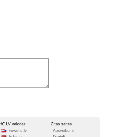
HC.LV valodas
Citas saites
www.hc.lv
Apsveikumi
lv.hc.lv
Dzejoļi