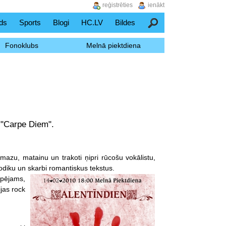
reģistrēties
ienākt
ds
Sports
Blogi
HC.LV
Bildes
Meklēšana
Fonoklubs
Melnā piektdiena
 "Carpe Diem".
mazu, matainu un trakoti ņipri rūcošu vokālistu,
odiku un skarbi romantiskus tek
stus.
spējams,
jas rock