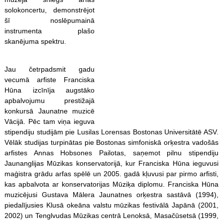
solokoncertu, demonstrējot
šī noslēpumainā
instrumenta plašo
skanējuma spektru.
Jau četrpadsmit gadu
vecumā arfiste Franciska
Hūna izcīnīja augstāko
apbalvojumu prestižajā
konkursā Jaunatne muzicē
Vācijā. Pēc tam viņa ieguva
stipendiju studijām pie Lusilas Lorensas Bostonas Universitātē ASV.
Vēlāk studijas turpinātas pie Bostonas simfoniskā orķestra vadošās
arfistes Annas Hobsones Pailotas, saņemot pilnu stipendiju
Jaunanglijas Mūzikas konservatorijā, kur Franciska Hūna ieguvusi
maģistra grādu arfas spēlē un 2005. gadā kļuvusi par pirmo arfisti,
kas apbalvota ar konservatorijas Mūziķa diplomu. Franciska Hūna
muzicējusi Gustava Mālera Jaunatnes orķestra sastāvā (1994),
piedalījusies Klusā okeāna valstu mūzikas festivālā Japānā (2001,
2002) un Tenglvudas Mūzikas centrā Lenoksā, Masačūsetsā (1999,