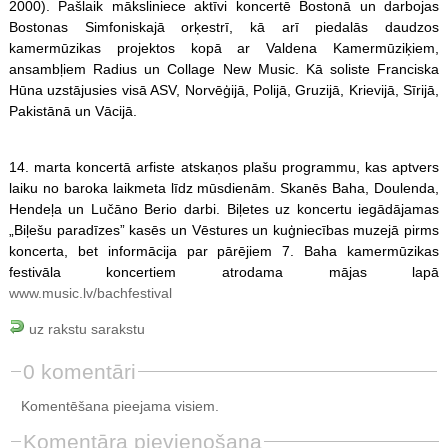
2000). Pašlaik māksliniece aktīvi koncertē Bostonā un darbojas
Bostonas Simfoniskajā orķestrī, kā arī piedalās daudzos
kamermūzikas projektos kopā ar Valdena Kamermūziķiem,
ansambļiem Radius un Collage New Music. Kā soliste Franciska
Hūna uzstājusies visā ASV, Norvēģijā, Polijā, Gruzijā, Krievijā, Sīrijā,
Pakistānā un Vācijā.
14. marta koncertā arfiste atskaņos plašu programmu, kas aptvers
laiku no baroka laikmeta līdz mūsdienām. Skanēs Baha, Doulenda,
Hendeļa un Lučāno Berio darbi. Biļetes uz koncertu iegādājamas
„Biļešu paradīzes” kasēs un Vēstures un kuģniecības muzejā pirms
koncerta, bet informācija par pārējiem 7. Baha kamermūzikas
festivāla koncertiem atrodama mājas lapā
www.music.lv/bachfestival
uz rakstu sarakstu
0 komentāri
Komentēšana pieejama visiem.
Komentāra pievienošana