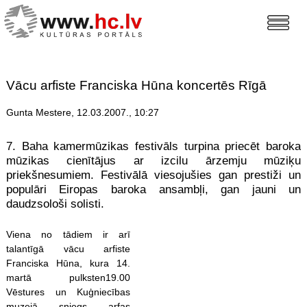
Vācu arfiste Franciska Hūna koncertēs Rīgā
Gunta Mestere, 12.03.2007., 10:27
7. Baha kamermūzikas festivāls turpina priecēt baroka
mūzikas cienītājus ar izcilu ārzemju mūziķu
priekšnesumiem. Festivālā viesojušies gan prestiži un
populāri Eiropas baroka ansambļi, gan jauni un
daudzsološi solisti.
Viena no tādiem ir arī
talantīgā vācu arfiste
Franciska Hūna, kura 14.
martā pulksten19.00
Vēstures un Kuģniecības
muzejā sniegs arfas