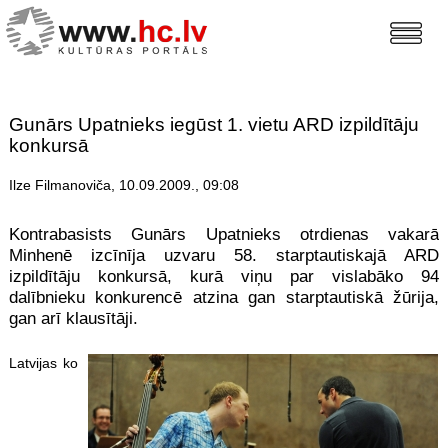
Gunārs Upatnieks iegūst 1. vietu ARD izpildītāju
konkursā
Ilze Filmanoviča, 10.09.2009., 09:08
Kontrabasists Gunārs Upatnieks otrdienas vakarā
Minhenē izcīnīja uzvaru 58. starptautiskajā ARD
izpildītāju konkursā, kurā viņu par vislabāko 94
dalībnieku konkurencē atzina gan starptautiskā žūrija,
gan arī klausītāji.
Latvijas ko