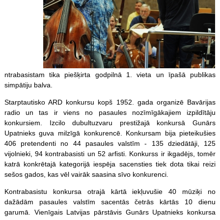
ntrabasistam tika piešķirta godpilnā 1. vieta un īpašā publikas
simpātiju balva.
Starptautisko ARD konkursu kopš 1952. gada organizē Bavārijas
radio un tas ir viens no pasaules nozīmīgākajiem izpildītāju
konkursiem. Izcilo dubultuzvaru prestižajā konkursā Gunārs
Upatnieks guva milzīgā konkurencē. Konkursam bija pieteikušies
406 pretendenti no 44 pasaules valstīm - 135 dziedātāji, 125
vijolnieki, 94 kontrabasisti un 52 arfisti. Konkurss ir ikgadējs, tomēr
katrā konkrētajā kategorijā iespēja sacensties tiek dota tikai reizi
sešos gados, kas vēl vairāk saasina sīvo konkurenci.
Kontrabasistu konkursa otrajā kārtā iekļuvušie 40 mūziķi no
dažādām pasaules valstīm sacentās četrās kārtās 10 dienu
garumā. Vienīgais Latvijas pārstāvis Gunārs Upatnieks konkursa