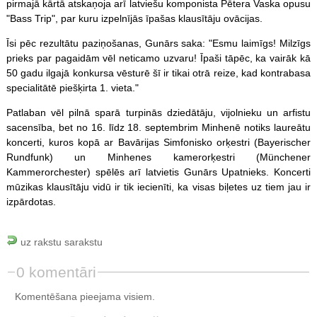
pirmajā kārtā atskaņoja arī latviešu komponista Pētera Vaska opusu
"Bass Trip", par kuru izpelnījās īpašas klausītāju ovācijas.
Īsi pēc rezultātu paziņošanas, Gunārs saka: "Esmu laimīgs! Milzīgs
prieks par pagaidām vēl neticamo uzvaru! Īpaši tāpēc, ka vairāk kā
50 gadu ilgajā konkursa vēsturē šī ir tikai otrā reize, kad kontrabasa
specialitātē piešķirta 1. vieta."
Patlaban vēl pilnā sparā turpinās dziedātāju, vijolnieku un arfistu
sacensība, bet no 16. līdz 18. septembrim Minhenē notiks laureātu
koncerti, kuros kopā ar Bavārijas Simfonisko orķestri (Bayerischer
Rundfunk) un Minhenes kamerorķestri (Münchener
Kammerorchester) spēlēs arī latvietis Gunārs Upatnieks. Koncerti
mūzikas klausītāju vidū ir tik iecienīti, ka visas biļetes uz tiem jau ir
izpārdotas.
uz rakstu sarakstu
0 komentāri
Komentēšana pieejama visiem.