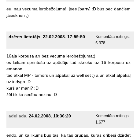
eu.
nau
vecuma
ierobežojuma!!
jēee
[party]
:D
būs
pēc
dančiem
jāieskrien
;)
dzēsts lietotājs, 22.02.2008. 17:59:50
Komentāra reitings:
5.378
16ajā
korpusā
arī
bez
vecuma
ierobežojuma;)
es
laikam
sprintošu-uz
apēdāju
tad
skriešu
uz
16
korpusu
uz
emanon
tad
atkal
MP
-
tumors
un
atpakaļ
uz
well
set
;)
a
un
atkal
atpakaļ
uz
indygo
:D
kurš
ar
mani?
:D
žēl
tik
ka
secību
nezinu
:D
adellada
, 24.02.2008. 10:36:20
Komentāra reitings:
1.677
endo,
un
kā
likums
būs
tas,
ka
tās
grupas,
kuras
gribēsi
dzirdēt