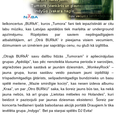
lielkoncertus „BURkA”, kuros „Tumora” fani tiek iepazīstināti ar citu
labu mūziku, kas Latvijas apstākļos tiek marķēta ar underground
apzīmējumu. Rūpējoties par saviem nepilngadīgajiem
atbalstītājiem, arī „Otrā BURkA” ir pieejama visiem vecumiem,
dzimumiem un izmēriem par saprātīgu cenu, nu gluži kā izglītība.
„Otrajā BURkĀ“ savu dalību līdzās „Tumoram” ir apliecinājušas
grupas „Apēdājs”, kas pēc nenoteikta klusuma perioda ir sarosījies,
atgriežoties jaunā sastāvā ar jaunām dziesmām, „MonkeyRock” –
jauna grupa, kuras sastāvu veido pavisam jauni izpildītāji –
trīspadsmitgadīgs ģitārists, sešpadsmitgadīgs bundzinieks un basu
spēlē meitene, „Mazie smirdīgie kociņi”, kas nesen izdeva albumu
„Kraa”, un par „Otro BURkU” saka, ka šoreiz jauns būs tas, ka nekā
jauna nebūs, kā arī grupa „Lietotas mēbeles no Holandes”, kuri
beidzot ir paziņojuši par jaunas dziesmas eksistenci. Šoreiz par
koncerta hedlaineri īpašā balsošanas akcijā portālā Draugiem.lv tika
ievēlēta grupa „Indygo”. Bet pa starpai spēlēs DJ Evita!