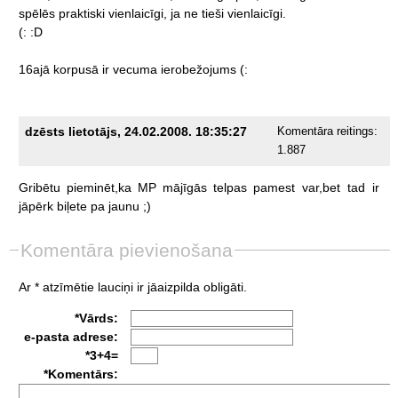
spēlēs
praktiski
vienlaicīgi,
ja
ne
tieši
vienlaicīgi.
(:
:D
16ajā
korpusā
ir
vecuma
ierobežojums
(:
dzēsts lietotājs, 24.02.2008. 18:35:27
Komentāra reitings:
1.887
Gribētu
pieminēt,ka
MP
mājīgās
telpas
pamest
var,bet
tad
ir
jāpērk
biļete
pa
jaunu
;)
Komentāra pievienošana
Ar * atzīmētie lauciņi ir jāaizpilda obligāti.
*Vārds:
e-pasta adrese:
*3+4=
*Komentārs: