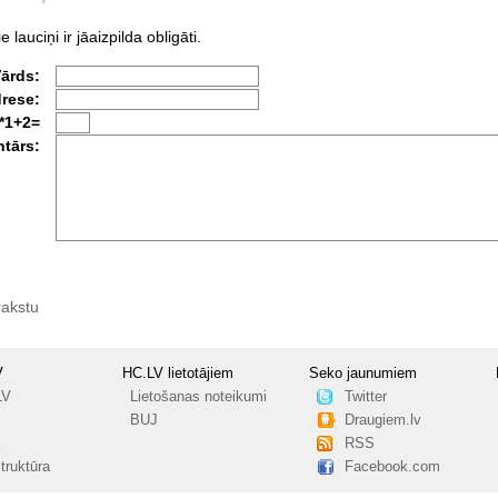
e lauciņi ir jāaizpilda obligāti.
Vārds:
drese:
*1+2=
tārs:
rakstu
V
HC.LV lietotājiem
Seko jaunumiem
LV
Lietošanas noteikumi
Twitter
BUJ
Draugiem.lv
RSS
truktūra
Facebook.com