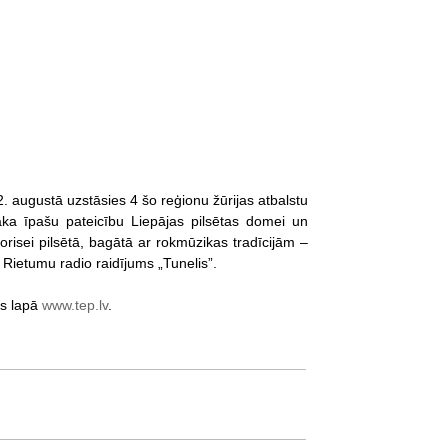
. augustā uzstāsies 4 šo reģionu žūrijas atbalstu
ka īpašu pateicību Liepājas pilsētas domei un
norisei pilsētā, bagātā ar rokmūzikas tradīcijām –
 Rietumu radio raidījums „Tunelis”.
as lapā
www.tep.lv
.