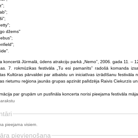
z";
ab";
ši";
etty";
go džems"
ebus";
nfield";
ide".
āla koncertā Jūrmalā, ūdens atrakciju parkā „Nemo”, 2006. gada 11. – 12
as. 7. rokmūzikas festivāla „Tu esi pamanīts” radošā komanda izsa
tas Kultūras pārvaldei par atbalstu un iniciatīvas izrādīšanu festivāla 
jas rietumu reģiona jaunās grupas apzināt palīdzēja Raivis Ciekurzis un
rmācija par grupām un pusfināla koncerta norisi pieejama festivāla māj
sarakstu
tāri
a pieejama visiem.
āra pievienošana