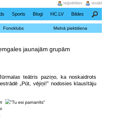
reģistrēties
ienākt
ds
Sports
Blogi
HC.LV
Bildes
Meklēšana
Fonoklubs
Melnā piektdiena
 Zemgales jaunajām grupām
ūrmalas teātris paziņo, ka noskaidrots
strādē „Pūt, vējiņi!” nodosies klausītāju
as
eo
: