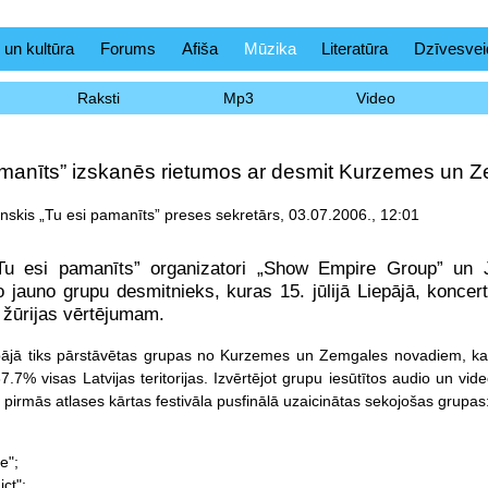
 un kultūra
Forums
Afiša
Mūzika
Literatūra
Dzīvesvei
Raksti
Mp3
Video
amanīts” izskanēs rietumos ar desmit Kurzemes un
nskis „Tu esi pamanīts” preses sekretārs, 03.07.2006., 12:01
„Tu esi pamanīts” organizatori „Show Empire Group” un J
 jauno grupu desmitnieks, kuras 15. jūlijā Liepājā, koncerte
a žūrijas vērtējumam.
pājā tiks pārstāvētas grupas no Kurzemes un Zemgales novadiem, k
.7% visas Latvijas teritorijas. Izvērtējot grupu iesūtītos audio un vid
 pirmās atlases kārtas festivāla pusfinālā uzaicinātas sekojošas grupas
e";
ict";