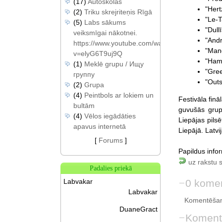
(17)
Autoskolas
"Hert
(2)
Triku skrejriteņis Rīgā
"Le-T
(5)
Labs sākums
"Dullī
veiksmīgai nākotnei.
"Andr
https://www.youtube.com/watch?
"Man
v=elyG6T9uj9Q
"Ham
(1)
Meklē grupu / Ищу
"Gree
группу
"Outs
(2)
Grupa
(4)
Peintbols ar lokiem un
Festivāla fin
bultām
guvušās grup
(4)
Vēlos iegādāties
Liepājas pilsē
apavus internetā
Liepājā. Latvi
[
Forums
]
Papildus info
uz rakstu 
Padalies priekā
0 komen
Labvakar
Labvakar
Komentēšan
DuaneGract
Koment