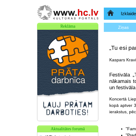
Sākumlapa
Izklaide
Reklāma
Ziņas
„Tu esi p
Kaspars Kravi
Festivāla 
nākamais to
un festivāl
Koncertā Lie
kopā aptver 37
ierakstus, pēc
"Fam
Aktualitātes forumā
"Pred