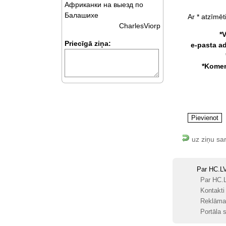
Африканки на выезд по
Балашихе
Ar * atzīmēti
CharlesViorp
*
Priecīgā ziņa:
e-pasta a
*Komen
uz ziņu sa
Par HC.L
Par HC.
Kontakti
Reklāma
Portāla s