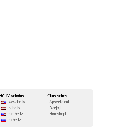
HC.LV valodas
Citas saites
www.hc.lv
Apsveikumi
lv.hc.lv
Dzejoļi
rus.hc.lv
Horoskopi
ru.hc.lv