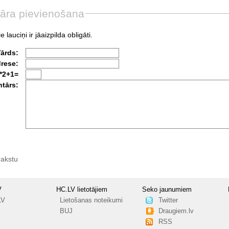
āra pievienošana
e lauciņi ir jāaizpilda obligāti.
Vārds:
drese:
*2+1=
tārs:
rakstu
V
HC.LV lietotājiem
Seko jaunumiem
LV
Lietošanas noteikumi
Twitter
BUJ
Draugiem.lv
RSS