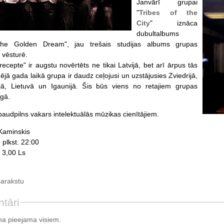
Janvārī grupai
"
Tribes of the
City
" iznāca
dubultalbums
the Golden Dream", jau trešais studijas albums grupas
 vēsturē.
ecepte" ir augstu novērtēts ne tikai Latvijā, bet arī ārpus tās
jā gada laikā grupa ir daudz ceļojusi un uzstājusies Zviedrijā,
vijā, Lietuvā un Igaunijā. Šis būs viens no retajiem grupas
gā.
baudpilns vakars intelektuālās mūzikas cienītājiem.
Kaminskis
 plkst. 22:00
 3,00 Ls
sarakstu
tāri
a pieejama visiem.