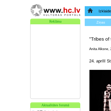
Sākumlapa
Izklaide
Reklāma
Ziņas
"Tribes of
Anita Alksne,
24. aprīlī S
Aktualitātes forumā