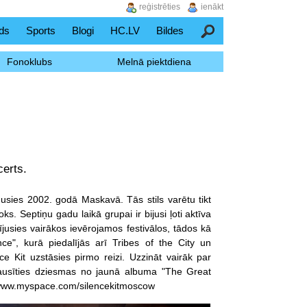
reģistrēties
ienākt
ds
Sports
Blogi
HC.LV
Bildes
Meklēšana
Fonoklubs
Melnā piektdiena
certs.
dusies 2002. godā Maskavā. Tās stils varētu tikt
ks. Septiņu gadu laikā grupai ir bijusi ļoti aktīva
lījusies vairākos ievērojamos festivālos, tādos kā
ce", kurā piedalījās arī Tribes of the City un
ce Kit uzstāsies pirmo reizi. Uzzināt vairāk par
lausīties dziesmas no jaunā albuma "The Great
 www.myspace.com/silencekitmoscow