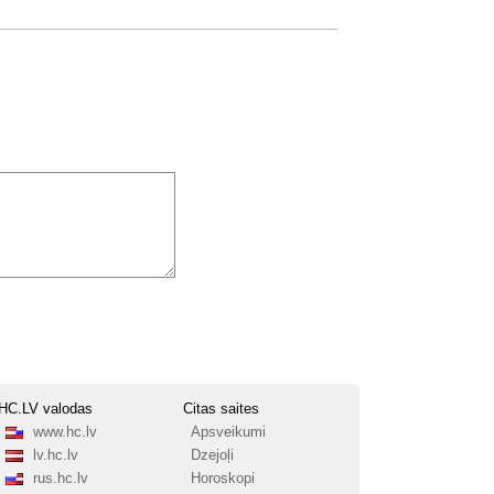
HC.LV valodas
Citas saites
www.hc.lv
Apsveikumi
lv.hc.lv
Dzejoļi
rus.hc.lv
Horoskopi