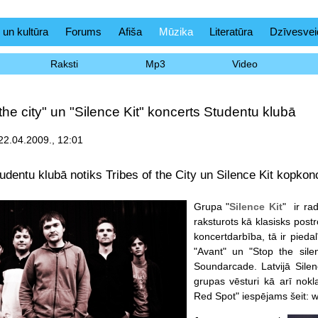
 un kultūra
Forums
Afiša
Mūzika
Literatūra
Dzīvesvei
Raksti
Mp3
Video
 the city" un "Silence Kit" koncerts Studentu klubā
 22.04.2009., 12:01
tudentu klubā notiks Tribes of the City un Silence Kit kopkon
Grupa "
Silence Kit
" ir ra
raksturots kā klasisks postro
koncertdarbība, tā ir pieda
"Avant" un "Stop the silen
Soundarcade. Latvijā Silen
grupas vēsturi kā arī nok
Red Spot" iespējams šeit: