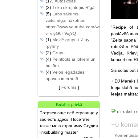
(17)
Autoskolas
(2)
Triku skrejriteņis Rīgā
(5)
Labs sākums
veiksmīgai nākotnei.
https://www.youtube.com/watch?
"Recipe of 
v=elyG6T9uj9Q
pastāvēšanas
(1)
Meklē grupu / Ищу
"Zelta sapņa r
группу
robežām. Pēdē
(2)
Grupa
Vācijā, Krie
(4)
Peintbols ar lokiem un
koncertiem Rī
bultām
Šis solās būt 
(4)
Vēlos iegādāties
apavus internetā
+ DJ Mareks 
[
Forums
]
Ieeja klubā no
Ieejas maksa:
Padalies priekā
uz rakstu 
Потрясающе веб-страница у
вас есть здесь. Посетите
0 komen
также мою страничку Студия
linksbuilding master
Komentēšan