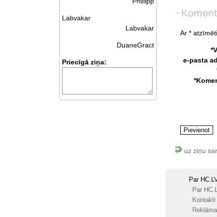
Phillipp
Koment
Labvakar
Labvakar
Ar * atzīmēti
DuaneGract
*
e-pasta a
Priecīgā ziņa:
*Komen
uz ziņu sa
Par HC.L
Par HC.
Kontakti
Reklāma