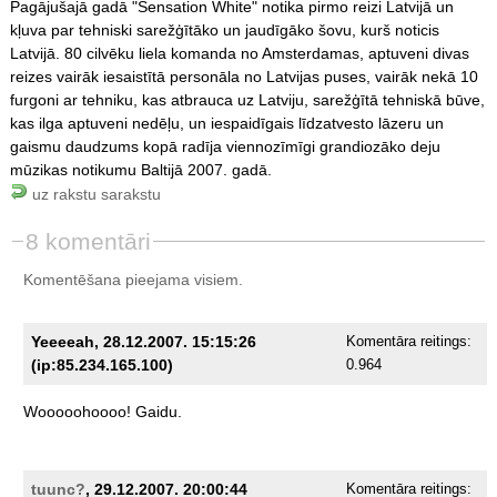
Pagājušajā gadā "Sensation White" notika pirmo reizi Latvijā un
kļuva par tehniski sarežģītāko un jaudīgāko šovu, kurš noticis
Latvijā. 80 cilvēku liela komanda no Amsterdamas, aptuveni divas
reizes vairāk iesaistītā personāla no Latvijas puses, vairāk nekā 10
furgoni ar tehniku, kas atbrauca uz Latviju, sarežģītā tehniskā būve,
kas ilga aptuveni nedēļu, un iespaidīgais līdzatvesto lāzeru un
gaismu daudzums kopā radīja viennozīmīgi grandiozāko deju
mūzikas notikumu Baltijā 2007. gadā.
uz rakstu sarakstu
8 komentāri
Komentēšana pieejama visiem.
Yeeeeah, 28.12.2007. 15:15:26
Komentāra reitings:
(ip:85.234.165.100)
0.964
Wooooohoooo!
Gaidu.
tuunc?
, 29.12.2007. 20:00:44
Komentāra reitings: