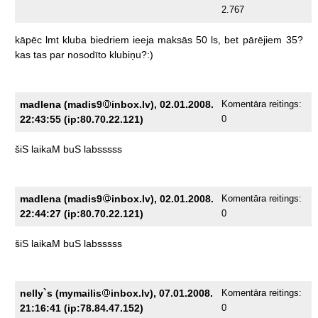
2.767
kāpēc
lmt
kluba
biedriem
ieeja
maksās
50
ls,
bet
pārējiem
35?
kas
tas
par
nosodīto
klubiņu?:)
madlena (madis9
inbox.lv), 02.01.2008.
Komentāra reitings:
22:43:55 (ip:80.70.22.121)
0
šiS
laikaM
buS
labsssss
madlena (madis9
inbox.lv), 02.01.2008.
Komentāra reitings:
22:44:27 (ip:80.70.22.121)
0
šiS
laikaM
buS
labsssss
nelly`s (mymailis
inbox.lv), 07.01.2008.
Komentāra reitings:
21:16:41 (ip:78.84.47.152)
0