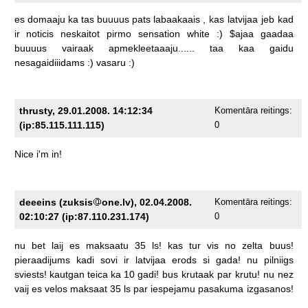
es
domaaju
ka
tas
buuuus
pats
labaakaais
,
kas
latvijaa
jeb
kad
ir
noticis
neskaitot
pirmo
sensation
white
:)
$ajaa
gaadaa
buuuus
vairaak
apmekleetaaaju......
taa
kaa
gaidu
nesagaidiiidams
:)
vasaru
:)
thrusty, 29.01.2008. 14:12:34
Komentāra reitings:
(ip:85.115.111.115)
0
Nice
i'm
in!
deeeins (zuksis
one.lv), 02.04.2008.
Komentāra reitings:
02:10:27 (ip:87.110.231.174)
0
nu
bet
laij
es
maksaatu
35
ls!
kas
tur
vis
no
zelta
buus!
pieraadijums
kadi
sovi
ir
latvijaa
erods
si
gada!
nu
pilniigs
sviests!
kautgan
teica
ka
10
gadi!
bus
krutaak
par
krutu!
nu
nez
vaij
es
velos
maksaat
35
ls
par
iespejamu
pasakuma
izgasanos!