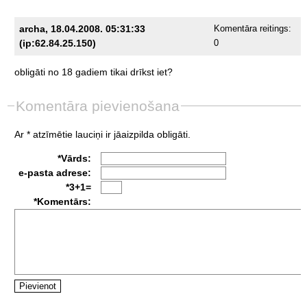
archa, 18.04.2008. 05:31:33
Komentāra reitings:
(ip:62.84.25.150)
0
obligāti
no
18
gadiem
tikai
drīkst
iet?
Komentāra pievienošana
Ar * atzīmētie lauciņi ir jāaizpilda obligāti.
*Vārds:
e-pasta adrese:
*3+1=
*Komentārs: