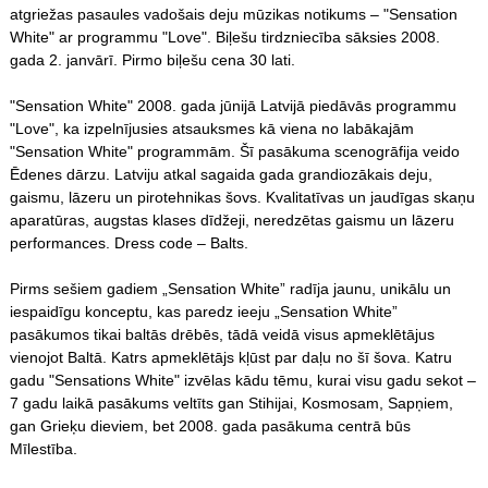
atgriežas pasaules vadošais deju mūzikas notikums – "Sensation
White" ar programmu "Love". Biļešu tirdzniecība sāksies 2008.
gada 2. janvārī. Pirmo biļešu cena 30 lati.
"Sensation White" 2008. gada jūnijā Latvijā piedāvās programmu
"Love", ka izpelnījusies atsauksmes kā viena no labākajām
"Sensation White" programmām. Šī pasākuma scenogrāfija veido
Ēdenes dārzu. Latviju atkal sagaida gada grandiozākais deju,
gaismu, lāzeru un pirotehnikas šovs. Kvalitatīvas un jaudīgas skaņu
aparatūras, augstas klases dīdžeji, neredzētas gaismu un lāzeru
performances. Dress code – Balts.
Pirms sešiem gadiem „Sensation White” radīja jaunu, unikālu un
iespaidīgu konceptu, kas paredz ieeju „Sensation White”
pasākumos tikai baltās drēbēs, tādā veidā visus apmeklētājus
vienojot Baltā. Katrs apmeklētājs kļūst par daļu no šī šova. Katru
gadu "Sensations White" izvēlas kādu tēmu, kurai visu gadu sekot –
7 gadu laikā pasākums veltīts gan Stihijai, Kosmosam, Sapņiem,
gan Grieķu dieviem, bet 2008. gada pasākuma centrā būs
Mīlestība.