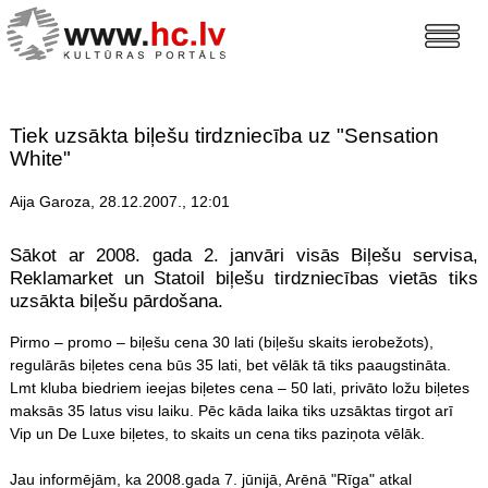
Tiek uzsākta biļešu tirdzniecība uz "Sensation
White"
Aija Garoza, 28.12.2007., 12:01
Sākot ar 2008. gada 2. janvāri visās Biļešu servisa,
Reklamarket un Statoil biļešu tirdzniecības vietās tiks
uzsākta biļešu pārdošana.
Pirmo – promo – biļešu cena 30 lati (biļešu skaits ierobežots),
regulārās biļetes cena būs 35 lati, bet vēlāk tā tiks paaugstināta.
Lmt kluba biedriem ieejas biļetes cena – 50 lati, privāto ložu biļetes
maksās 35 latus visu laiku. Pēc kāda laika tiks uzsāktas tirgot arī
Vip un De Luxe biļetes, to skaits un cena tiks paziņota vēlāk.
Jau informējām, ka 2008.gada 7. jūnijā, Arēnā "Rīga" atkal