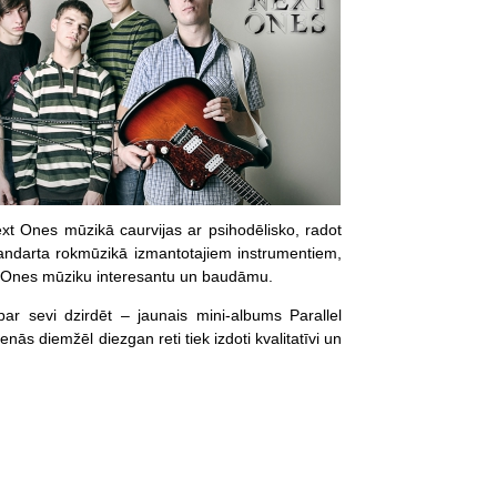
t Ones mūzikā caurvijas ar psihodēlisko, radot
tandarta rokmūzikā izmantotajiem instrumentiem,
ext Ones mūziku interesantu un baudāmu.
r sevi dzirdēt – jaunais mini-albums Parallel
ās diemžēl diezgan reti tiek izdoti kvalitatīvi un