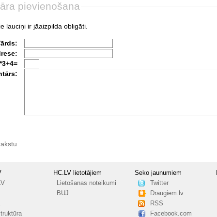
āra pievienošana
e lauciņi ir jāaizpilda obligāti.
Vārds:
drese:
*3+4=
tārs:
rakstu
V
HC.LV lietotājiem
Seko jaunumiem
LV
Lietošanas noteikumi
Twitter
BUJ
Draugiem.lv
RSS
truktūra
Facebook.com