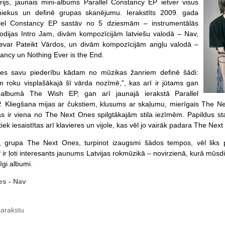
ērijs, jaunais mini-albums Parallel Constancy EP ietver visus
niekus un definē grupas skanējumu. Ierakstīts 2009. gada
llel Constancy EP sastāv no 5 dziesmām – instrumentālās
odijas Intro Jam, divām kompozīcijām latviešu valodā – Nav,
evar Pateikt Vārdos, un divām kompozīcijām angļu valodā –
tancy un Nothing Ever is the End.
s savu piederību kādam no mūzikas žanriem definē šādi:
 roku visplašākajā šī vārda nozīmē,", kas arī ir jūtams gan
albumā The Wish EP, gan arī jaunajā ierakstā Parallel
 Kliegšana mijas ar čukstiem, klusums ar skaļumu, mierīgais The Nex
as ir viena no The Next Ones spilgtākajām stila iezīmēm. Papildus s
iek iesaistītas arī klavieres un vijole, kas vēl jo vairāk padara The N
, grupa The Next Ones, turpinot izaugsmi šādos tempos, vēl liks pa
r ļoti interesants jaunums Latvijas rokmūzikā – novirzienā, kurā mūsdien
īgi albumi.
es - Nav
sarakstu