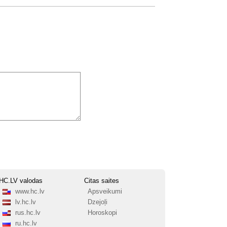
HC.LV valodas
Citas saites
www.hc.lv
Apsveikumi
lv.hc.lv
Dzejoļi
rus.hc.lv
Horoskopi
ru.hc.lv