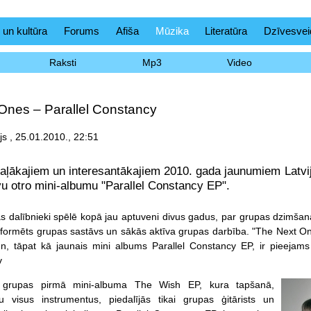
 un kultūra
Forums
Afiša
Mūzika
Literatūra
Dzīvesvei
Raksti
Mp3
Video
Ones – Parallel Constancy
js , 25.01.2010., 22:51
aļākajiem un interesantākajiem 2010. gada jaunumiem Latv
u otro mini-albumu "Parallel Constancy EP".
s dalībnieki spēlē kopā jau aptuveni divus gadus, par grupas dzimšanas
noformēts grupas sastāvs un sākās aktīva grupas darbība. "The Next O
, tāpat kā jaunais mini albums Parallel Constancy EP, ir pieejams 
v
 grupas pirm
ā mini-albuma The Wish EP, kura tapšanā,
ju visus instrumentus, piedalījās tikai grupas ģitārists un