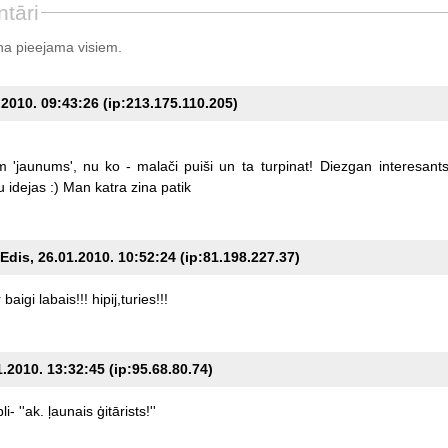
tāri
a pieejama visiem.
.2010. 09:43:26 (ip:213.175.110.205)
m
'jaunums',
nu
ko
-
malači
puiši
un
ta
turpinat!
Diezgan
interesant
u
idejas
:)
Man
katra
zina
patik
dis, 26.01.2010. 10:52:24 (ip:81.198.227.37)
r
baigi
labais!!!
hipij,turies!!!
1.2010. 13:32:45 (ip:95.68.80.74)
li-
''ak.
ļaunais
ģitārists!''