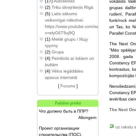
(17)
Autoskolas
vokālists Val
(2)
Triku skrejriteņis Rīgā
grupas dalīb
(5)
Labs sākums
rudenī, Para
veiksmīgai nākotnei.
funk/rock mel
https://www.youtube.com/watch?
un Tas, ko N
v=elyG6T9uj9Q
Parallel Cons
(1)
Meklē grupu / Ищу
The Next One
группу
"Mēs spēlējam
(2)
Grupa
2008. gada 
(4)
Peintbols ar lokiem un
Constancy EP.
bultām
kontrastus, k
(4)
Vēlos iegādāties
kompozīcijās t
apavus internetā
[
Forums
]
Nenoliedzami
Constancy EP i
ievērības cien
Padalies priekā
The Next On
Что должно быть в ППР?
Altongem
uz rakstu 
Проект организации
строительства (ПОС).