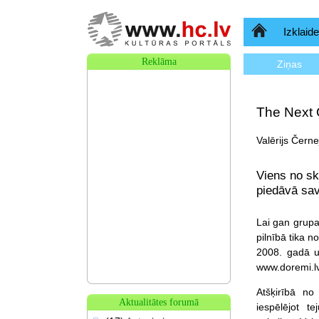
Sākumlapa
Izklaide
Reklāma
Ziņas
The Next 
Valērijs Černe
Viens no sk
piedāvā sav
Lai gan grupa
pilnībā tika 
2008. gadā un
www.doremi.l
Atšķirībā no
Aktualitātes forumā
iespēlējot te