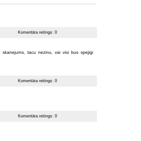
Komentāra reitings:
0
s
skanejums,
tacu
nezinu,
vai
visi
bus
spejigi
Komentāra reitings:
0
Komentāra reitings:
0