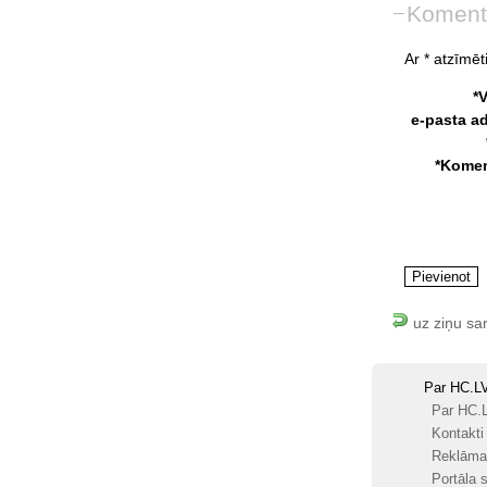
Koment
Ar * atzīmēti
*
e-pasta a
*Komen
uz ziņu sa
Par HC.L
Par HC.
Kontakti
Reklāma
Portāla s