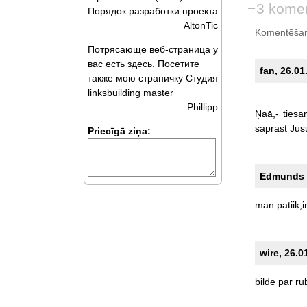
3 komen
Порядок разработки проекта
AltonTic
Komentēšan
Потрясающе веб-страница у
вас есть здесь. Посетите
fan, 26.01
также мою страничку Студия
linksbuilding master
Phillipp
Ņaā,-
tiesa
saprast
Jus
Priecīgā ziņa:
Edmunds E
man
patiik,i
wire, 26.0
bilde
par
rub