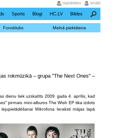
reģistrēties
ienākt
ds
Sports
Blogi
HC.LV
Bildes
Meklēšana
Fonoklubs
Melnā piektdiena
ijas rokmūzikā – grupa "The Next Ones" –
 dienu tiek uzskatīts 2009. gada 4. aprīlis, kad
nes" pirmais mini-albums The Wish EP tika izdots
lejupielādēšanai Mikrofona Ieraksti mājas lapā