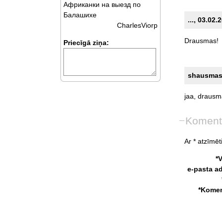
Африканки на выезд по
Балашихе
..., 03.02
CharlesViorp
Drausmas!
Priecīgā ziņa:
shausmas,
jaa,
drausm
Koment
Ar * atzīmēti
*
e-pasta a
*Komen