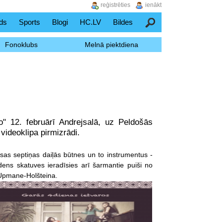
reģistrēties
ienākt
ds
Sports
Blogi
HC.LV
Bildes
Meklēšana
Fonoklubs
Melnā piektdiena
" 12. februārī Andrejsalā, uz Peldošās
videoklipa pirmizrādi.
sas septiņas daiļās būtnes un to instrumentus -
ūdens skatuves ieradīsies arī šarmantie puiši no
 Upmane-Holšteina.