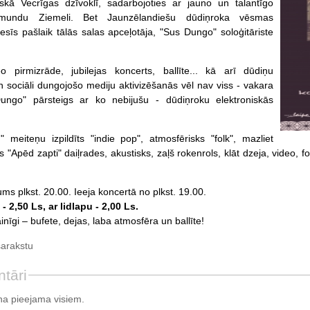
kā Vecrīgas dzīvoklī, sadarbojoties ar jauno un talantīgo
gmundu Ziemeli. Bet Jaunzēlandiešu dūdiņroka vēsmas
nesīs pašlaik tālās salas apceļotāja, "Sus Dungo" soloģitāriste
o pirmizrāde, jubilejas koncerts, ballīte... kā arī dūdiņu
 sociāli dungojošo mediju aktivizēšanās vēl nav viss - vakara
ungo" pārsteigs ar ko nebijušu - dūdiņroku elektroniskās
 meiteņu izpildīts "indie pop", atmosfērisks "folk", mazliet
 "Apēd zapti" daiļrades, akustisks, zaļš rokenrols, klāt dzeja, video, f
ms plkst. 20.00. Ieeja koncertā no plkst. 19.00.
- 2,50 Ls, ar lidlapu - 2,00 Ls.
nīgi – bufete, dejas, laba atmosfēra un ballīte!
sarakstu
tāri
a pieejama visiem.