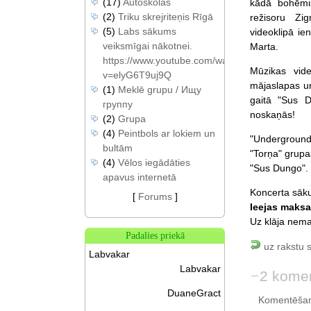
(17)
Autoskolas
kādā bohēmis
(2)
Triku skrejriteņis Rīgā
režisoru Zi
(5)
Labs sākums
videoklipā ie
veiksmīgai nākotnei.
Marta.
https://www.youtube.com/watch?
Mūzikas vide
v=elyG6T9uj9Q
mājaslapas un
(1)
Meklē grupu / Ищу
gaitā "Sus D
группу
noskaņās!
(2)
Grupa
(4)
Peintbols ar lokiem un
"Underground"
bultām
"Torņa" grupas
(4)
Vēlos iegādāties
"Sus Dungo".
apavus internetā
Koncerta sāku
[
Forums
]
Ieejas maksa 
Uz klāja nemai
Padalies priekā
uz rakstu 
Labvakar
Labvakar
2 komen
DuaneGract
Komentēšan