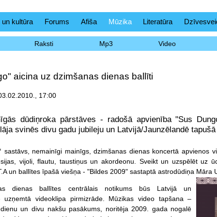
 un kultūra
Forums
Afiša
Mūzika
Literatūra
Dzīvesvei
Raksti
Mp3
Video
" aicina uz dzimšanas dienas ballīti
03.02.2010., 17:00
enīgās dūdiņroka pārstāves - radošā apvienība "Sus Dungo
lāja svinēs divu gadu jubileju un Latvijā/Jaunzēlandē tapušā 
"
sastāvs, nemainīgi mainīgs, dzimšanas dienas koncertā apvienos vi
usijas, vijoli, flautu, taustiņus un akordeonu. Sveikt un uzspēlēt uz 
A un ballītes īpašā viešņa - "Bildes 2009" sastaptā astrodūdiņa Māra
s dienas ballītes centrālais notikums būs Latvijā un
 uzņemtā videoklipa pirmizrāde. Mūzikas video tapšana –
u dienu un divu nakšu pasākums, noritēja 2009. gada nogalē