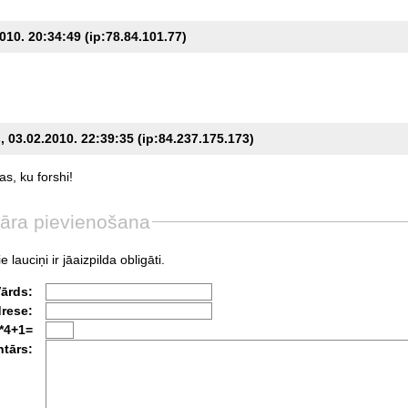
.2010. 20:34:49 (ip:78.84.101.77)
 03.02.2010. 22:39:35 (ip:84.237.175.173)
as,
ku
forshi!
āra pievienošana
e lauciņi ir jāaizpilda obligāti.
Vārds:
drese:
*4+1=
tārs: