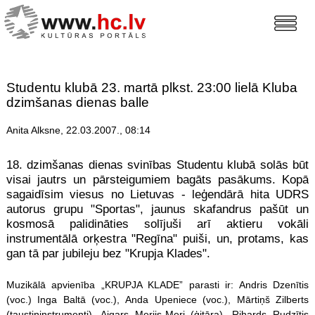
Studentu klubā 23. martā plkst. 23:00 lielā Kluba
dzimšanas dienas balle
Anita Alksne, 22.03.2007., 08:14
18. dzimšanas dienas svinības Studentu klubā solās būt
visai jautrs un pārsteigumiem bagāts pasākums. Kopā
sagaidīsim viesus no Lietuvas - leģendārā hita UDRS
autorus grupu "Sportas", jaunus skafandrus pašūt un
kosmosā palidināties solījuši arī aktieru vokāli
instrumentālā orķestra "Regīna" puiši, un, protams, kas
gan tā par jubileju bez "Krupja Klades".
Muzikālā apvienība „KRUPJA KLADE” parasti ir: Andris Dzenītis
(voc.) Inga Baltā (voc.), Anda Upeniece (voc.), Mārtiņš Zilberts
(taustiņinstrumenti), Aigars Merijs-Meri (ģitāra), Rihards Rudzītis