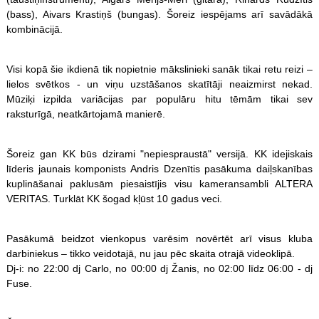
(bass), Aivars Krastiņš (bungas). Šoreiz iespējams arī savādākā
kombinācijā.
Visi kopā šie ikdienā tik nopietnie mākslinieki sanāk tikai retu reizi –
lielos svētkos - un viņu uzstāšanos skatītāji neaizmirst nekad.
Mūziķi izpilda variācijas par populāru hitu tēmām tikai sev
raksturīgā, neatkārtojamā manierē.
Šoreiz gan KK būs dzirami "nepiespraustā" versijā. KK idejiskais
līderis jaunais komponists Andris Dzenītis pasākuma daiļskanības
kuplināšanai paklusām piesaistījis visu kameransambli ALTERA
VERITAS. Turklāt KK šogad kļūst 10 gadus veci.
Pasākumā beidzot vienkopus varēsim novērtēt arī visus kluba
darbiniekus – tikko veidotajā, nu jau pēc skaita otrajā videoklipā.
Dj-i: no 22:00 dj Carlo, no 00:00 dj Žanis, no 02:00 līdz 06:00 - dj
Fuse.