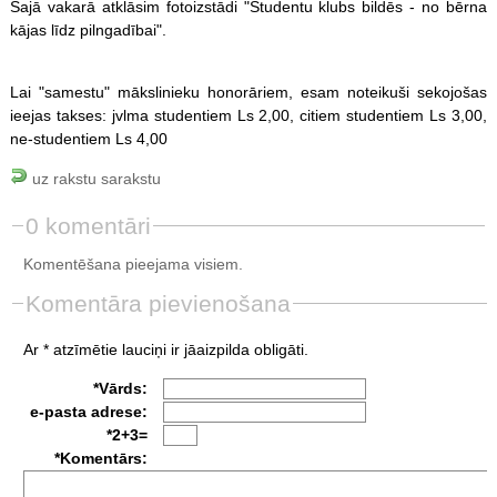
Šajā vakarā atklāsim fotoizstādi "Studentu klubs bildēs - no bērna
kājas līdz pilngadībai".
Lai "samestu" mākslinieku honorāriem, esam noteikuši sekojošas
ieejas takses: jvlma studentiem Ls 2,00, citiem studentiem Ls 3,00,
ne-studentiem Ls 4,00
uz rakstu sarakstu
0 komentāri
Komentēšana pieejama visiem.
Komentāra pievienošana
Ar * atzīmētie lauciņi ir jāaizpilda obligāti.
*Vārds:
e-pasta adrese:
*2+3=
*Komentārs: