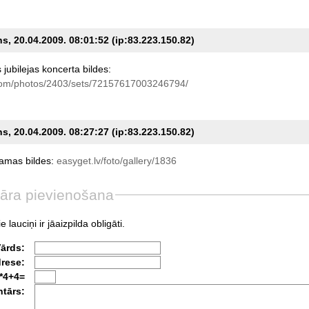
s, 20.04.2009. 08:01:52 (ip:83.223.150.82)
s
jubilejas
koncerta
bildes:
.com/photos/2403/sets/72157617003246794/
s, 20.04.2009. 08:27:27 (ip:83.223.150.82)
damas
bildes:
easyget.lv/foto/gallery/1836
āra pievienošana
e lauciņi ir jāaizpilda obligāti.
Vārds:
drese:
*4+4=
tārs: