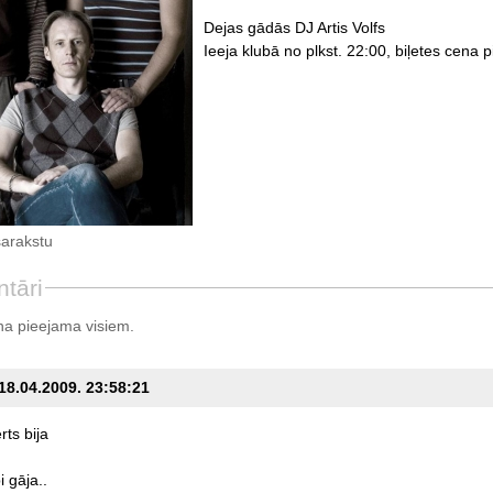
Dejas gādās DJ Artis Volfs
Ieeja klubā no plkst. 22:00, biļetes cena p
sarakstu
tāri
a pieejama visiem.
 18.04.2009. 23:58:21
rts
bija
i
gāja..