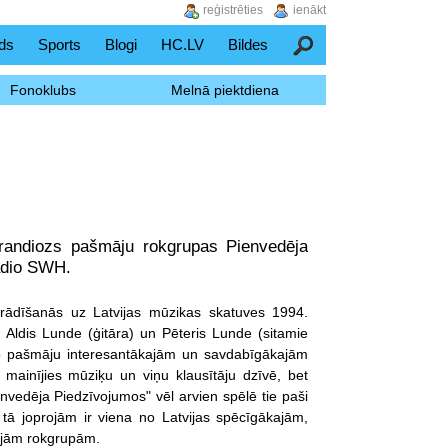
reģistrēties
ienākt
ds
Sports
Blogi
HC.LV
Bildes
Meklēšana
Fonoklubs
Melnā piektdiena
grandiozs pašmāju rokgrupas Pienvedēja
adio SWH.
rādīšanās uz Latvijas mūzikas skatuves 1994.
, Aldis Lunde (ģitāra) un Pēteris Lunde (sitamie
no pašmāju interesantākajām un savdabīgākajām
mainījies mūziķu un viņu klausītāju dzīvē, bet
nvedēja Piedzīvojumos" vēl arvien spēlē tie paši
n tā joprojām ir viena no Latvijas spēcīgākajām,
kajām rokgrupām.