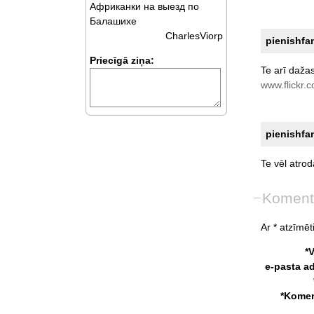
Африканки на выезд по
Балашихе
CharlesViorp
pienishfan
Priecīgā ziņa:
Te
arī
daža
www.flickr
pienishfan
Te
vēl
atro
Koment
Ar * atzīmēti
*
e-pasta a
*Komen