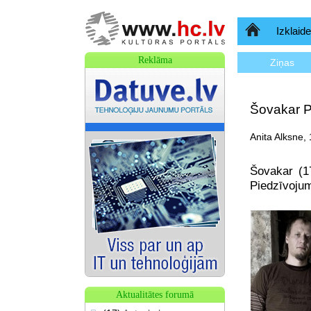
Sākumlapa
Izklaide
Reklāma
Ziņas
Šovakar P
Anita Alksne,
Šovakar (1
Piedzīvoju
Aktualitātes forumā