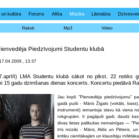
 un kultūra
Forums
Afiša
Mūzika
Literatūra
Dzīvesvei
Raksti
Mp3
Video
ienvedēja Piedzīvojumi Studentu klubā
 17.04.2009., 13:37
7.aprīlī) LMA Studentu klubā sākot no plkst. 22 notiks 
mi 15 gadu dzimšanas dienas koncerts. Koncertu piedāvā R
Jau kopš "Pienvedēja piedzīvojumu" pa
gadā puiši - Māris Žigats (vokāls, bass)
instrumenti) iemantoja slavu kā viena 
rokgrupām. Ir pagājuši gadi, daudz kas 
divas lietas palikušas nemainīgas — "Pie
trīs mūziķi - Māris, Aldis un Pēteris, u
kritiķu cienītākajām un klausītāju mīlētā