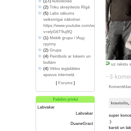
(17)
Autoskolas
(2)
Triku skrejriteņis Rīgā
(5)
Labs sākums
veiksmīgai nākotnei.
https://www.youtube.com/watch?
v=elyG6T9uj9Q
(1)
Meklē grupu / Ищу
группу
(2)
Grupa
(4)
Peintbols ar lokiem un
bultām
uz rakstu 
(4)
Vēlos iegādāties
apavus internetā
3 komen
[
Forums
]
Komentēšan
Padalies priekā
krastolis
,
Labvakar
Labvakar
super
konce
:)
DuaneGract
karsti
un
lab