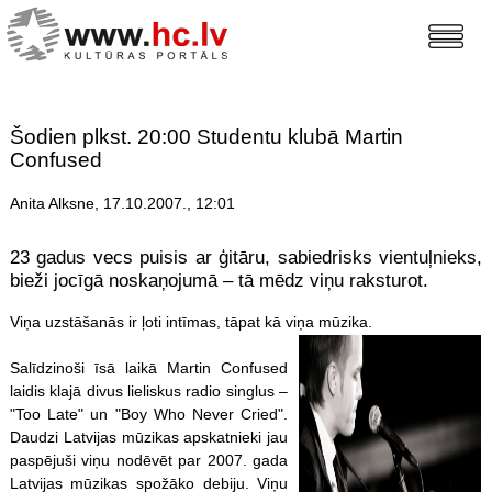
Šodien plkst. 20:00 Studentu klubā Martin
Confused
Anita Alksne, 17.10.2007., 12:01
23 gadus vecs puisis ar ģitāru, sabiedrisks vientuļnieks,
bieži jocīgā noskaņojumā – tā mēdz viņu raksturot.
Viņa uzstāšanās ir ļoti intīmas, tāpat kā viņa mūzika.
Salīdzinoši īsā laikā Martin Confused
laidis klajā divus lieliskus radio singlus –
"Too Late" un "Boy Who Never Cried".
Daudzi Latvijas mūzikas apskatnieki jau
paspējuši viņu nodēvēt par 2007. gada
Latvijas mūzikas spožāko debiju. Viņu