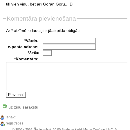
tik
vien
viņu,
bet
arī
Goran
Goru..
:D
Komentāra pievienošana
Ar * atzīmētie lauciņi ir jāaizpilda obligāti.
*Vārds:
e-pasta adrese:
*3+0=
*Komentārs:
uz ziņu sarakstu
ienākt
reģistrēties
© 2005 - 2026, Šodien plkst. 20:00 Studentu klubā Martin Confused, HC.LV.