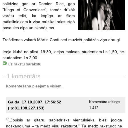
salīdzina gan ar Damien Rice, gan
"Kings of Conveniece", tomēr drīzāk
varētu teikt, ka kopīga ar šiem
māksliniekiem ir viņa mūzikai raksturīgā
pasaules elpa un skanējums.
Trešdienas vakarā Mārtin Confused muzicēt palīdzēs viņa draugi.
Ieeja klubā no plkst. 19:30, ieejas maksas: studentiem Ls 1,50, ne-
studentiem Ls 2,00.
uz rakstu sarakstu
1 komentārs
Komentēšana pieejama visiem.
Gaida, 17.10.2007. 17:56:52
Komentāra reitings:
(ip:81.198.227.153)
1.412
"(..)puisis
ar
ģitāru,
sabiedrisks
vientuļnieks,
bieži
jocīgā
noskaņojumā
–
tā
mēdz
viņu
raksturot."
Tā
mēdz
raksturot
ne