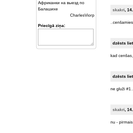
Африканки на выезд по
Балашихе
skakri
, 14
CharlesViorp
..cenšamies
Priecīgā ziņa:
dzēsts lie
kad
cenšas,
dzēsts lie
ne
gluži
#1.
skakri
, 14
nu
-
pirmais