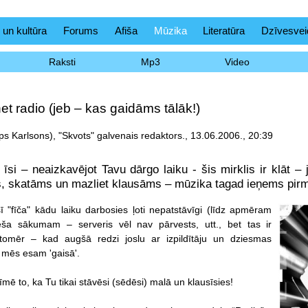
 un kultūra
Forums
Afiša
Mūzika
Literatūra
Dzīvesvei
Raksti
Mp3
Video
 radio (jeb – kas gaidāms tālāk!)
ps Karlsons), "Skvots" galvenais redaktors., 13.06.2006., 20:39
t īsi – neaizkavējot Tavu dārgo laiku - šis mirklis ir klāt 
s, skatāms un mazliet klausāms – mūzika tagad ieņems pirm
šī "fīča" kādu laiku darbosies ļoti nepatstāvīgi (līdz apmēram
a sākumam – serveris vēl nav pārvests, utt., bet tas ir
 tomēr – kad augšā redzi joslu ar izpildītāju un dziesmas
mēs esam 'gaisā'.
mē to, ka Tu tikai stāvēsi (sēdēsi) malā un klausīsies!