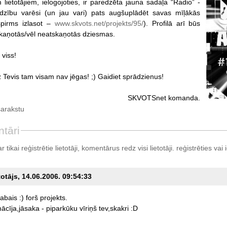
 lietotājiem, ielogojoties, ir paredzēta jauna sadaļa “Radio” -
īdzību varēsi (un jau vari) pats augšuplādēt savas mīļākās
spirms izlasot –
www.skvots.net/projekts/95/
). Profilā arī būs
kaņotās/vēl neatskaņotās dziesmas.
 viss!
z Tevis tam visam nav jēgas! ;) Gaidiet sprādzienus!
SKVOTSnet komanda.
sarakstu
tāri
tikai reģistrētie lietotāji, komentārus redz visi lietotāji.
reģistrēties
vai i
totājs, 14.06.2006. 09:54:33
labais
:)
forš
projekts.
ācīja,jāsaka
-
piparkūku
vīriņš
tev,skakri
:D