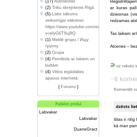
(17)
Autoskolas
Reģistrētajiem
(2)
Triku skrejriteņis Rīgā
ar kuras pal
(5)
Labs sākums
dziesmas (vi
veiksmīgai nākotnei.
redzamas ats
https://www.youtube.com/watch?
v=elyG6T9uj9Q
Tas laikam arī
(1)
Meklē grupu / Ищу
группу
Atceries – be
(2)
Grupa
(4)
Peintbols ar lokiem un
bultām
uz rakstu 
(4)
Vēlos iegādāties
6 komen
apavus internetā
[
Forums
]
Komentēt var 
Padalies priekā
dzēsts lie
Labvakar
Labvakar
šitas
ir
ritīg
kā
man
pam
DuaneGract