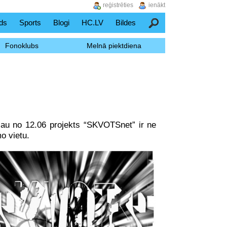
reģistrēties
ienākt
ds
Sports
Blogi
HC.LV
Bildes
Meklēšana
Fonoklubs
Melnā piektdiena
– jau no 12.06 projekts “SKVOTSnet” ir ne
o vietu.