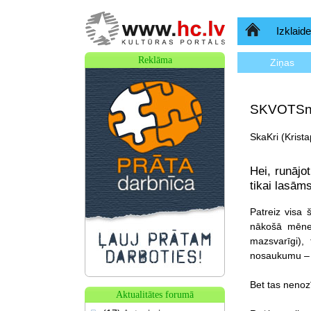
Sākumlapa
Izklaide
Reklāma
Ziņas
SKVOTSnet
SkaKri (Krista
Hei, runājo
tikai lasām
Patreiz visa 
nākošā mēneš
mazsvarīgi),
nosaukumu – 
Bet tas nenozī
Aktualitātes forumā