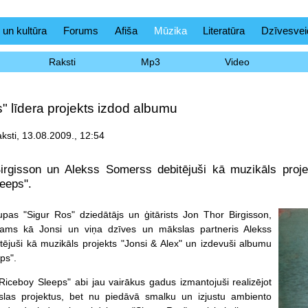
 un kultūra
Forums
Afiša
Mūzika
Literatūra
Dzīvesvei
Raksti
Mp3
Video
" līdera projekts izdod albumu
aksti, 13.08.2009., 12:54
irgisson un Alekss Somerss debitējuši kā muzikāls proje
eeps".
upas "Sigur Ros" dziedātājs un ģitārists Jon Thor Birgisson,
tams kā Jonsi un viņa dzīves un mākslas partneris Alekss
ējuši kā muzikāls projekts "Jonsi & Alex" un izdevuši albumu
ps".
ceboy Sleeps" abi jau vairākus gadus izmantojuši realizējot
slas projektus, bet nu piedāvā smalku un izjustu ambiento