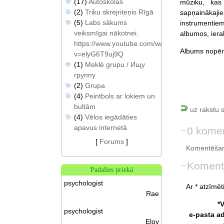
(17)
Autoskolas
mūziku, kas
(2)
Triku skrejriteņis Rīgā
sapņainākaji
(5)
Labs sākums
instrumentiem
veiksmīgai nākotnei.
albumos, ierak
https://www.youtube.com/watch?
Albums nopērk
v=elyG6T9uj9Q
(1)
Meklē grupu / Ищу
группу
(2)
Grupa
(4)
Peintbols ar lokiem un
bultām
uz rakstu 
(4)
Vēlos iegādāties
apavus internetā
0 komen
[
Forums
]
Komentēšan
Koment
Padalies priekā
psychologist
Ar * atzīmēti
Rae
*
psychologist
e-pasta a
Eloy