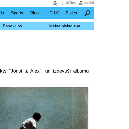
reģistrēties
ienākt
ds
Sports
Blogi
HC.LV
Bildes
Meklēšana
Fonoklubs
Melnā piektdiena
kts "Jonsi & Alex", un izdevuši albumu