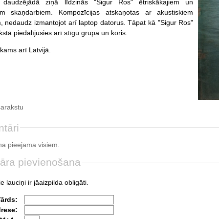
 daudzējādā ziņā līdzinās "Sigur Ros" ētriskākajiem un
em skaņdarbiem. Kompozīcijas atskaņotas ar akustiskiem
, nedaudz izmantojot arī laptop datorus. Tāpat kā "Sigur Ros"
stā piedalījusies arī stīgu grupa un koris.
ams arī Latvijā.
sarakstu
tāri
a pieejama visiem.
āra pievienošana
e lauciņi ir jāaizpilda obligāti.
Vārds:
drese: