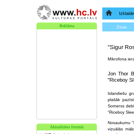
Sākumlapa
Izklaide
Reklāma
Ziņas
"Sigur Ros
Mikrofona ier
Jon Thor B
"Riceboy Sl
Islandiešu gr
plašāk pazīs
Somerss debit
"Riceboy Slee
Nosaukumu "Ri
Aktualitātes forumā
vizuālās māk