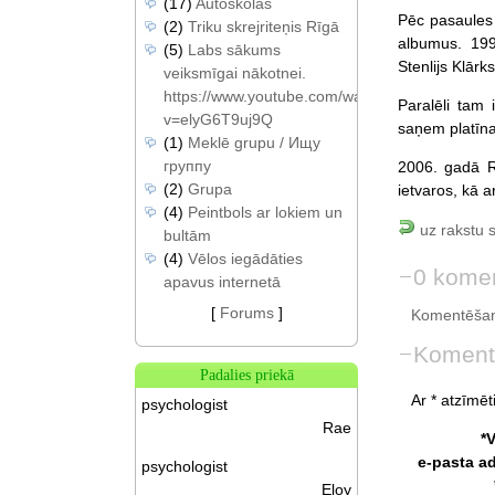
(17)
Autoskolas
Pēc pasaules 
(2)
Triku skrejriteņis Rīgā
albumus. 199
(5)
Labs sākums
Stenlijs Klārks
veiksmīgai nākotnei.
https://www.youtube.com/watch?
Paralēli tam 
v=elyG6T9uj9Q
saņem platīna
(1)
Meklē grupu / Ищу
группу
2006. gadā Ri
(2)
Grupa
ietvaros, kā a
(4)
Peintbols ar lokiem un
uz rakstu 
bultām
(4)
Vēlos iegādāties
0 komen
apavus internetā
[
Forums
]
Komentēšan
Koment
Padalies priekā
Ar * atzīmēti
psychologist
Rae
*
e-pasta a
psychologist
Eloy