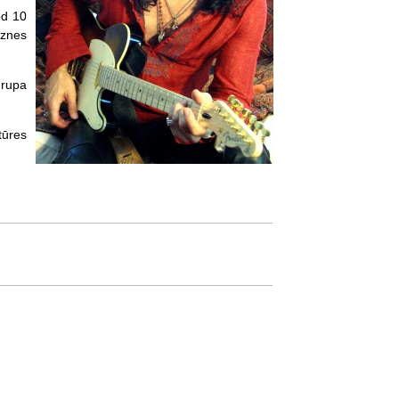
od 10
gznes
grupa
tūres