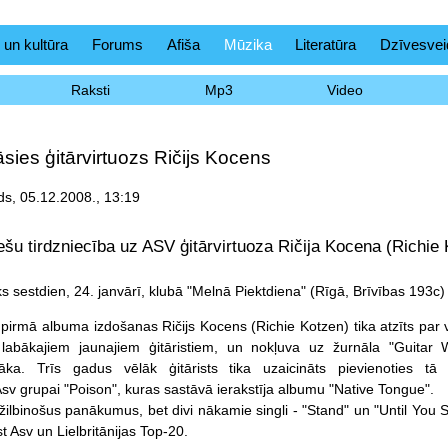
 un kultūra
Forums
Afiša
Mūzika
Literatūra
Dzīvesvei
Raksti
Mp3
Video
sies ģitārvirtuozs Ričijs Kocens
ds, 05.12.2008., 13:19
ešu tirdzniecība uz ASV ģitārvirtuoza Ričija Kocena (Richie 
s sestdien, 24. janvārī, klubā "Melnā Piektdiena" (Rīgā, Brīvības 193c)
pirmā albuma izdošanas Ričijs Kocens (Richie Kotzen) tika atzīts par 
labākajiem jaunajiem ģitāristiem, un nokļuva uz žurnāla "Guitar 
ka. Trīs gadus vēlāk ģitārists tika uzaicināts pievienoties tā 
Asv grupai "Poison", kuras sastāvā ierakstīja albumu "Native Tongue".
ilbinošus panākumus, bet divi nākamie singli - "Stand" un "Until You S
t Asv un Lielbritānijas Top-20.