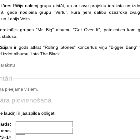
tūres Ričijs nolemj grupu atstāt, un ar savu projektu ieraksta un izd
9. gadā nodibina grupu "Vertu", kurā ņem dalību džezroka zvai
 un Lenijs Veits.
ierakstījis grupas "Mr. Big" albumu "Get Over It", pateicoties kam 
 statusu.
čijam ir gods atklāt "Rolling Stones" koncertus viņu "Bigger Bang" 
rī izdot albumu "Into The Black".
sarakstu
tāri
a pieejama visiem.
āra pievienošana
e lauciņi ir jāaizpilda obligāti.
Vārds:
drese:
*3+1=