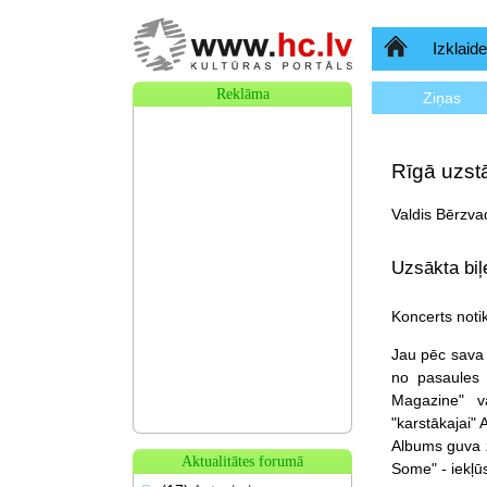
Sākumlapa
Izklaide
Reklāma
Ziņas
Rīgā uzstā
Valdis Bērzva
Uzsākta biļ
Koncerts notik
Jau pēc sava 
no pasaules 
Magazine" vā
"karstākajai" 
Albums guva ž
Aktualitātes forumā
Some" - iekļūs