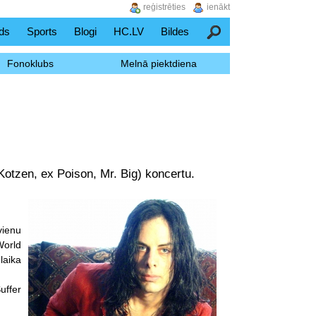
reģistrēties
ienākt
ds
Sports
Blogi
HC.LV
Bildes
Meklēšana
Fonoklubs
Melnā piektdiena
Kotzen, ex Poison, Mr. Big) koncertu.
vienu
World
laika
uffer