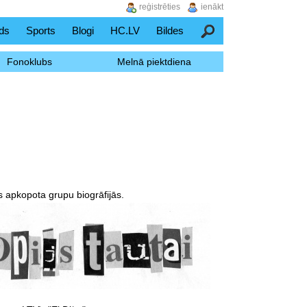
reģistrēties
ienākt
ds
Sports
Blogi
HC.LV
Bildes
Meklēšana
Fonoklubs
Melnā piektdiena
as apkopota grupu biogrāfijās.