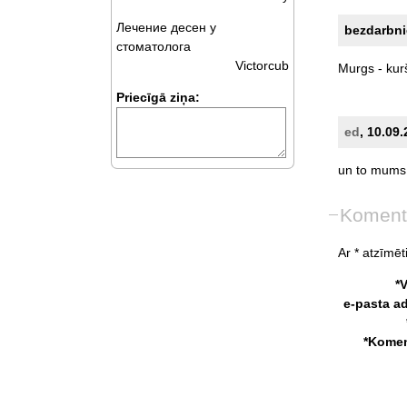
Лечение десен у
bezdarbnie
стоматолога
Victorcub
Murgs
-
kur
Priecīgā ziņa:
ed
, 10.09
un
to
mums
Koment
Ar * atzīmēti
*
e-pasta a
*Komen