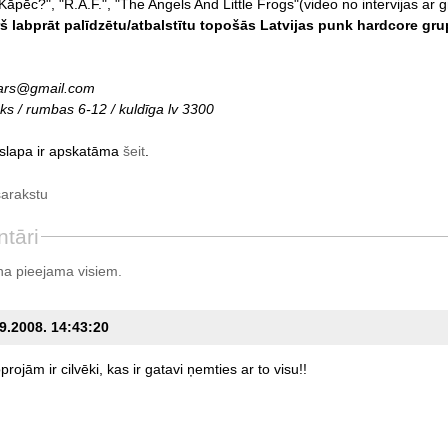
pēc?", "R.A.F.", "The Angels And Little Frogs"(video no intervijas ar gr
rš labprāt palīdzētu/atbalstītu topošās Latvijas punk hardcore gru
uars@gmail.com
ks / rumbas 6-12 / kuldīga lv 3300
aslapa ir apskatāma
šeit
.
sarakstu
tāri
a pieejama visiem.
09.2008. 14:43:20
oprojām
ir
cilvēki,
kas
ir
gatavi
ņemties
ar
to
visu!!