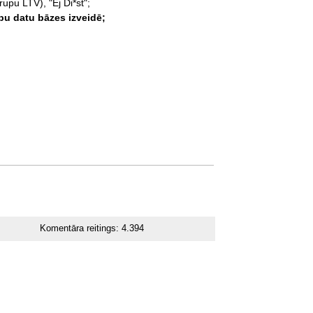
upu LTV), "Ej Di*st";
pu datu bāzes izveidē;
Komentāra reitings:
4.394