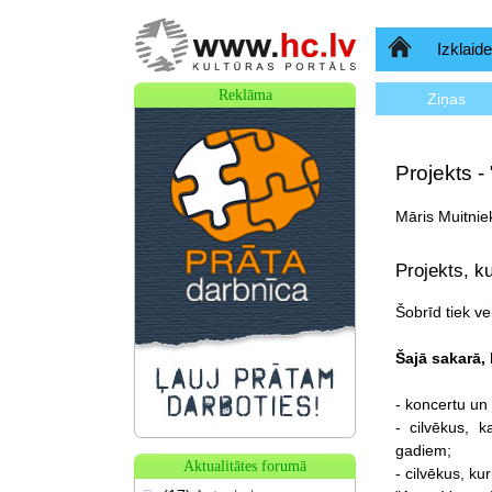
Sākumlapa
Izklaide
Reklāma
Ziņas
Projekts -
Māris Muitnie
Projekts, k
Šobrīd tiek ve
Šajā sakarā,
- koncertu un
- cilvēkus, 
gadiem;
Aktualitātes forumā
- cilvēkus, ku