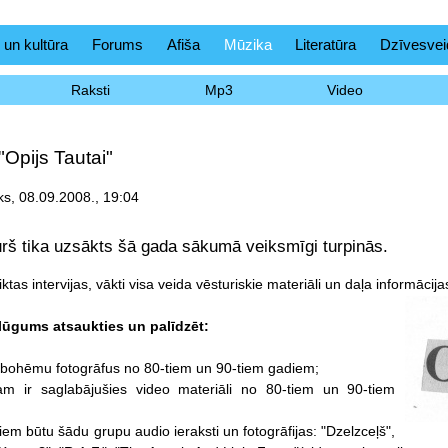
 un kultūra
Forums
Afiša
Mūzika
Literatūra
Dzīvesvei
Raksti
Mp3
Video
 "Opijs Tautai"
ks, 08.09.2008., 19:04
urš tika uzsākts šā gada sākumā veiksmīgi turpinās.
iktas intervijas, vākti visa veida vēsturiskie materiāli un daļa informācij
 lūgums atsaukties un palīdzēt:
 bohēmu fotogrāfus no 80-tiem un 90-tiem gadiem;
kam ir saglabājušies video materiāli no 80-tiem un 90-tiem
riem būtu šādu grupu audio ieraksti un fotogrāfijas: "Dzelzceļš",