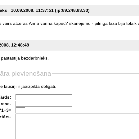
ks , 10.09.2008. 11:37:51 (ip:89.248.83.33)
š
vairs
atceras
Anna
vannā
kāpēc?
skanējumu
-
pilnīga
laža
bija
tolaik
.2008. 12:48:49
pastāstīja
bezdarbnieks.
āra pievienošana
e lauciņi ir jāaizpilda obligāti.
Vārds:
drese:
*1+3=
tārs: