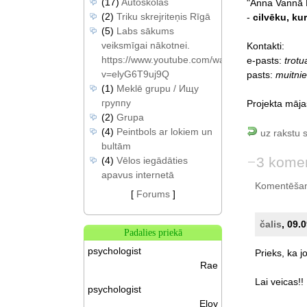
(17)
Autoskolas
"Anna Vannā Kā
(2)
Triku skrejriteņis Rīgā
-
cilvēku, ku
(5)
Labs sākums
veiksmīgai nākotnei.
Kontakti:
https://www.youtube.com/watch?
e-pasts:
trot
v=elyG6T9uj9Q
pasts:
muitnie
(1)
Meklē grupu / Ищу
группу
Projekta māj
(2)
Grupa
(4)
Peintbols ar lokiem un
uz rakstu 
bultām
3 komen
(4)
Vēlos iegādāties
apavus internetā
Komentēšan
[
Forums
]
čalis
, 09.
Padalies priekā
psychologist
Prieks,
ka
j
Rae
Lai
veicas!!
psychologist
Eloy