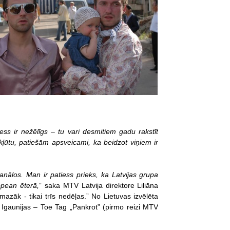
ss ir nežēlīgs – tu vari desmitiem gadu rakstīt
okļūtu, patiešām apsveicami, ka beidzot viņiem ir
anālos. Man ir patiess prieks, ka Latvijas grupa
opean ēterā,
” saka MTV Latvija direktore Liliāna
azāk - tikai trīs nedēļas.” No Lietuvas izvēlēta
Igaunijas – Toe Tag „Pankrot” (pirmo reizi MTV