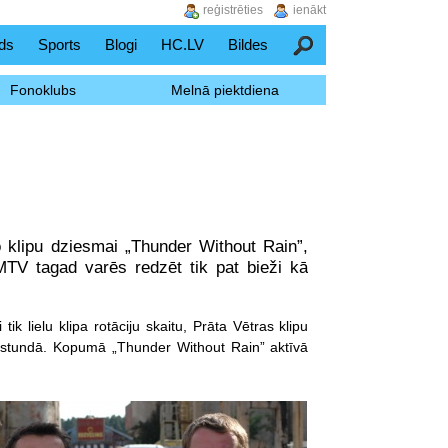
reģistrēties
ienākt
ds
Sports
Blogi
HC.LV
Bildes
Meklēšana
Fonoklubs
Melnā piektdiena
 klipu dziesmai „Thunder Without Rain”,
MTV tagad varēs redzēt tik pat bieži kā
k lielu klipa rotāciju skaitu, Prāta Vētras klipu
 stundā. Kopumā „Thunder Without Rain” aktīvā