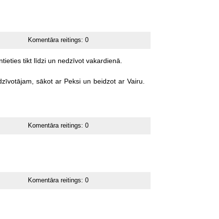
Komentāra reitings:
0
tieties
tikt
līdzi
un
nedzīvot
vakardienā.
dzīvotājam,
sākot
ar
Peksi
un
beidzot
ar
Vairu.
Komentāra reitings:
0
Komentāra reitings:
0