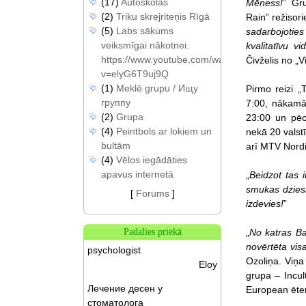
(17)
Autoskolas
Mēness!
” Gr
(2)
Triku skrejriteņis Rīgā
Rain” režisor
(5)
Labs sākums
sadarbojoties
veiksmīgai nākotnei.
kvalitatīvu vi
https://www.youtube.com/watch?
Čivželis no „Vi
v=elyG6T9uj9Q
(1)
Meklē grupu / Ищу
Pirmo reizi 
группу
7:00, nākamās
(2)
Grupa
23:00 un pēc
(4)
Peintbols ar lokiem un
nekā 20 valst
bultām
arī MTV Nordi
(4)
Vēlos iegādāties
apavus internetā
„
Beidzot tas ir
smukas dziesm
[
Forums
]
izdevies!
”
„
No katras Ba
Padalies priekā
novērtēta vis
psychologist
Ozoliņa. Viņa
Eloy
grupa – Incul
Лечение десен у
European ēter
стоматолога