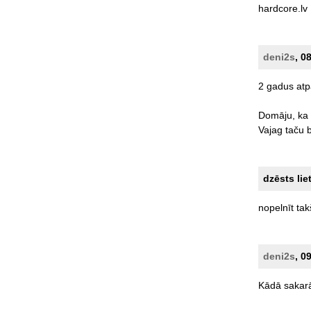
hardcore.lv
deni2s
, 0
2
gadus
atp
Domāju,
ka
Vajag
taču
dzēsts lie
nopelnīt
tak
deni2s
, 0
Kādā
sakar