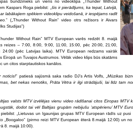
upas bundzinieks un viens no videoklipa „Thunder Without
iem Kaspars Roga piebilst: „
šis ir pierādījums, ka tepat, Latvijā,
 ar labākajiem spēkiem videoklipu veidošanā, ir iespējams radīt
deo.
” („Thunder Without Rain” video otrs režisors ir Aivars
lks Studijas”)
„Thunder Without Rain” MTV European varēs redzēt 8. maijā
 reizes – 7:00, 8:00, 9:00, 11:00, 15:00, pēc 20:00, 21:00,
 24:00 (pēc Latvijas laika). MTV European redzams vairāk
īs Eiropā un Tuvajos Austrumos. Vēlāk video klips būs skatāms
c un citos starptautiskos kanālos.
 noticis!
” patiesā sajūsmā saka radio DJ’s Artis Volfs, „
Mūzikas bizne
as, bet nekas nenotiks, Prāta Vētra ir ilgi strādājuši, lai līdz tam n
ltijas valsts MTV izvēlējas vienu video rādīšanai citos Eiropas MTV k
augstāk, dodot tai vēl Baltijas grupām nebijušu ‘atspērienu’ MTV Eur
 piebilst: „Lietuvas un Igaunijas grupas MTV European rādīs uz pusi m
to „Boogaloo” (pirmo reizi MTV European ēterā 8.maijā 12:00) un no 
ā 8. maijā 10:00).