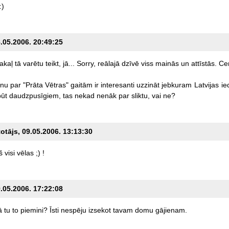
:)
8.05.2006. 20:49:25
akaļ
tā
varētu
teikt,
jā...
Sorry,
reālajā
dzīvē
viss
mainās
un
attīstās.
Cen
nu
par
"Prāta
Vētras"
gaitām
ir
interesanti
uzzināt
jebkuram
Latvijas
ie
būt
daudzpusīgiem,
tas
nekad
nenāk
par
sliktu,
vai
ne?
totājs, 09.05.2006. 13:13:30
š
visi
vēlas
;)
!
9.05.2006. 17:22:08
ā
tu
to
piemini?
Īsti
nespēju
izsekot
tavam
domu
gājienam.