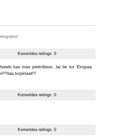
elogojies!
Komentāra reitings:
0
ilveeki
kas
mav
piekritiisss...lai
tie
tur
Eiropaa
i!!!!taa
turpinaat!!!
Komentāra reitings:
0
Komentāra reitings:
0