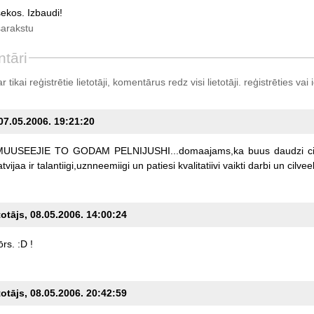
ekos. Izbaudi!
sarakstu
tāri
tikai reģistrētie lietotāji, komentārus redz visi lietotāji.
reģistrēties
vai i
 07.05.2006. 19:21:20
.MUUSEEJIE
TO
GODAM
PELNIJUSHI...domaajams,ka
buus
daudzi
c
tvijaa
ir
talantiigi,uznneemiigi
un
patiesi
kvalitatiivi
vaikti
darbi
un
cilveek
totājs, 08.05.2006. 14:00:24
rs.
:D
!
totājs, 08.05.2006. 20:42:59