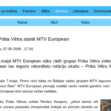
 un kultūra
Forums
Afiša
Mūzika
Literatūra
Dzīvesvei
Raksti
Mp3
Video
Prāta Vētra startē MTV European
a, 07.05.2006., 17:34
8.maijā MTV European sāks rādīt grupas Prāta Vētra video
n tas ieguvis rekordlielu rotāciju skaitu – Prāta Vētru 
da 7.maijs: Pirmo reizi kāda no Baltijas valstu grupām MTV ieguvusi ti
hout Rain” MTV European pirmajā nedēļā varēs redzēt gandrīz reizi
 European būs vismaz sešas nedēļas.
ka Prāta Vētras solists Renārs Kaupers, „
pilnai laimei vēl
o uzvara pasaules čempionātā hokejā un pirmais latvietis uz