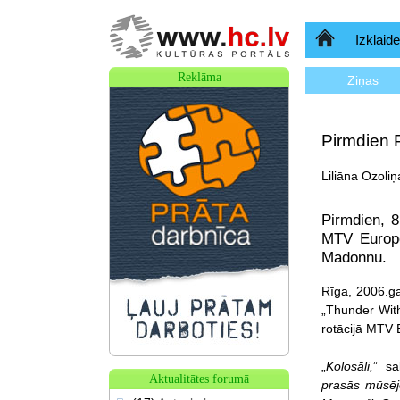
Sākumlapa
Izklaide
Reklāma
Ziņas
Pirmdien 
Liliāna Ozoliņ
Pirmdien, 
MTV Europea
Madonnu.
Rīga, 2006.ga
„Thunder Wit
rotācijā MTV
„
Kolosāli,
” sa
Aktualitātes forumā
prasās mūsēj