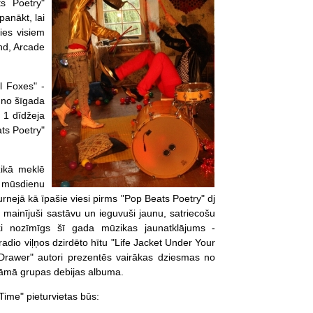
ts Poetry"
panākt, lai
ties visiem
and, Arcade
l Foxes" -
u no šīgada
 1 dīdžeja
ats Poetry"
zikā meklē
 mūsdienu
nejā kā īpašie viesi pirms "Pop Beats Poetry" dj
mainījuši sastāvu un ieguvuši jaunu, satriecošu
ki nozīmīgs š
ī gada mūzikas jaunatklājums -
s radio viļņos dzirdēto hītu "Life Jacket Under Your
Drawer" autori prezentēs vairākas dziesmas no
mā grupas debijas albuma.
Time" pieturvietas būs: