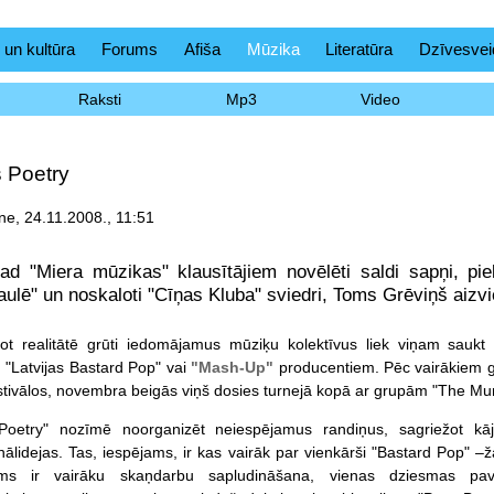
 un kultūra
Forums
Afiša
Mūzika
Literatūra
Dzīvesvei
Raksti
Mp3
Video
 Poetry
e, 24.11.2008., 11:51
ad "Miera mūzikas" klausītājiem novēlēti saldi sapņi, pi
ulē" un noskaloti "Cīņas Kluba" sviedri, Toms Grēviņš aizvi
ot realitātē grūti iedomājamus mūziķu kolektīvus liek viņam saukt
"Latvijas Bastard Pop" vai
"Mash-Up"
producentiem. Pēc vairākiem ga
estivālos, novembra beigās viņš dosies turnejā kopā ar grupām "The Mu
oetry" nozīmē noorganizēt neiespējamus randiņus, sagriežot kā
nālidejas. Tas, iespējams, ir kas vairāk par vienkārši "Bastard Pop" –
kums ir vairāku skaņdarbu sapludināšana, vienas dziesmas pa