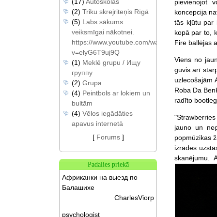
(17)
Autoskolas
pievienojot 
(2)
Triku skrejriteņis Rīgā
koncepcija nav
(5)
Labs sākums
tās kļūtu par
veiksmīgai nākotnei.
kopā par to, 
https://www.youtube.com/watch?
Fire ballējas 
v=elyG6T9uj9Q
Viens no jau
(1)
Meklē grupu / Ищу
guvis arī sta
группу
uzlecošajām 
(2)
Grupa
Roba Da Benka
(4)
Peintbols ar lokiem un
radīto bootle
bultām
(4)
Vēlos iegādāties
"Strawberrie
apavus internetā
jauno un neg
[
Forums
]
popmūzikas ža
izrādes uzstā
skanējumu. A
Padalies priekā
Африканки на выезд по
Балашихе
CharlesViorp
psychologist