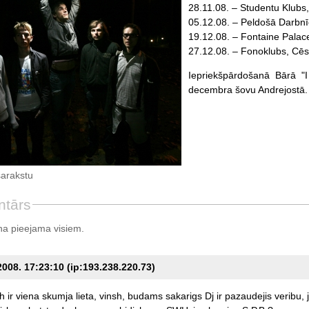
28.11.08. – Studentu Klubs
05.12.08. – Peldošā Darbnīc
19.12.08. – Fontaine Palac
27.12.08. – Fonoklubs, Cēsi
Iepriekšpārdošanā Bārā "I
decembra šovu Andrejostā.
sarakstu
ntārs
a pieejama visiem.
2008. 17:23:10 (ip:193.238.220.73)
h
ir
viena
skumja
lieta,
vinsh,
budams
sakarigs
Dj
ir
pazaudejis
veribu,