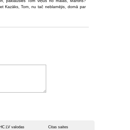
n,
paklausies
Tom
viņus
no
malas,
Martins?
et
Kazāks,
Tom,
nu
tač
neblamējis,
domā
par
HC.LV valodas
Citas saites