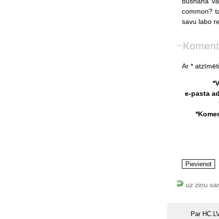
bushana
va
common?
t
savu
labo
r
Koment
Ar * atzīmēti
*
e-pasta a
*Komen
uz ziņu sa
Par HC.L