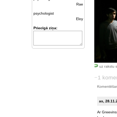
Rae
psychologist
Eloy
Priecīgā ziņa:
uz rakstu 
1 kome
Komentēšan
as, 28.11.
Ar
Greevins