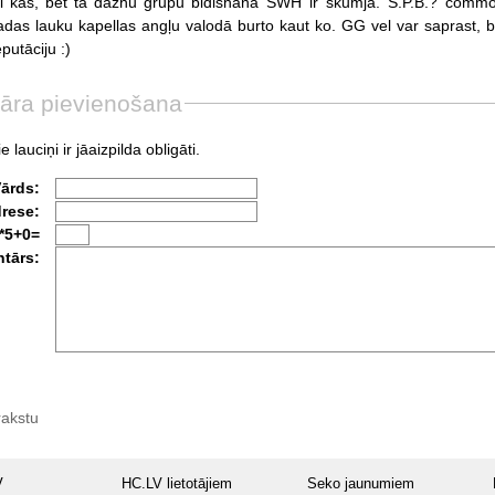
i
kas,
bet
ta
dazhu
grupu
bidishana
SWH
ir
skumja.
S.P.B.?
commo
adas
lauku
kapellas
angļu
valodā
burto
kaut
ko.
GG
vel
var
saprast,
b
eputāciju
:)
āra pievienošana
e lauciņi ir jāaizpilda obligāti.
Vārds:
drese:
*5+0=
tārs:
rakstu
V
HC.LV lietotājiem
Seko jaunumiem