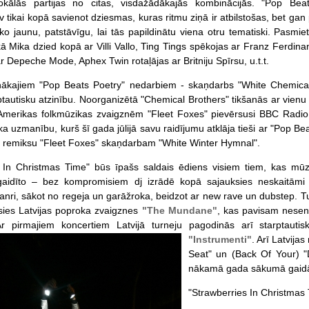
vokālās partijas no citas, visdažādākajās kombinācijās. "Pop Bea
 tikai kopā savienot dziesmas, kuras ritmu ziņā ir atbilstošas, bet gan 
 ko jaunu, patstāvīgu, lai tās papildinātu viena otru tematiski. Pasmie
kā Mika dzied kopā ar Villi Vallo, Ting Tings spēkojas ar Franz Ferdin
ar Depeche Mode, Aphex Twin rotaļājas ar Britniju Spīrsu, u.t.t.
nākajiem "Pop Beats Poetry" nedarbiem - skaņdarbs "White Chemica
rptautisku atzinību. Noorganizētā "Chemical Brothers" tikšanās ar vien
Amerikas folkmūzikas zvaigznēm "Fleet Foxes" pievērsusi BBC Radio
 uzmanību, kurš šī gada jūlijā savu raidījumu atklāja tieši ar "Pop Be
g remiksu "Fleet Foxes" skaņdarbam "White Winter Hymnal".
s In Christmas Time" būs īpašs saldais ēdiens visiem tiem, kas mū
aidīto – bez kompromisiem dj izrādē kopā sajauksies neskaitāmi
nri, sākot no regeja un garāžroka, beidzot ar new rave un dubstep. Tur
sies Latvijas poproka zvaigznes
"The Mundane"
, kas pavisam nesen 
r pirmajiem koncertiem Latvijā turneju pagodinās arī starptautis
"Instrumenti"
. Arī Latvija
Seat" un (Back Of Your) "
nākamā gada sākumā gaidā
"Strawberries In Christmas 