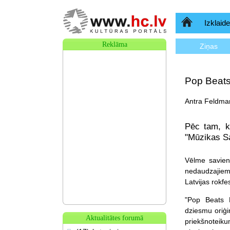
Sākumlapa
Izklaide
Reklāma
Ziņas
Pop Beats
Antra Feldman
Pēc tam, k
"Mūzikas Sa
Vēlme savien
nedaudzajiem 
Latvijas rokf
"Pop Beats P
dziesmu oriģi
Aktualitātes forumā
priekšnotei