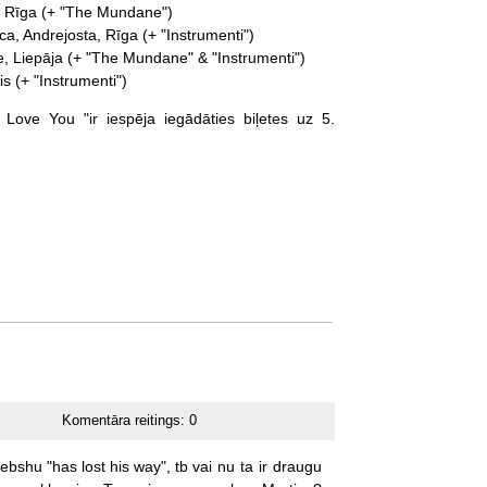
, Rīga (+ "The Mundane")
a, Andrejosta, Rīga (+ "Instrumenti")
e, Liepāja (+ "The Mundane" & "Instrumenti")
s (+ "Instrumenti")
 Love You "ir iespēja iegādāties biļetes uz 5.
Komentāra reitings:
0
jebshu
"has
lost
his
way",
tb
vai
nu
ta
ir
draugu