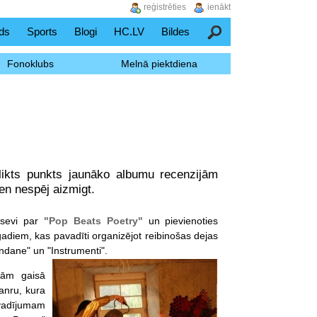
reģistrēties
ienākt
ds
Sports
Blogi
HC.LV
Bildes
Meklēšana
Fonoklubs
Melnā piektdiena
elikts punkts jaunāko albumu recenzijām
en nespēj aizmigt.
 sevi par
"Pop Beats Poetry"
un pievienoties
diem, kas pavadīti organizējot reibinošas dejas
ndane" un "Instrumenti".
jām gaisā
žanru, kura
vadījumam