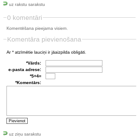
uz rakstu sarakstu
0 komentāri
Komentēšana pieejama visiem.
Komentāra pievienošana
Ar * atzīmētie lauciņi ir jāaizpilda obligāti.
*Vārds:
e-pasta adrese:
*5+4=
*Komentārs:
uz ziņu sarakstu