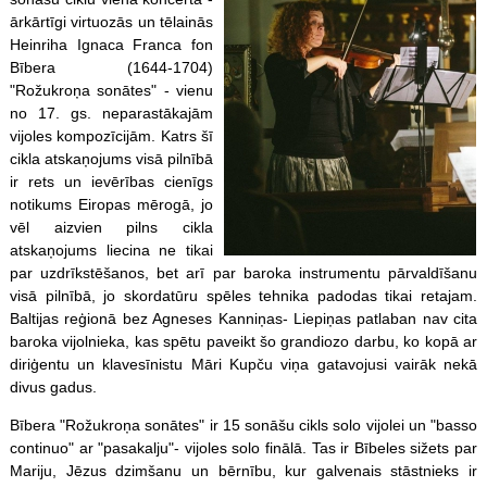
ārkārtīgi virtuozās un tēlainās
Heinriha Ignaca Franca fon
Bībera (1644-1704)
"Rožukroņa sonātes" - vienu
no 17. gs. neparastākajām
vijoles kompozīcijām. Katrs šī
cikla atskaņojums visā pilnībā
ir rets un ievērības cienīgs
notikums Eiropas mērogā, jo
vēl aizvien pilns cikla
atskaņojums liecina ne tikai
par uzdrīkstēšanos, bet arī par baroka instrumentu pārvaldīšanu
visā pilnībā, jo skordatūru
spēles
tehnika padodas tikai retajam.
Baltijas reģionā bez Agneses Kanniņas- Liepiņas patlaban nav cita
baroka vijolnieka, kas spētu paveikt šo grandiozo darbu, ko kopā ar
diriģentu un klavesīnistu Māri Kupču viņa gatavojusi vairāk nekā
divus gadus.
Bībera "Rožukroņa sonātes" ir 15 sonāšu cikls solo vijolei un "basso
continuo" ar "pasakalju"- vijoles solo finālā. Tas ir Bībeles sižets par
Mariju, Jēzus dzimšanu un bērnību, kur galvenais stāstnieks ir