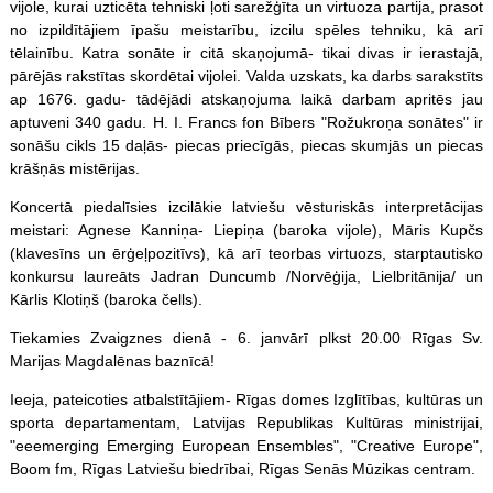
vijole, kurai uzticēta tehniski ļoti sarežģīta un virtuoza partija, prasot
no izpildītājiem īpašu meistarību, izcilu
spēles
tehniku, kā arī
tēlainību. Katra sonāte ir citā skaņojumā- tikai divas ir ierastajā,
pārējās rakstītas skordētai vijolei. Valda uzskats, ka darbs sarakstīts
ap 1676. gadu- tādējādi atskaņojuma laikā darbam apritēs jau
aptuveni 340 gadu. H. I. Francs fon Bībers "Rožukroņa sonātes" ir
sonāšu cikls 15 daļās- piecas priecīgās, piecas skumjās un piecas
krāšņās mistērijas.
Koncertā piedalīsies izcilākie latviešu vēsturiskās interpretācijas
meistari: Agnese Kanniņa- Liepiņa (baroka vijole), Māris Kupčs
(klavesīns un ērģeļpozitīvs), kā arī teorbas virtuozs, starptautisko
konkursu laureāts Jadran Duncumb /Norvēģija, Lielbritānija/ un
Kārlis Klotiņš (baroka čells).
Tiekamies Zvaigznes dienā - 6. janvārī plkst 20.00 Rīgas Sv.
Marijas Magdalēnas baznīcā!
Ieeja, pateicoties atbalstītājiem- Rīgas domes Izglītības, kultūras un
sporta departamentam, Latvijas Republikas Kultūras ministrijai,
"eeemerging Emerging European Ensembles", "Creative Europe",
Boom fm, Rīgas Latviešu biedrībai, Rīgas Senās Mūzikas centram.