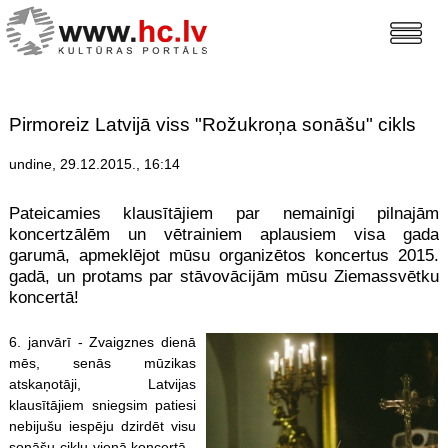
Pirmoreiz Latvijā viss "Rožukroņa sonāšu" cikls
undine, 29.12.2015., 16:14
Pateicamies klausītājiem par nemainīgi pilnajām
koncertzālēm un vētrainiem aplausiem visa gada
garumā, apmeklējot mūsu organizētos koncertus 2015.
gadā, un protams par stāvovācijām mūsu Ziemassvētku
koncertā!
6. janvārī - Zvaigznes dienā
mēs, senās mūzikas
atskaņotāji, Latvijas
klausītājiem sniegsim patiesi
nebijušu iespēju dzirdēt visu
sonāšu ciklu vienā koncertā -