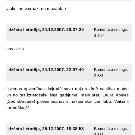
jauki...ne
vairaak,
ne
mazaak
:)
dzēsts lietotājs, 24.12.2007. 20:37:25
Komentāra reitings:
4.402
nav
slikts
dzēsts lietotājs, 24.12.2007. 22:07:40
Komentāra reitings:
2.581
Ikvienas
apvienības
daiļradē
savu
daļu
iezīmē
sastāva
maiņa
un
no
tās
izrietošais-
šajā
gadījumā,
manuprāt,
Laura
Ābeles
(SoundArcade)
pievienošanās
ir
nākusi
tikai
par
labu.
Veiksmi
turpmākajā!
dzēsts lietotājs, 25.12.2007. 18:38:58
Komentāra reitings:
2.581