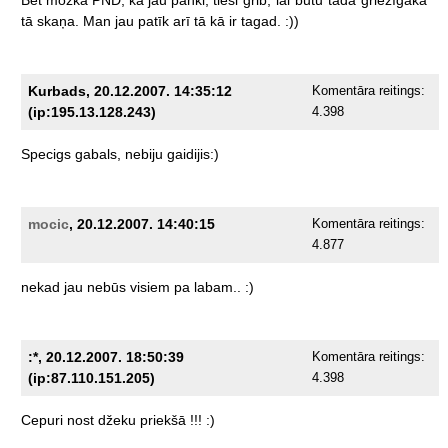
tā
skaņa.
Man
jau
patīk
arī
tā
kā
ir
tagad.
:))
Kurbads, 20.12.2007. 14:35:12
Komentāra reitings:
(ip:195.13.128.243)
4.398
Specigs
gabals,
nebiju
gaidijis:)
mocic
, 20.12.2007. 14:40:15
Komentāra reitings:
4.877
nekad
jau
nebūs
visiem
pa
labam..
:)
:*, 20.12.2007. 18:50:39
Komentāra reitings:
(ip:87.110.151.205)
4.398
Cepuri
nost
džeku
priekšā
!!!
:)