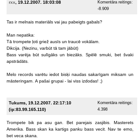
rxx
, 19.12.2007. 18:03:08
Komentāra reitings:
-8.909
Tas
ir
melnais
materiāls
vai
jau
pabeigts
gabals?
Man
nepatika:
Tā
trompete
ļoti
griež
ausīs
un
traucē
vokālam.
Dikcija.
(Nezinu,
varbūt
tā
tam
jābūt)
Bass
varēja
būt
sulīgāks
un
biezāks.
Spēlē
smuki,
bet
švaki
apstrādāts.
Melo
records
varētu
iedot
bisķi
naudas
sakarīgam
miksam
un
māsteringam.
A
pašai
grupai
-
lai
viss
izdodas!
;)
Tukums, 19.12.2007. 22:17:10
Komentāra reitings:
(ip:83.99.165.110)
4.398
Trompete
bik
pa
asu
gan.
Bet
parejais
zasjibis.
Masterets
Amerika.
Bass
skan
ka
kartigs
panku
bass
vecit.
Nav
te
emo,
bet
veca
skana.