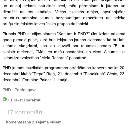
un neļauj nekam satricināt sevi, taču pārmaiņas ir jūtams un
diemžēl ne tās labākās. Vecās skaistās mājas, apsūnojušos
trotuārus nomaina jaunas bezgaumīgas eiroceltnes un pelēko
bruģu sintētiskās ietves."saka grupas dalībnieki.
Pirmais PND studijas albums "Kas tas ir PND?" tiks izdots nākamā
gada pirmajā pusē, kurā būs iekļautas jaunas dziesmas, kā arī labi
zināmie skaņdarbi, kas jau kļuvuši par tautasdziesmām "Ei, tu
skaistā meitene", "Māt, es miršu savādāks" un citas. Albums tiks
izdots izdevniecības "Melo Records" paspārnē.
PND jaunās muzikālās programmas atrādīšanas koncerti notiks 20.
decembrī klubā "Depo" Rīgā, 21. decembrī "Fonoklubā" Cēsīs, 22.
decembrī "Fontaine Palace" Liepājā.
PND - Pārdaugava
uz rakstu sarakstu
17 komentāri
Komentēšana pieejama visiem.