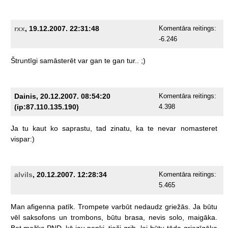
rxx
, 19.12.2007. 22:31:48
Komentāra reitings:
-6.246
Štruntīgi
samāsterēt
var
gan
te
gan
tur..
;)
Dainis, 20.12.2007. 08:54:20
Komentāra reitings:
(ip:87.110.135.190)
4.398
Ja
tu
kaut
ko
saprastu,
tad
zinatu,
ka
te
nevar
nomasteret
vispar:)
alvils
, 20.12.2007. 12:28:34
Komentāra reitings:
5.465
Man
afigenna
patīk.
Trompete
varbūt
nedaudz
griežās.
Ja
būtu
vēl
saksofons
un
trombons,
būtu
brasa,
nevis
solo,
maigāka.
Bet
možka
PND,
kā
jau
panki,
tieši
grib,
lai
būtu
tāda
griezīgāka