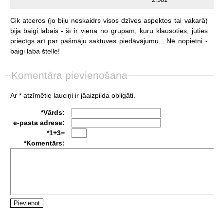
Cik
atceros
(jo
biju
neskaidrs
visos
dzīves
aspektos
tai
vakarā)
bija
baigi
labais
-
šī
ir
viena
no
grupām,
kuru
klausoties,
jūties
priecīgs
arī
par
pašmāju
saktuves
piedāvājumu....Nē
nopietni
-
baigi
laba
štelle!
Komentāra pievienošana
Ar * atzīmētie lauciņi ir jāaizpilda obligāti.
*Vārds:
e-pasta adrese:
*1+3=
*Komentārs: