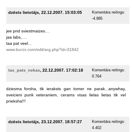
dzēsts lietotājs, 22.12.2007. 15:03:05
Komentāra reitings:
-4.885
jee
pnd
sviestmaizes....
jaa
labs,....
taa
pat
veel...
www.burzs.com/edit/arg.php?id=31842
tas_pats_nekas
, 22.12.2007. 17:02:18
Komentāra reitings:
0.764
dziesma
forsha,
tik
ieraksts
gan
tomer
ne
parak...anywhay,
sveicieni
punk
veteraniem,
cerams
visas
lielas
lietas
tik
vel
prieksha!!!
dzēsts lietotājs, 23.12.2007. 18:57:27
Komentāra reitings:
4.402