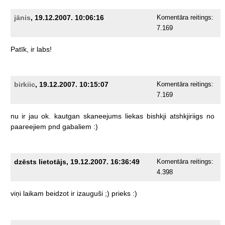
jānis
, 19.12.2007. 10:06:16
Komentāra reitings:
7.169
Patīk,
ir
labs!
birkiic
, 19.12.2007. 10:15:07
Komentāra reitings:
7.169
nu
ir
jau
ok.
kautgan
skaneejums
liekas
bishkji
atshkjiriigs
no
paareejiem
pnd
gabaliem
:)
dzēsts lietotājs, 19.12.2007. 16:36:49
Komentāra reitings:
4.398
viņi
laikam
beidzot
ir
izauguši
;)
prieks
:)