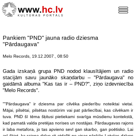
Pankiem "PND" jauna radio dziesma
"Pārdaugava"
Melo Records, 19.12.2007., 08:50
Gada izskaņā grupa PND nodod klausītājiem un radio
stacijām savu jaunāko skaņdarbu – "Pārdaugava" no
gaidāmā albuma "Kas tas ir – PND?", ziņo izdevniecība
"Melo Records".
""Pārdaugava" ir dziesma par cilvēka piederību noteiktai vietai.
Mājai, pilsētai, pilsētas nostūrim vai pat pārliecībai, kas cilvēkam ir
tuva. PND šī tēma šķitusi pietiekami svarīga mūsdienu kontekstā,
kad pamatā valda pretējas norises un nostājas. Pārdaugavas rajons
ir laba metafora, jo tas apvieno sevī gan skarbo, gan poētisko. Lai
arī šķiet, ka rajona dzīve rit atdalīti no visas pārējās Latvijas dzīves