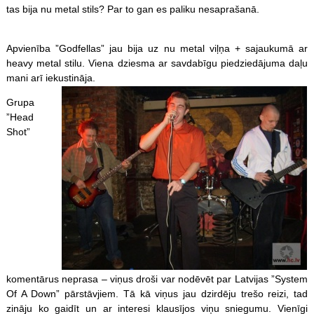
tas bija nu metal stils? Par to gan es paliku nesaprašanā.
Apvienība ”Godfellas” jau bija uz nu metal viļņa + sajaukumā ar
heavy metal stilu. Viena dziesma ar savdabīgu piedziedājuma daļu
mani arī iekustināja.
Grupa
”Head
Shot”
komentārus neprasa – viņus droši var nodēvēt par Latvijas ”System
Of A Down” pārstāvjiem. Tā kā viņus jau dzirdēju trešo reizi, tad
zināju ko gaidīt un ar interesi klausījos viņu sniegumu. Vienīgi