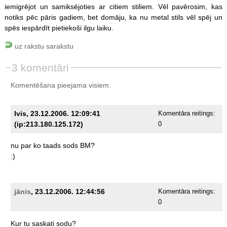
iemigrējot un samiksējoties ar citiem stiliem. Vēl pavērosim, kas
notiks pēc pāris gadiem, bet domāju, ka nu metal stils vēl spēj un
spēs iespārdīt pietiekoši ilgu laiku.
uz rakstu sarakstu
3 komentāri
Komentēšana pieejama visiem.
Ivis, 23.12.2006. 12:09:41
Komentāra reitings:
(ip:213.180.125.172)
0
nu
par
ko
taads
sods
BM?
:)
jānis
, 23.12.2006. 12:44:56
Komentāra reitings:
0
Kur
tu
saskati
sodu?