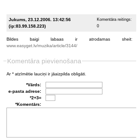
Jukums, 23.12.2006. 13:42:56
Komentāra reitings:
(ip:83.99.158.223)
0
Bildes
baigi
labaas
ir
atrodamas
sheit:
www.easyget.lv/muzika/article/3144/
Komentāra pievienošana
Ar * atzīmētie lauciņi ir jāaizpilda obligāti.
*Vārds:
e-pasta adrese:
*2+3=
*Komentārs: