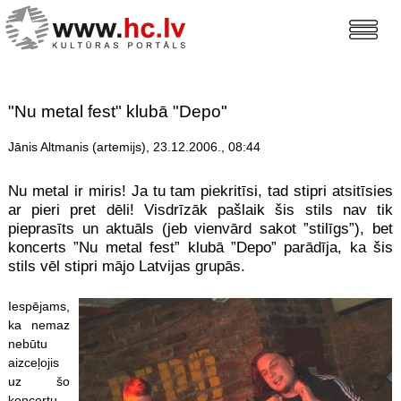
"Nu metal fest" klubā "Depo"
Jānis Altmanis (artemijs), 23.12.2006., 08:44
Nu metal ir miris! Ja tu tam piekritīsi, tad stipri atsitīsies
ar pieri pret dēli! Visdrīzāk pašlaik šis stils nav tik
pieprasīts un aktuāls (jeb vienvārd sakot ”stilīgs”), bet
koncerts ”Nu metal fest” klubā ”Depo” parādīja, ka šis
stils vēl stipri mājo Latvijas grupās.
Iespējams,
ka nemaz
nebūtu
aizceļojis
uz šo
koncertu