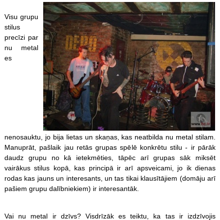
Visu grupu
stilus
precīzi par
nu metal
es
nenosauktu, jo bija lietas un skaņas, kas neatbilda nu metal stilam.
Manuprāt, pašlaik jau retās grupas spēlē konkrētu stilu - ir pārāk
daudz grupu no kā ietekmēties, tāpēc arī grupas sāk miksēt
vairākus stilus kopā, kas principā ir arī apsveicami, jo ik dienas
rodas kas jauns un interesants, un tas tikai klausītājiem (domāju arī
pašiem grupu dalībniekiem) ir interesantāk.
Vai nu metal ir dzīvs? Visdrīzāk es teiktu, ka tas ir izdzīvojis