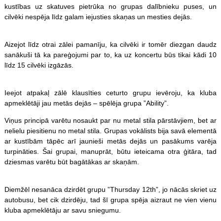
kustības uz skatuves pietrūka no grupas dalībnieku puses, un
cilvēki nespēja līdz galam iejusties skaņas un mesties dejās.
Aizejot līdz otrai zālei pamanīju, ka cilvēki ir tomēr diezgan daudz
sanākuši tā ka pareģojumi par to, ka uz koncertu būs tikai kādi 10
līdz 15 cilvēki izgāzās.
Ieejot atpakaļ zālē klausīties ceturto grupu ievēroju, ka kluba
apmeklētāji jau metās dejās – spēlēja grupa ”Ability”.
Viņus principā varētu nosaukt par nu metal stila pārstāvjiem, bet ar
nelielu piesitienu no metal stila. Grupas vokālists bija savā elementā
ar kustībām tāpēc arī jaunieši metās dejās un pasākums varēja
turpināties. Šai grupai, manuprāt, būtu ieteicama otra ģitāra, tad
dziesmas varētu būt bagātākas ar skaņām.
Diemžēl nesanāca dzirdēt grupu ”Thursday 12th”, jo nācās skriet uz
autobusu, bet cik dzirdēju, tad šī grupa spēja aizraut ne vien vienu
kluba apmeklētāju ar savu sniegumu.