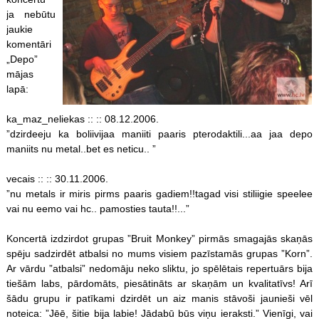
ja nebūtu
jaukie
komentāri
„Depo”
mājas
lapā:
ka_maz_neliekas :: :: 08.12.2006.
”dzirdeeju ka boliivijaa maniiti paaris pterodaktili...aa jaa depo
maniits nu metal..bet es neticu.. ”
vecais :: :: 30.11.2006.
”nu metals ir miris pirms paaris gadiem!!tagad visi stiliigie speelee
vai nu eemo vai hc.. pamosties tauta!!...”
Koncertā izdzirdot grupas ”Bruit Monkey” pirmās smagajās skaņās
spēju sadzirdēt atbalsi no mums visiem pazīstamās grupas ”Korn”.
Ar vārdu ”atbalsi” nedomāju neko sliktu, jo spēlētais repertuārs bija
tiešām labs, pārdomāts, piesātināts ar skaņām un kvalitatīvs! Arī
šādu grupu ir patīkami dzirdēt un aiz manis stāvoši jaunieši vēl
noteica: ”Jēē, šitie bija labie! Jādabū būs viņu ieraksti.” Vienīgi, vai