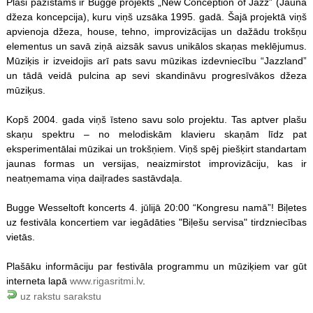
Plaši pazīstams ir Bugge projekts „New Conception of Jazz” (Jauna
džeza koncepcija), kuru viņš uzsāka 1995. gadā. Šajā projektā viņš
apvienoja džeza, house, tehno, improvizācijas un dažādu trokšņu
elementus un savā ziņā aizsāk savus unikālos skaņas meklējumus.
Mūziķis ir izveidojis arī pats savu mūzikas izdevniecību “Jazzland”
un tādā veidā pulcina ap sevi skandināvu progresīvākos džeza
mūziķus.
Kopš 2004. gada viņš īsteno savu solo projektu. Tas aptver plašu
skaņu spektru – no melodiskām klavieru skaņām līdz pat
eksperimentālai mūzikai un trokšņiem. Viņš spēj piešķirt standartam
jaunas formas un versijas, neaizmirstot improvizāciju, kas ir
neatņemama viņa daiļrades sastāvdaļa.
Bugge Wesseltoft koncerts 4. jūlijā 20:00 “Kongresu namā”! Biļetes
uz festivāla koncertiem var iegādāties "Biļešu servisa" tirdzniecības
vietās.
Plašāku informāciju par festivāla programmu un mūziķiem var gūt
interneta lapā
www.rigasritmi.lv
.
uz rakstu sarakstu