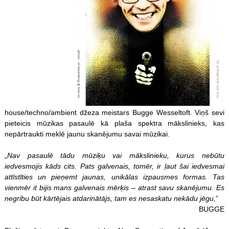
house/techno/ambient džeza meistars Bugge Wesseltoft. Viņš sevi
pieteicis mūzikas pasaulē kā plaša spektra mākslinieks, kas
nepārtraukti meklē jaunu skanējumu savai mūzikai.
„
Nav pasaulē tādu mūziķu vai mākslinieku, kurus nebūtu
iedvesmojis kāds cits. Pats galvenais, tomēr, ir ļaut šai iedvesmai
attīstīties un pieņemt jaunas, unikālas izpausmes formas. Tas
vienmēr it bijis mans galvenais mērķis – atrast savu skanējumu. Es
negribu būt kārtējais atdarinātājs, tam es nesaskatu nekādu jēgu,
”
BUGGE