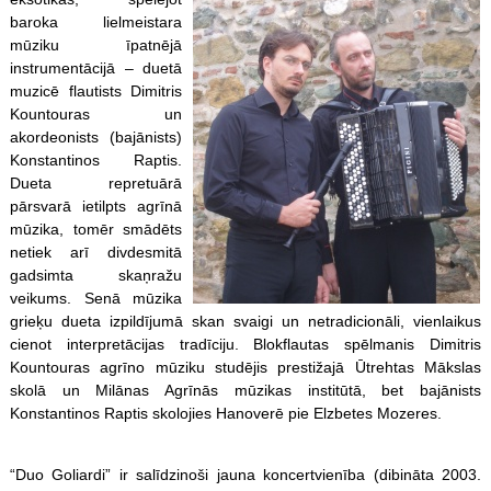
baroka lielmeistara
mūziku īpatnējā
instrumentācijā – duetā
muzicē flautists Dimitris
Kountouras un
akordeonists (bajānists)
Konstantinos Raptis.
Dueta repretuārā
pārsvarā ietilpts agrīnā
mūzika, tomēr smādēts
netiek arī divdesmitā
gadsimta skaņražu
veikums. Senā mūzika
grieķu dueta izpildījumā skan svaigi un netradicionāli, vienlaikus
cienot interpretācijas tradīciju. Blokflautas spēlmanis Dimitris
Kountouras agrīno mūziku studējis prestižajā Ūtrehtas Mākslas
skolā un Milānas Agrīnās mūzikas institūtā, bet bajānists
Konstantinos Raptis skolojies Hanoverē pie Elzbetes Mozeres.
“Duo Goliardi” ir salīdzinoši jauna koncertvienība (dibināta 2003.