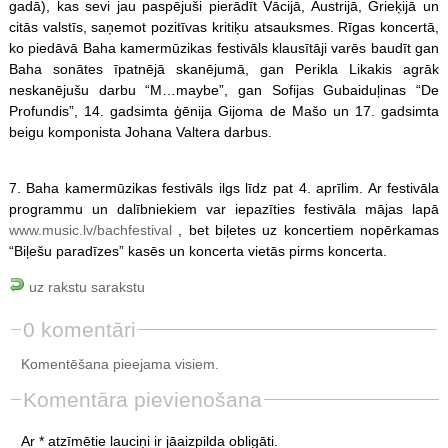
gadā), kas sevi jau paspējuši pierādīt Vācijā, Austrijā, Grieķijā un
citās valstīs, saņemot pozitīvas kritiķu atsauksmes. Rīgas koncertā,
ko piedāvā Baha kamermūzikas festivāls klausītāji varēs baudīt gan
Baha sonātes īpatnējā skanējumā, gan Perikla Likakis agrāk
neskanējušu darbu “M…maybe”, gan Sofijas Gubaiduļinas “De
Profundis”, 14. gadsimta ģēnija Gijoma de Mašo un 17. gadsimta
beigu komponista Johana Valtera darbus.
7. Baha kamermūzikas festivāls ilgs līdz pat 4. aprīlim. Ar festivāla
programmu un dalībniekiem var iepazīties festivāla mājas lapā
www.music.lv/bachfestival
, bet biļetes uz koncertiem nopērkamas
“Biļešu paradīzes” kasēs un koncerta vietās pirms koncerta.
uz rakstu sarakstu
0 komentāri
Komentēšana pieejama visiem.
Komentāra pievienošana
Ar * atzīmētie lauciņi ir jāaizpilda obligāti.