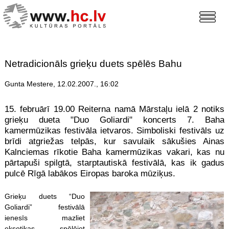
Netradicionāls grieķu duets spēlēs Bahu
Gunta Mestere, 12.02.2007., 16:02
15. februārī 19.00 Reiterna namā Mārstaļu ielā 2 notiks
grieķu dueta "Duo Goliardi" koncerts 7. Baha
kamermūzikas festivāla ietvaros. Simboliski festivāls uz
brīdi atgriežas telpās, kur savulaik sākušies Ainas
Kalnciemas rīkotie Baha kamermūzikas vakari, kas nu
pārtapuši spilgtā, starptautiskā festivālā, kas ik gadus
pulcē Rīgā labākos Eiropas baroka mūziķus.
Grieķu duets “Duo
Goliardi” festivālā
ienesīs mazliet
eksotikas, spēlējot