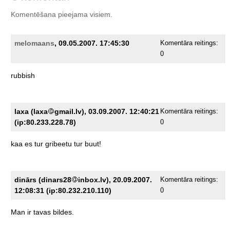
Komentēšana pieejama visiem.
melomaans
, 09.05.2007. 17:45:30
Komentāra reitings:
0
rubbish
laxa (laxa
gmail.lv), 03.09.2007. 12:40:21
Komentāra reitings:
(ip:80.233.228.78)
0
kaa
es
tur
gribeetu
tur
buut!
dinārs (dinars28
inbox.lv), 20.09.2007.
Komentāra reitings:
12:08:31 (ip:80.232.210.110)
0
Man
ir
tavas
bildes.