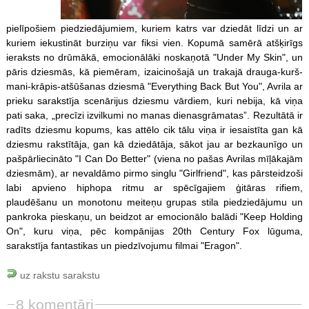
pielīpošiem piedziedājumiem, kuriem katrs var dziedāt līdzi un ar
kuriem iekustināt burziņu var fiksi vien. Kopumā samērā atšķirīgs
ieraksts no drūmākā, emocionālāki noskaņotā "Under My Skin", un
pāris dziesmās, kā piemēram, izaicinošajā un trakajā drauga-kurš-
mani-krāpis-atšūšanas dziesmā "Everything Back But You", Avrila ar
prieku sarakstīja scenārijus dziesmu vārdiem, kuri nebija, kā viņa
pati saka, „precīzi izvilkumi no manas dienasgrāmatas”. Rezultātā ir
radīts dziesmu kopums, kas attēlo cik tālu viņa ir iesaistīta gan kā
dziesmu rakstītāja, gan kā dziedātāja, sākot jau ar bezkaunīgo un
pašpārliecināto "I Can Do Better" (viena no pašas Avrilas mīļākajām
dziesmām), ar nevaldāmo pirmo singlu "Girlfriend", kas pārsteidzoši
labi apvieno hiphopa ritmu ar spēcīgajiem ģitāras rifiem,
plaudēšanu un monotonu meiteņu grupas stila piedziedājumu un
pankroka pieskaņu, un beidzot ar emocionālo balādi "Keep Holding
On", kuru viņa, pēc kompānijas 20th Century Fox lūguma,
sarakstīja fantastikas un piedzīvojumu filmai "Eragon".
uz rakstu sarakstu
8 komentāri