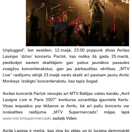
Unplugged”, bet sestdien, 12.maijā, 23:00 poppunk dīvas Avrilas
Lavinjas ‘dzīvo’ koncertu Parīzē, kas notika šā gada 25.martā,
piedāvājot saviem skatītājiem gan pašus jaunākos pasaules
zvaigžņu koncertierakstus, gan jau pārbaudītas vērtības. „MTV
Live” raidījumu sērijā 23.maijā varēs skatīt arī pavisam jaunu Arctic
Monkeys ‘izslēgto’ koncertierakstu, kas tapis šogad.
Avrilas koncertā Parīzē viesojās arī MTV Baltijas valstu kanālu „Avril
Lavigne Live in Paris 2007” konkursa uzvarētāja igauniete Kertu.
Viņas iespaidus par tikšanos ar Avrilu, kā arī pašu koncertu var
noskatīties raidījuma „MTV Supermercado” mājas lapā
www.mtv.lv/supermercado
sadaļā Video.
Avrila Lavinja ir meiča, kas zina ko vēlas un to turpina demonstrēt