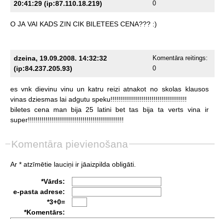
20:41:29 (ip:87.110.18.219)
0
O
JA
VAI
KADS
ZIN
CIK
BILETEES
CENA???
:)
dzeina, 19.09.2008. 14:32:32
Komentāra reitings:
(ip:84.237.205.93)
0
es
vnk
dievinu
vinu
un
katru
reizi
atnakot
no
skolas
klausos
vinas
dziesmas
lai
adgutu
speku!!!!!!!!!!!!!!!!!!!!!!!!!!!!!!!!!!!!!!!
biletes
cena
man
bija
25
latini
bet
tas
bija
ta
verts
vina
ir
super!!!!!!!!!!!!!!!!!!!!!!!!!!!!!!!!!!!!!!!!!!!!!!!!!
Komentāra pievienošana
Ar * atzīmētie lauciņi ir jāaizpilda obligāti.
*Vārds:
e-pasta adrese:
*3+0=
*Komentārs: