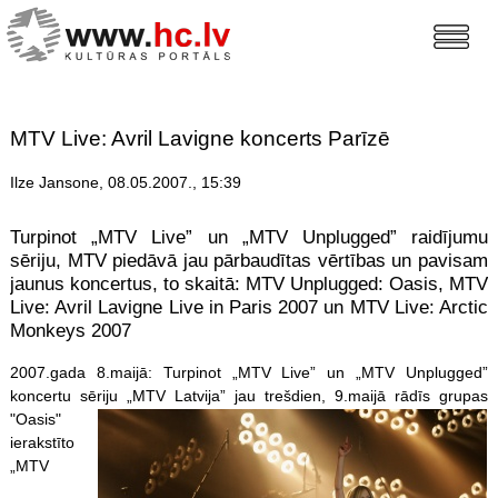
MTV Live: Avril Lavigne koncerts Parīzē
Ilze Jansone, 08.05.2007., 15:39
Turpinot „MTV Live” un „MTV Unplugged” raidījumu
sēriju, MTV piedāvā jau pārbaudītas vērtības un pavisam
jaunus koncertus, to skaitā: MTV Unplugged: Oasis, MTV
Live: Avril Lavigne Live in Paris 2007 un MTV Live: Arctic
Monkeys 2007
2007.gada 8.maijā: Turpinot „MTV Live” un „MTV Unplugged”
koncertu sēriju „MTV Latvija”
jau trešdien, 9.maijā rādīs grupas
"Oasis"
ierakstīto
„MTV