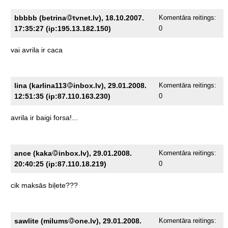
bbbbb (betrina
tvnet.lv), 18.10.2007.
Komentāra reitings:
17:35:27 (ip:195.13.182.150)
0
vai
avrila
ir
caca
lina (karlina113
inbox.lv), 29.01.2008.
Komentāra reitings:
12:51:35 (ip:87.110.163.230)
0
avrila
ir
baigi
forsa!...
ance (kaka
inbox.lv), 29.01.2008.
Komentāra reitings:
20:40:25 (ip:87.110.18.219)
0
cik
maksās
biļete???
sawlite (milums
one.lv), 29.01.2008.
Komentāra reitings: