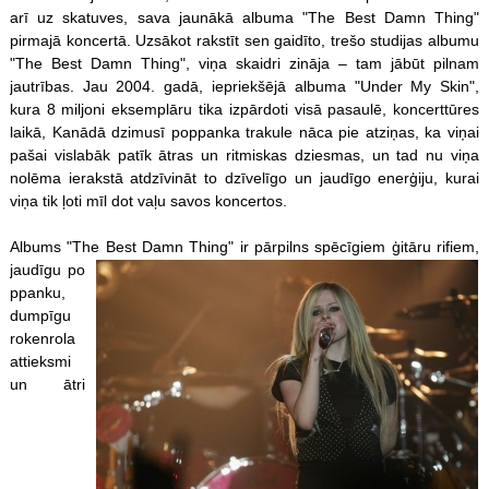
arī uz skatuves, sava jaunākā albuma "The Best Damn Thing"
pirmajā koncertā. Uzsākot rakstīt sen gaidīto, trešo studijas albumu
"The Best Damn Thing", viņa skaidri zināja – tam jābūt pilnam
jautrības. Jau 2004. gadā, iepriekšējā albuma "Under My Skin",
kura 8 miljoni eksemplāru tika izpārdoti visā pasaulē, koncerttūres
laikā, Kanādā dzimusī poppanka trakule nāca pie atziņas, ka viņai
pašai vislabāk patīk ātras un ritmiskas dziesmas, un tad nu viņa
nolēma ierakstā atdzīvināt to dzīvelīgo un jaudīgo enerģiju, kurai
viņa tik ļoti mīl dot vaļu savos koncertos.
Albums "The Best Damn Thing" ir pārpilns spēcīgiem ģitāru rifiem,
jaudīgu po
ppanku,
dumpīgu
rokenrola
attieksmi
un ātri