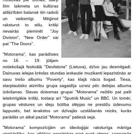
šīm laikmeta un kultūras
atšķirībām balansē itin radoši
un veiksmīgi. Mēģinot
raksturot to stilu, kritiķi
nevairās pieminēt "Joy
Division", "New Order" vai
pat "The Doors".
"Motorama", kas parādīsies
no 16. – 19. jūlijam
notiekošajā festivālā "Devilstone" (Lietuva), dzīvo jau desmitgadi.
Dainuvas ielejas krēslas stundas ieskautie muzikanti iepazīstinās ar
savu trešo albumu "Poverty", kas klajā nācis šogad. Tiesa,
starptautisko atzinību grupa sagaidīja uzreiz pēc debijas albuma
izdošanas. Slavas dziesmas grupai "Motorama" nežēlo pat paši
ietekmīgākie kritiķi, tostarp arī "Sputnik Music" un BBC. Un tomēr,
grupas vēstures un ideju būtība slēpjas ne prestižu izdevumu
lappusēs, bet ierakstos un dzīvajās uzstāšanās reizēs, kurās
parādās un atkal pazūd "Motorama" patiesā seja.
"Motorama" kompozīcijām un ideoloģijai raksturīga mānīga
vienkāršība, kas atklājas enerģiskos post punk ritmos, sapņainās