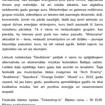
dream pop melodijās, kā arī vokāla atbalsīs, kas atgādina
sešdesmito gadu garage auru. Melanholijas un gaismas nošķīrums
grupas mūzikā, videoklipos un tekstos tiek pasniegts dinamiski, dziļi,
koncentrēti, tomēr ne pārāk sarežģīti, tādēļ ļauj ienirt atmiņās un
sajust dzīvas enerģijas strāvojumu, kuru bieži pazaudē šī žanra
mūsdienu pārstāvji. Tā ir viena no nedaudzajām grupām, kas
pierāda, ka īstenais post punk nav nekur pazudis. "Motorama"
aktualizē to – tiesa, nedaudz izmainījušos un vēl dziļāku – jaunajai
klausītāju paaudzei, kura, kā vēl nekad agrāk, lieliski saprot, ka
izplosīties var arī aiz skumjām.
Lietuvā notiekošais "Devilstone" pašlaik ir viens no spilgtākajiem
alternatīvās un ekstremālās mūzikas festivāliem Baltijas valstīs.
Lielākā daļa izpildītāju katru gadu tiek aicināti no ārvalstīm. Šajā
festivālā jau muzicējušas tādas zvaigznes kā "Arch Enemy",
"Anathema", "Sepultura", "Orange Goblin", "Alcest" u.c. 2015. gada
vasarā, kā jau katru gadu, pasākuma apmeklētājus gaidīs ne tikai
kvalitatīva mūzika, bet arī pozitīva enerģija un neaizmirstami
iespaidi.
Festivāla biļetes izplata "Ticketshop.lv". Biļetes cena – 30 EUR.
Biļetes padārdzināsies.