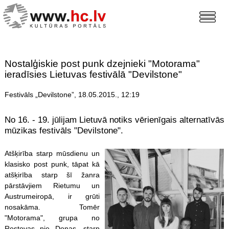
Nostalģiskie post punk dzejnieki "Motorama"
ieradīsies Lietuvas festivālā "Devilstone"
Festivāls „Devilstone”, 18.05.2015., 12:19
No 16. - 19. jūlijam Lietuvā notiks vērienīgais alternatīvās
mūzikas festivāls "Devilstone".
Atšķirība starp mūsdienu un
klasisko post punk, tāpat kā
atšķirība starp šī žanra
pārstāvjiem Rietumu un
Austrumeiropā, ir grūti
nosakāma. Tomēr
"Motorama", grupa no
Rostovas pie Donas, starp