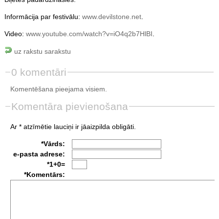
Informācija par festivālu:
www.devilstone.net
.
Video:
www.youtube.com/watch?v=iO4q2b7HlBI
.
uz rakstu sarakstu
0 komentāri
Komentēšana pieejama visiem.
Komentāra pievienošana
Ar * atzīmētie lauciņi ir jāaizpilda obligāti.
*Vārds:
e-pasta adrese:
*1+0=
*Komentārs: