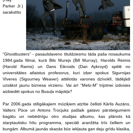
Parker Jr.)
sarakstīto
“Ghostbusters” - pasaulslaveno tituldziesmu tāda paša nosaukuma
1984.gada filmai, kurā Bils Murejs (Bill Murray), Harolds Reimis
(Harold Ramis) un Dans Eikroids (Dan Aykroyd) spēlē no
universitātes atlaistus profesorus, kuri izķer spokus Sigurnijas
Vīveres (Sigourney Weaver) attēlotās varones dzīvoklī, tādējādi
uzsākot jaunu biznesa virzienu. Vai arī “Melo-M” trijotnei izdosies
aizbiedēt spokus no Busuļa mājokļa?
Par 2006.gada stilīgākajiem mūziķiem atzītie čellisti Kārlis Auzāns,
Valters Pūce un Antons Trocjuks pašlaik gatavo pārsteigumiem
bagātu un nebēdnīgu otro studijas albumu, kas plānots kā
starptautisku hītu programma, speciāli aranžēta trīs čelliem un
bungām. Albumā jaunās skaņās būs iekļauta gan deju grīdu klasika,