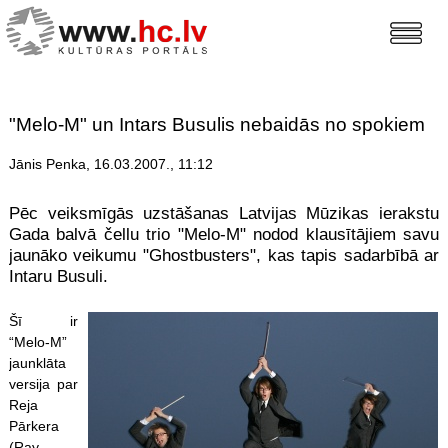
"Melo-M" un Intars Busulis nebaidās no spokiem
Jānis Penka, 16.03.2007., 11:12
Pēc veiksmīgās uzstāšanas Latvijas Mūzikas ierakstu
Gada balvā čellu trio "Melo-M" nodod klausītājiem savu
jaunāko veikumu "Ghostbusters", kas tapis sadarbībā ar
Intaru Busuli.
Šī ir
“Melo-M”
jaunklāta
versija par
Reja
Pārkera
(Ray