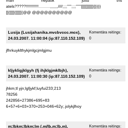
man
nepatik
jusu
tris
atels?????!!!!!!!!!!!..........,,,,,,,////;;;;''''';;;;''''''[[[[[]]]]]}]}}}}
[[{[[[[{[[[[[{@@
@@@@@@@@@@
Lusija (Lusijahanika.mvcbvccc.mox),
Komentāra reitings:
24.03.2007. 11:00:04 (ip:87.110.152.109)
0
jfhrkuyklthykjmlgcjmlgjmu
kljykligjklgyh (fj ihjklgjmklbjh),
Komentāra reitings:
24.03.2007. 11:00:30 (ip:87.110.152.109)
0
jhkm;tl
yjn;lgfjykf;luyfui233;213
78256
242856+27386+695+83
6+57+6+03+370+253+046+62y;.jolykjlhoy
m;lbkm;lbkm;lm (.m/lb,m;lb,m),
Komentāra reitings: