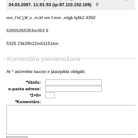
24.03.2007. 11:01:53 (ip:87.110.152.109)
0
mn;,l'nl,'j;lk';v
,m;kf
nm
f,mm
,mlgk
kj4k2.4350
62655265353m353
6
5325
23k28h22m51151km
Komentāra pievienošana
Ar * atzīmētie lauciņi ir jāaizpilda obligāti.
*Vārds:
e-pasta adrese:
*2+0=
*Komentārs: