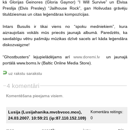
kā Glorijas Geinores (Gloria Gaynor) “I Will Survive” un Elvisa
Preslija (Elvis Presley) “Jailhouse Rock”, gan Holivudas grāvēju
tituldziesmas un citas leģendāras kompozīcijas.
Intars Busulis ir tikai viens no “spoku medniekiem”, kura
aizraujošais vokāls mūs priecēs jaunajā albumā. Paredzēts, ka
savdabīgu vētru pašmāju mūzikas dzīvē sacels arī kāda leģendāra
diskozvaigzne!
“Ghostbusters” lejupielādējams arī
www.doremi.lv
un jaunajā
portālā www.boms.lv (Baltic Online Media Store).
uz rakstu sarakstu
4 komentāri
Komentēšana pieejama visiem.
Lusija (Lusijahanika.mvcbvccc.mox),
Komentāra reitings:
24.03.2007. 10:59:21 (ip:87.110.152.109)
0