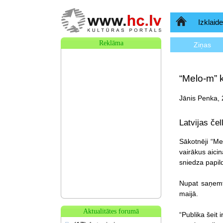
Sākumlapa
Izklaide
Reklāma
Ziņas
“Melo-m” 
Jānis Penka, 
Latvijas če
Sākotnēji “Me
vairākus aici
sniedza papi
Nupat saņemti
maijā.
Aktualitātes forumā
“Publika šeit 