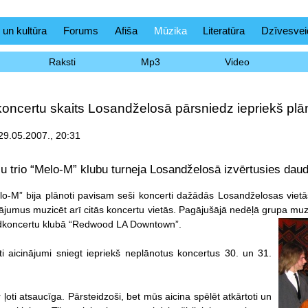
 un kultūra
Forums
Afiša
Mūzika
Literatūra
Dzīvesvei
Raksti
Mp3
Video
koncertu skaits Losandželosā pārsniedz iepriekš plā
29.05.2007., 20:31
llu trio “Melo-M” klubu turneja Losandželosā izvērtusies daud
lo-M” bija plānoti pavisam seši koncerti dažādās Losandželosas vietā
nājumus muzicēt arī citās koncertu vietās. Pagājušājā nedēļā grupa muzi
ldkoncertu klubā “Redwood LA Downtown”.
 aicinājumi sniegt iepriekš neplānotus koncertus 30. un 31.
ir ļoti atsaucīga. Pārsteidzoši, bet mūs aicina spēlēt atkārtoti un