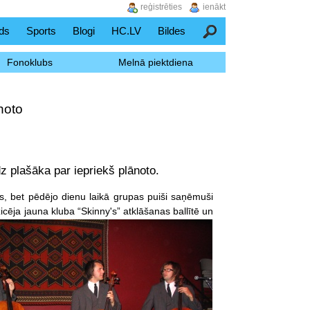
reģistrēties
ienākt
ds
Sports
Blogi
HC.LV
Bildes
Meklēšana
Fonoklubs
Melnā piektdiena
noto
z plašāka par iepriekš plānoto.
s, bet pēdējo dienu laikā grupas puiši saņēmuši
cēja jauna kluba “Skinny's” atklāšanas ballītē un