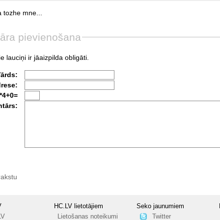
a
tozhe
mne...
āra pievienošana
e lauciņi ir jāaizpilda obligāti.
Vārds:
drese:
*4+0=
tārs:
rakstu
V
HC.LV lietotājiem
Seko jaunumiem
LV
Lietošanas noteikumi
Twitter