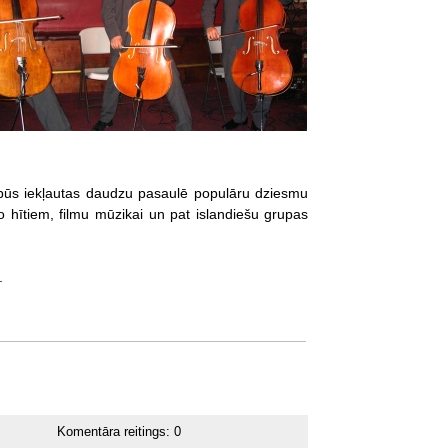
 būs iekļautas daudzu pasaulē populāru dziesmu
ko hītiem, filmu mūzikai un pat islandiešu grupas
.
Komentāra reitings:
0