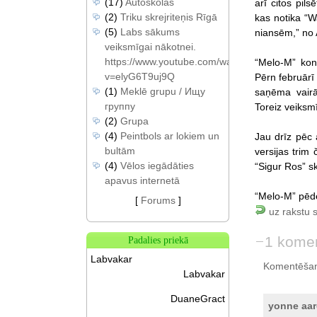
(17)
Autoskolas
arī citos pils
(2)
Triku skrejriteņis Rīgā
kas notika “W
(5)
Labs sākums
niansēm,” no 
veiksmīgai nākotnei.
https://www.youtube.com/watch?
“Melo-M” kon
v=elyG6T9uj9Q
Pērn februārī
(1)
Meklē grupu / Ищу
saņēma vairā
группу
Toreiz veiksmī
(2)
Grupa
(4)
Peintbols ar lokiem un
Jau drīz pēc 
bultām
versijas trim
(4)
Vēlos iegādāties
“Sigur Ros” sk
apavus internetā
“Melo-M” pēdē
[
Forums
]
uz rakstu 
1 kome
Padalies priekā
Labvakar
Komentēšan
Labvakar
DuaneGract
yonne aa