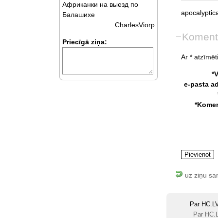
Африканки на выезд по
apocalyptic
Балашихе
CharlesViorp
Koment
Priecīgā ziņa:
Ar * atzīmēti
*
e-pasta a
*Komen
uz ziņu sa
Par HC.L
Par HC.