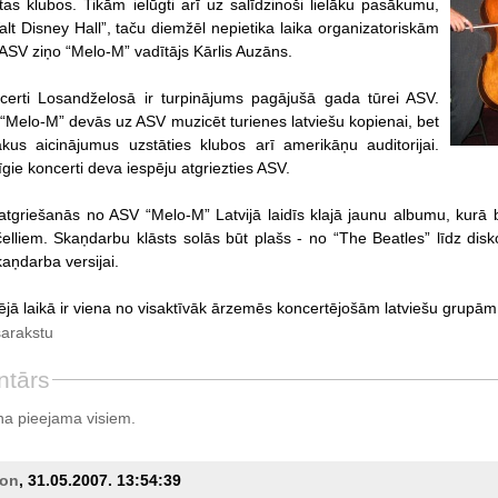
ētas klubos. Tikām ielūgti arī uz salīdzinoši lielāku pasākumu,
alt Disney Hall”, taču diemžēl nepietika laika organizatoriskām
ASV ziņo “Melo-M” vadītājs Kārlis Auzāns.
certi Losandželosā ir turpinājums pagājušā gada tūrei ASV.
 “Melo-M” devās uz ASV muzicēt turienes latviešu kopienai, bet
kus aicinājumus uzstāties klubos arī amerikāņu auditorijai.
gie koncerti deva iespēju atgriezties ASV.
atgriešanās no ASV “Melo-M” Latvijā laidīs klajā jaunu albumu, kurā
 čelliem. Skaņdarbu klāsts solās būt plašs - no “The Beatles” līdz dis
aņdarba versijai.
jā laikā ir viena no visaktīvāk ārzemēs koncertējošām latviešu grupām
sarakstu
ntārs
a pieejama visiem.
ron
, 31.05.2007. 13:54:39