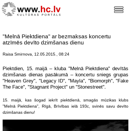
"Melnā Piektdiena" ar bezmaksas koncertu
atzīmēs devīto dzimšanas dienu
Raisa Smirnova, 12.05.2015., 08:24
Piektdien, 15. maijā – kluba "Melnā Piektdiena" devītās
dzimšanas dienas pasākumā – koncertu sniegs grupas
"Heaven Grey", "Legacy ID", "Mayla", "Biomorph", "Fake
The Face", "Stagnant Project" un "Stonestreet".
15. maijā, kas šogad iekrīt piektdienā, smagās mūzikas klubs
"Melnā Piektdiena", Rīgā, Brīvības ielā 193c, svinēs savu devīto
dzimšanas dienu!