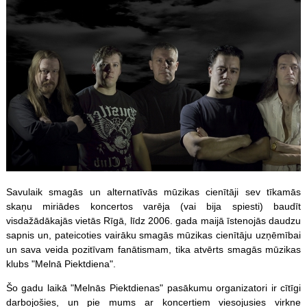
Savulaik smagās un alternatīvās mūzikas cienītāji sev tīkamās
skaņu miriādes koncertos varēja (vai bija spiesti) baudīt
visdažādākajās vietās Rīgā, līdz 2006. gada maijā īstenojās daudzu
sapnis un, pateicoties vairāku smagās mūzikas cienītāju uzņēmībai
un sava veida pozitīvam fanātismam, tika atvērts smagās mūzikas
klubs "Melnā Piektdiena".
Šo gadu laikā "Melnās Piektdienas" pasākumu organizatori ir cītīgi
darbojošies, un pie mums ar koncertiem viesojusies virkne