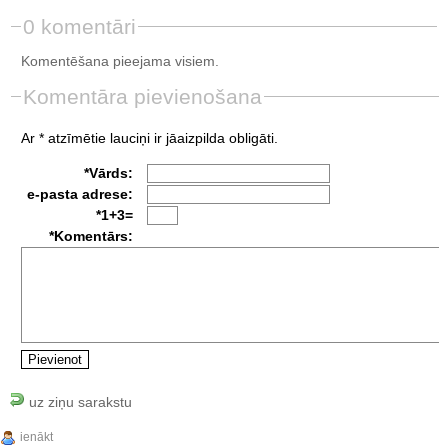
0 komentāri
Komentēšana pieejama visiem.
Komentāra pievienošana
Ar * atzīmētie lauciņi ir jāaizpilda obligāti.
*Vārds:
e-pasta adrese:
*1+3=
*Komentārs:
uz ziņu sarakstu
ienākt