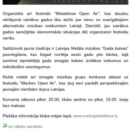
Organizēta arī festivāls "Metalshow Open Air", kas daudzu
vērtējumā vairākus gadus tika atzīts par vienu no svarīgākajiem
alternatīvās mūzikas notikumiem Latvijā. Diemžēl, jau vairākus
gadus sarežģītās ekonomiskās situācijas dēļ organizatori festivālu
nerīko.
Salīdzinoši jauna tradīcija ir Latvijas Metāla mūzikas "Gada balvas"
pasniegšana, kas šogad noritēja sesto gadu pēc kārtas, tajā
suminot iepriekšējā gada smagās kalves izcilākos veikumus un
individuālos sasniegumus.
Klubā notiek arī smagās mūzikas grupu konkurss atlasei uz
festivālu "Wacken Open Air", kas ļauj sevi parādīt perspektīvajām
jaunajām vienībām ārpus Latvijas.
Koncerta sākums plkst. 20.00, klubs atvērts no plkst. 19.00. Ieeja
bez maksas.
Plašāka informācija kluba mājas lapā:
www.melnapiektdiena.lv
.
uz rakstu sarakstu