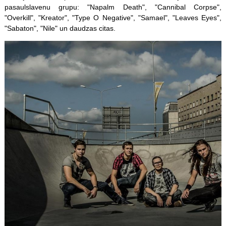
pasaulslavenu grupu: "Napalm Death", "Cannibal Corpse",
"Overkill", "Kreator", "Type O Negative", "Samael", "Leaves Eyes",
"Sabaton", "Nile" un daudzas citas.