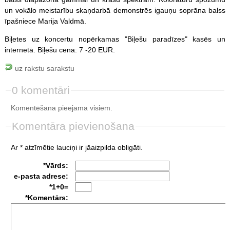
un vokālo meistarību skaņdarbā demonstrēs igauņu soprāna balss
īpašniece Marija Valdmā.
Biļetes uz koncertu nopērkamas "Biļešu paradīzes" kasēs un
internetā. Biļešu cena: 7 -20 EUR.
uz rakstu sarakstu
0 komentāri
Komentēšana pieejama visiem.
Komentāra pievienošana
Ar * atzīmētie lauciņi ir jāaizpilda obligāti.
*Vārds:
e-pasta adrese:
*1+0=
*Komentārs: