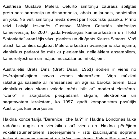
Austrieša Gustava Mālera Ceturto simfoniju caurauž spilgtas
pretrunas: harmonija un disharmonija, labais un ļaunais, nopietnība
un joks. Ne velti simfoniju mēdz dēvēt par filozofisku pasaku. Pirmo
reizi Latvijā izskanēs Gustava Mālera Ceturtās simfonijas
kamerversija, ko 2007. gadā Freiburgas kamerorķestrim un "Holst
Sinfonietta" aranžējis vācu pianists un diriģents Klauss Simons. Viņš
atzīst, ka centies saglabāt Mālera orķestra nevainojamo skanējumu,
vienlaikus padarot šo mūziku pieejamāku nelielākiem ansambļiem,
kamerorķestriem un mājas muzicēšanas mīļotājiem.
Austrālietis Brets Dīns (Brett Dean, 1961) šodien ir viens no
ievērojamākajiem savas zemes skaņražiem. Viņa mūzikai
raksturīga sasaiste ar renesanses un agrīnā baroka tēliem, taču
vienlaikus viņa skaņu valoda mēdz būt arī moderni ekstrēma.
"Carlo" ir skaņdarbs piecpadsmit stīgām, elektronikai un
sagatavotam ierakstam, ko 1997. gadā komponistam pasūtījis
Austrālijas kamerorķestris.
Haidna koncertārija "Berenice, che fai?" ir Haidna Londonas laika
radošais auglis un vienlaikus arī viens no Haidna pēdējiem
vokālinstrumentāliem sacerējumiem - īsts izaicinājums soprāna
balss diapazona gammai un krāsu spektram. Koloratūru spožumu