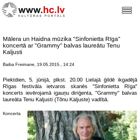
Mālera un Haidna mūzika "Sinfonietta Rīga"
koncertā ar "Grammy" balvas laureātu Tenu
Kaljusti
Baiba Freimane, 19.05.2015., 14:24
Piektdien, 5. jūnijā, plkst. 20.00 Lielajā ģildē ikgadējā
Rīgas festivāla ietvaros skanēs "Sinfonietta Rīga"
koncerts ievērojamā igauņu diriģenta, "Grammy" balvas
laureāta Tenu Kaljusti (Tõnu Kaljuste) vadībā.
Koncerta