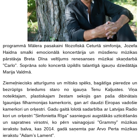
programmā Mālera pasakaini filozofiskā Ceturtā simfonija, Jozefa
Haidna smalki emocionālā koncertārija un mūsdienu mūzikas
pārstāvja Breta Dīna veltījums renesanses mūzikai skaņdarbā
"Carlo". Soprāna solo koncertā izpildīs talantīgā igauņu dziedātāja
Marija Valdmā.
Ziemeļniecisks atturīgums un mītisks spēks, bagātīga pieredze un
bezrūpīgs briedums staro no igauņa Tenu Kaljustes. Viņa
noteiktajam, plastiskajam žestam sekojis gan paša dibinātais
Igaunijas filharmonijas kamerkoris, gan arī daudzi Eiropas vadošie
kamerkori un orķestri. Gadu gaitā lolotā sadarbība ar Latvijas Radio
kori un orķestri "Sinfonietta Rīga" sasniegusi augstākās uzticēšanās
un sapratnes virsotni, ko pērn vainagojusi "Grammy" mūzikas
ierakstu balva, kas 2014. gadā saņemta par Arvo Perta mūzikas
ierakstu "Adam’s Lament".