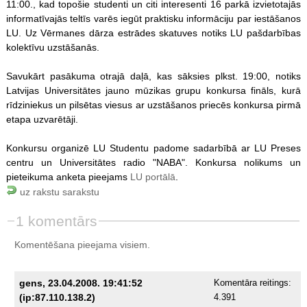
11:00., kad topošie studenti un citi interesenti 16 parkā izvietotajās
informatīvajās teltīs varēs iegūt praktisku informāciju par iestāšanos
LU. Uz Vērmanes dārza estrādes skatuves notiks LU pašdarbības
kolektīvu uzstāšanās.
Savukārt pasākuma otrajā daļā, kas sāksies plkst. 19:00, notiks
Latvijas Universitātes jauno mūzikas grupu konkursa fināls, kurā
rīdziniekus un pilsētas viesus ar uzstāšanos priecēs konkursa pirmā
etapa uzvarētāji.
Konkursu organizē LU Studentu padome sadarbībā ar LU Preses
centru un Universitātes radio "NABA". Konkursa nolikums un
pieteikuma anketa pieejams
LU portālā
.
uz rakstu sarakstu
1 komentārs
Komentēšana pieejama visiem.
gens, 23.04.2008. 19:41:52
Komentāra reitings:
(ip:87.110.138.2)
4.391