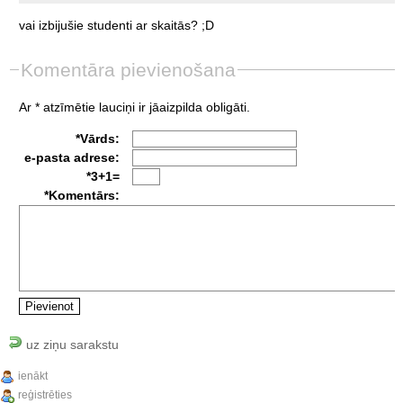
vai
izbijušie
studenti
ar
skaitās?
;D
Komentāra pievienošana
Ar * atzīmētie lauciņi ir jāaizpilda obligāti.
*Vārds:
e-pasta adrese:
*3+1=
*Komentārs:
uz ziņu sarakstu
ienākt
reģistrēties