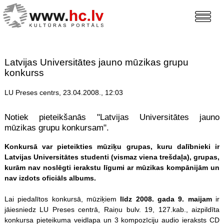
Latvijas Universitātes jauno mūzikas grupu
konkurss
LU Preses centrs, 23.04.2008., 12:03
Notiek pieteikšanās "Latvijas Universitātes jauno
mūzikas grupu konkursam".
Konkursā var pieteikties mūziķu grupas, kuru dalībnieki ir
Latvijas Universitātes studenti (vismaz viena trešdaļa), grupas,
kurām nav noslēgti ierakstu līgumi ar mūzikas kompānijām un
nav izdots oficiāls albums.
Lai piedalītos konkursā, mūziķiem
līdz 2008. gada 9. maijam
ir
jāiesniedz LU Preses centrā, Raiņu bulv. 19, 127.kab., aizpildīta
konkursa pieteikuma veidlapa un 3 kompozīciju audio ieraksts CD