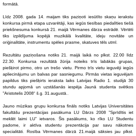
formātā.
Līdz 2008. gada 14. maijam tiks paziņoti iesūtīto skaņu ierakstu
konkursa pirmā etapa uzvarētāji, kas iegūs tiesības piedalīties tiešā
priekšnesuma konkursā 21. maijā Vērmanes dārza estrādē. Vērtēti
tiks izpildījuma kopējā muzikālā kvalitāte, ideju novitāte un
oriģinalitāte, instrumentu
spēles
prasme, skatuves tēls utml.
Rezultātu paziņošana notiks 21. maijā laikā no plkst. 22.00 līdz
22.30. Konkursa rezultātā žūrija noteiks trīs labākās grupas,
piešķirot pirmo, otro un trešo vietu. Pirmo trīs vietu ieguvēji iegūs
apliecinājumu un balvas par sasniegumu. Pirmās vietas ieguvējam
papildus tiks piešķirts ieraksta laiks Latvijas Radio 1. studijā 30
stundu apjomā un uzstāšanās iespēja Jaunā studenta svētkos
"Aristotelis 2008“ š.g. 31.augustā..
Jauno mūzikas grupu konkursa fināls notiks Latvijas Universitātes
fakultāšu prezentācijas pasākuma LU Dārzs 2008 "Sprīdītis iet
meklēt laimi LU” ietvaros. Šis pasākums, ko rīko LU Studentu
padome, ir aktīva studentu prezentācija par savu nākotnes
specialitāti. Rosība Vērmanes dārzā 21.maijā sāksies jau plkst.