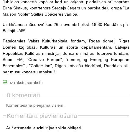
Jubilejas koncertā kopā ar kori un orķestri piedalīsies arī soprāns
Elīna Šimkus, kontrtenors Sergejs Jēgers un baroka deju grupa "La
Maison Noble" Stellas Upacieres vadībā.
Uz tikšanos mūsu svētkos 26. novembrī plkst. 18.30 Rundāles pils
Baltajā zālē!
Pateicamies Valsts Kultūrkapitāla fondam, Rīgas domei, Rīgas
Domes Izglītības, Kultūras un sporta departamentam, Latvijas
Republikas Kultūras ministrijai, Borisa un Ināras Teterevu fondam,
Boom FM, "Creative Europe", "eemerging Emerging European
Ensembles"", "Coffee inn", Rīgas Latviešu biedrībai, Rundāles pilij
par mūsu koncertu atbalstu!
uz rakstu sarakstu
0 komentāri
Komentēšana pieejama visiem.
Komentāra pievienošana
Ar * atzīmētie lauciņi ir jāaizpilda obligāti.