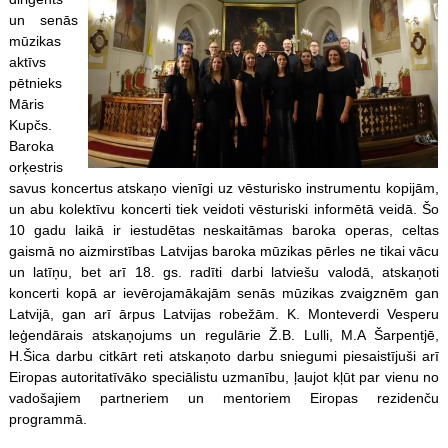
un senās
mūzikas
aktīvs
pētnieks
Māris
Kupčs.
Baroka
orķestris
savus koncertus atskaņo vienīgi uz vēsturisko instrumentu kopijām,
un abu kolektīvu koncerti tiek veidoti vēsturiski informētā veidā. Šo
10 gadu laikā ir iestudētas neskaitāmas baroka operas, celtas
gaismā no aizmirstības Latvijas baroka mūzikas pērles ne tikai vācu
un latīņu, bet arī 18. gs. radīti darbi latviešu valodā, atskaņoti
koncerti kopā ar ievērojamākajām senās mūzikas zvaigznēm gan
Latvijā, gan arī ārpus Latvijas robežām. K. Monteverdi Vesperu
leģendārais atskaņojums un regulārie Ž.B. Lulli, M.A Šarpentjē,
H.Šica darbu citkārt reti atskaņoto darbu sniegumi piesaistījuši arī
Eiropas autoritatīvāko speciālistu uzmanību, ļaujot kļūt par vienu no
vadošajiem partneriem un mentoriem Eiropas rezidenču
programmā.