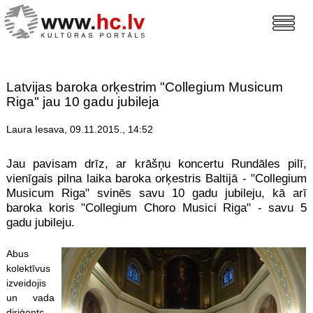
Latvijas baroka orķestrim "Collegium Musicum
Riga" jau 10 gadu jubileja
Laura Iesava, 09.11.2015., 14:52
Jau pavisam drīz, ar krāšņu koncertu Rundāles pilī,
vienīgais pilna laika baroka orķestris Baltijā - "Collegium
Musicum Riga" svinēs savu 10 gadu jubileju, kā arī
baroka koris "Collegium Choro Musici Riga" - savu 5
gadu jubileju.
Abus
kolektīvus
izveidojis
un vada
diriģents